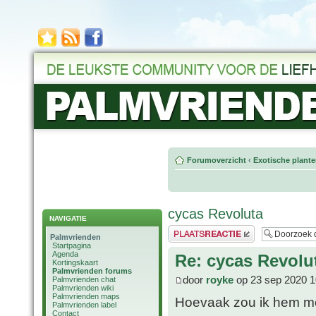
Forumoverzicht
‹
Exotische plant
cycas Revoluta
NAVIGATIE
Plaats een reactie
Palmvrienden
Startpagina
Agenda
Re: cycas Revolu
Kortingskaart
Palmvrienden forums
door
royke
op 23 sep 2020 1
Palmvrienden chat
Palmvrienden wiki
Palmvrienden maps
Hoevaak zou ik hem mo
Palmvrienden label
Contact