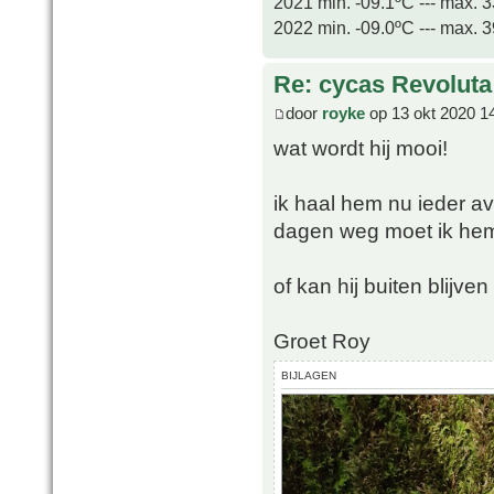
2021 min. -09.1ºC --- max. 
2022 min. -09.0ºC --- max. 
Re: cycas Revoluta
door
royke
op 13 okt 2020 1
wat wordt hij mooi!
ik haal hem nu ieder a
dagen weg moet ik hem
of kan hij buiten blijv
Groet Roy
BIJLAGEN