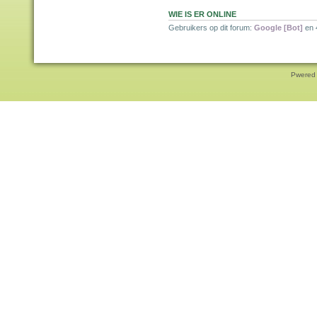
WIE IS ER ONLINE
Gebruikers op dit forum:
Google [Bot]
en 
Pwered