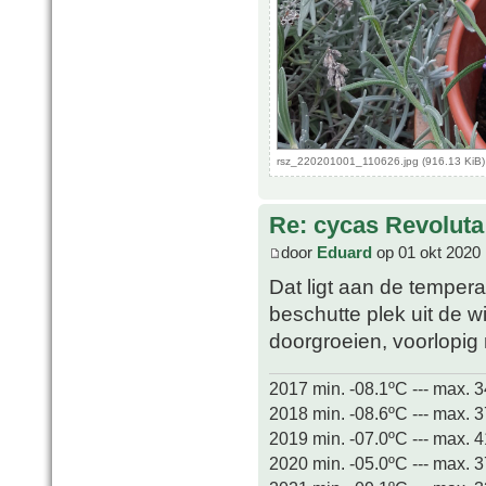
rsz_220201001_110626.jpg (916.13 KiB)
Re: cycas Revoluta
door
Eduard
op 01 okt 2020 
Dat ligt aan de temper
beschutte plek uit de 
doorgroeien, voorlopi
2017 min. -08.1ºC --- max. 
2018 min. -08.6ºC --- max. 
2019 min. -07.0ºC --- max. 
2020 min. -05.0ºC --- max. 