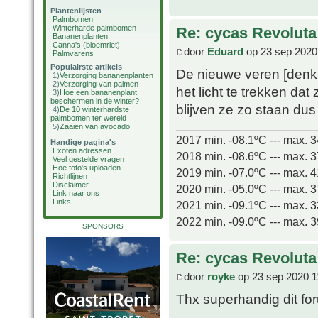
Plantenlijsten
Palmbomen
Winterharde palmbomen
Re: cycas Revoluta
Bananenplanten
Canna's (bloemriet)
door
Eduard
op 23 sep 2020
Palmvarens
Populairste artikels
De nieuwe veren [denk 
1)
Verzorging bananenplanten
2)
Verzorging van palmen
het licht te trekken dat
3)
Hoe een bananenplant
beschermen in de winter?
blijven ze zo staan d
4)
De 10 winterhardste
palmbomen ter wereld
5)
Zaaien van avocado
2017 min. -08.1ºC --- max. 
Handige pagina's
Exoten adressen
2018 min. -08.6ºC --- max. 
Veel gestelde vragen
Hoe foto's uploaden
2019 min. -07.0ºC --- max. 
Richtlijnen
Disclaimer
2020 min. -05.0ºC --- max. 
Link naar ons
Links
2021 min. -09.1ºC --- max. 
2022 min. -09.0ºC --- max. 
SPONSORS
Re: cycas Revoluta
door
royke
op 23 sep 2020 1
Thx superhandig dit fo