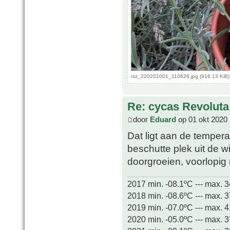
rsz_220201001_110626.jpg (916.13 KiB)
Re: cycas Revoluta
door
Eduard
op 01 okt 2020 
Dat ligt aan de temper
beschutte plek uit de 
doorgroeien, voorlopi
2017 min. -08.1ºC --- max. 
2018 min. -08.6ºC --- max. 
2019 min. -07.0ºC --- max. 
2020 min. -05.0ºC --- max. 