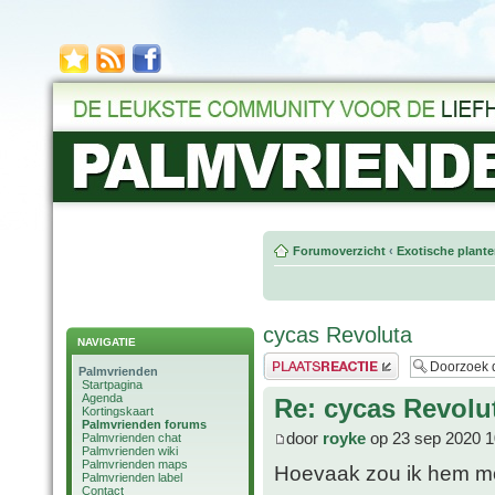
Forumoverzicht
‹
Exotische plant
cycas Revoluta
NAVIGATIE
Plaats een reactie
Palmvrienden
Startpagina
Agenda
Re: cycas Revolu
Kortingskaart
Palmvrienden forums
door
royke
op 23 sep 2020 1
Palmvrienden chat
Palmvrienden wiki
Palmvrienden maps
Hoevaak zou ik hem mo
Palmvrienden label
Contact