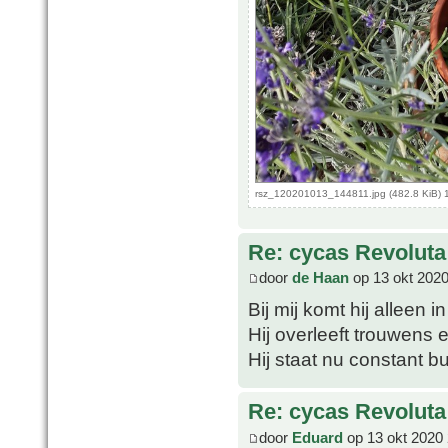
rsz_120201013_144811.jpg (482.8 KiB) 
Re: cycas Revoluta
door
de Haan
op 13 okt 2020
Bij mij komt hij alleen i
Hij overleeft trouwens 
Hij staat nu constant b
Re: cycas Revoluta
door
Eduard
op 13 okt 2020 