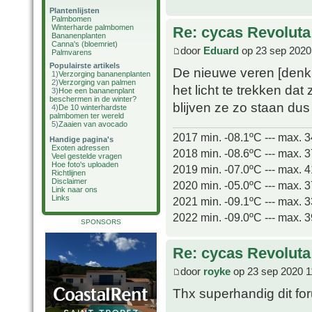
Plantenlijsten
Palmbomen
Winterharde palmbomen
Re: cycas Revoluta
Bananenplanten
Canna's (bloemriet)
door
Eduard
op 23 sep 2020
Palmvarens
Populairste artikels
De nieuwe veren [denk 
1)
Verzorging bananenplanten
2)
Verzorging van palmen
het licht te trekken dat
3)
Hoe een bananenplant
beschermen in de winter?
blijven ze zo staan d
4)
De 10 winterhardste
palmbomen ter wereld
5)
Zaaien van avocado
2017 min. -08.1ºC --- max. 
Handige pagina's
Exoten adressen
2018 min. -08.6ºC --- max. 
Veel gestelde vragen
Hoe foto's uploaden
2019 min. -07.0ºC --- max. 
Richtlijnen
Disclaimer
2020 min. -05.0ºC --- max. 
Link naar ons
Links
2021 min. -09.1ºC --- max. 
2022 min. -09.0ºC --- max. 
SPONSORS
Re: cycas Revoluta
door
royke
op 23 sep 2020 1
Thx superhandig dit fo