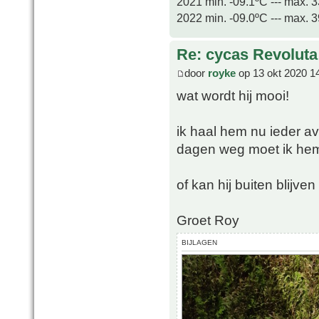
2021 min. -09.1ºC --- max. 
2022 min. -09.0ºC --- max. 
Re: cycas Revoluta
door
royke
op 13 okt 2020 1
wat wordt hij mooi!
ik haal hem nu ieder a
dagen weg moet ik hem
of kan hij buiten blijv
Groet Roy
BIJLAGEN