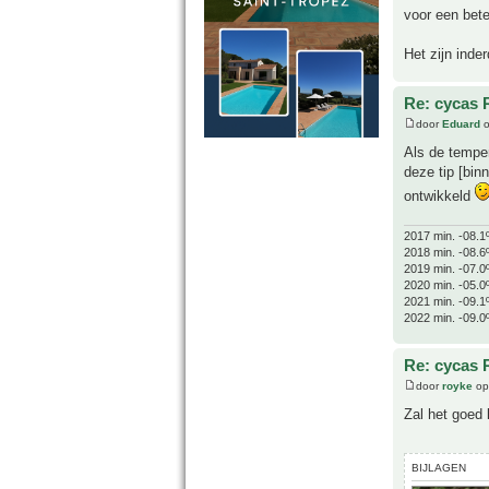
voor een bete
Het zijn inde
Re: cycas 
door
Eduard
o
Als de temper
deze tip [bin
ontwikkeld
2017 min. -08.1
2018 min. -08.6
2019 min. -07.0
2020 min. -05.0
2021 min. -09.1
2022 min. -09.0
Re: cycas 
door
royke
op
Zal het goed 
BIJLAGEN