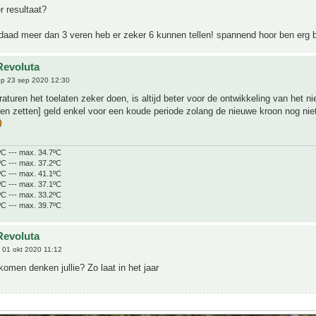
r resultaat?
rdaad meer dan 3 veren heb er zeker 6 kunnen tellen! spannend hoor ben erg
Revoluta
p 23 sep 2020 12:30
aturen het toelaten zeker doen, is altijd beter voor de ontwikkeling van het n
nen zetten] geld enkel voor een koude periode zolang de nieuwe kroon nog niet
ºC --- max. 34.7ºC
ºC --- max. 37.2ºC
ºC --- max. 41.1ºC
ºC --- max. 37.1ºC
ºC --- max. 33.2ºC
ºC --- max. 39.7ºC
Revoluta
 01 okt 2020 11:12
komen denken jullie? Zo laat in het jaar