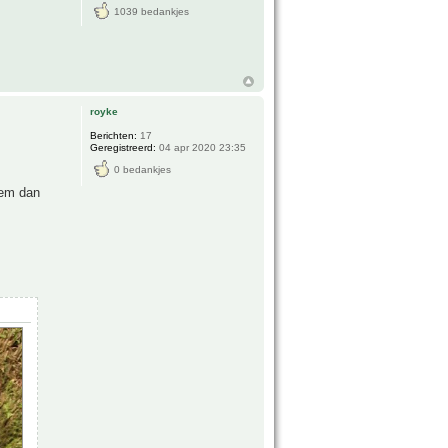
1039 bedankjes
royke
Berichten:
17
Geregistreerd:
04 apr 2020 23:35
0 bedankjes
hem dan