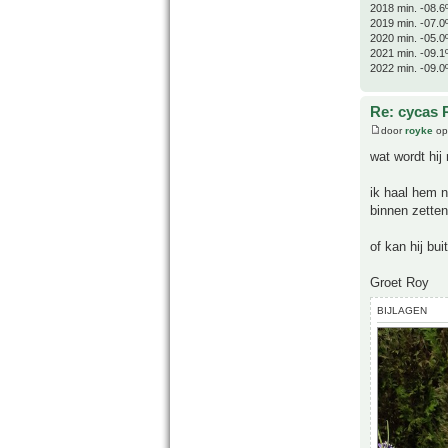
2018 min. -08.6
2019 min. -07.0
2020 min. -05.0
2021 min. -09.1
2022 min. -09.0
Re: cycas 
door
royke
op
wat wordt hij
ik haal hem 
binnen zette
of kan hij bu
Groet Roy
BIJLAGEN