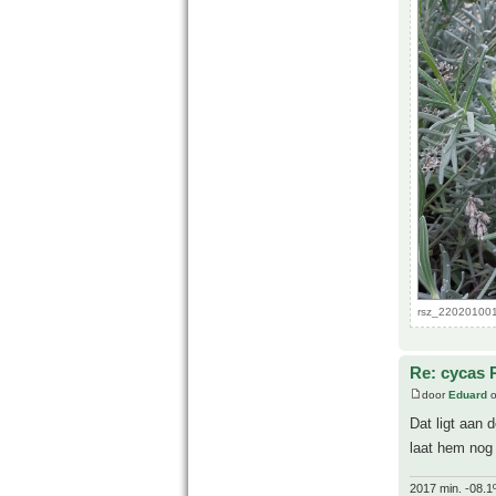
rsz_220201001
Re: cycas 
door
Eduard
o
Dat ligt aan 
laat hem nog
2017 min. -08.1