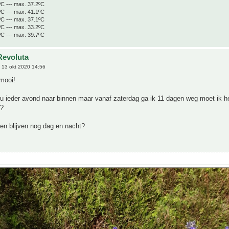
ºC --- max. 37.2ºC
ºC --- max. 41.1ºC
ºC --- max. 37.1ºC
ºC --- max. 33.2ºC
ºC --- max. 39.7ºC
Revoluta
 13 okt 2020 14:56
 mooi!
nu ieder avond naar binnen maar vanaf zaterdag ga ik 11 dagen weg moet ik 
n?
iten blijven nog dag en nacht?