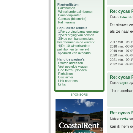
Plantenlijsten
Palmbomen
Re: cycas 
Winterharde palmbomen
Bananenplanten
door
Eduard
o
Canna's (bloemriet)
Palmvarens
De nieuwe ver
Populairste artikels
als ze naar e
1)
Verzorging bananenplanten
2)
Verzorging van palmen
3)
Hoe een bananenplant
2017 min. -08.1
beschermen in de winter?
4)
De 10 winterhardste
2018 min. -08.6
palmbomen ter wereld
2019 min. -07.0
5)
Zaaien van avocado
2020 min. -05.0
Handige pagina's
2021 min. -09.1
Exoten adressen
2022 min. -09.0
Veel gestelde vragen
Hoe foto's uploaden
Richtlijnen
Re: cycas 
Disclaimer
Link naar ons
door
royke
op
Links
Thx superhand
SPONSORS
Re: cycas 
door
royke
op
kan ik hem o