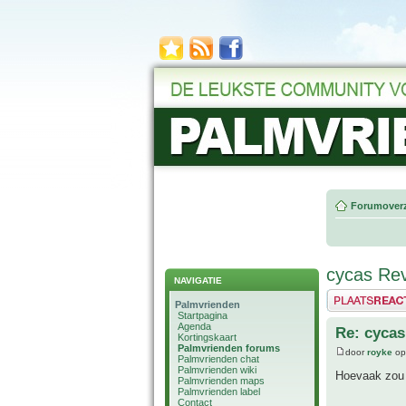
Forumoverz
cycas Rev
NAVIGATIE
Plaats een reactie
Palmvrienden
Startpagina
Agenda
Re: cycas
Kortingskaart
Palmvrienden forums
door
royke
op
Palmvrienden chat
Palmvrienden wiki
Hoevaak zou 
Palmvrienden maps
Palmvrienden label
Contact