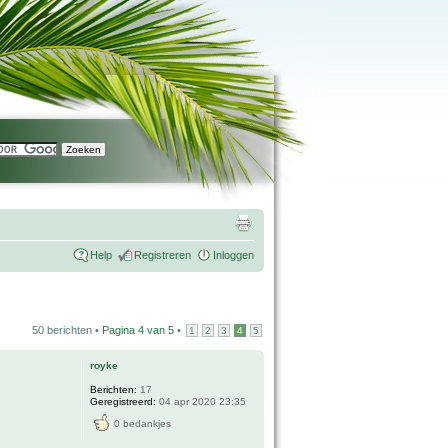
Help
Registreren
Inloggen
50 berichten •
Pagina
4
van
5
•
1
2
3
4
5
royke
Berichten:
17
Geregistreerd:
04 apr 2020 23:35
0 bedankjes