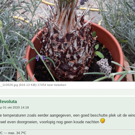
_110626.jpg (916.13 KiB) 17454 keer bekeken
Revoluta
p 01 okt 2020 14:18
de temperaturen zoals eerder aangegeven, een goed beschutte plek uit de win
 wel even doorgroeien, voorlopig nog geen koude nachten
ºC --- max. 34.7ºC