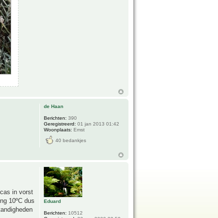
de Haan
Berichten:
390
Geregistreerd:
01 jan 2013 01:42
Woonplaats:
Emst
40 bedankjes
cas in vorst
ing 10ºC dus
Eduard
standigheden
Berichten:
10512