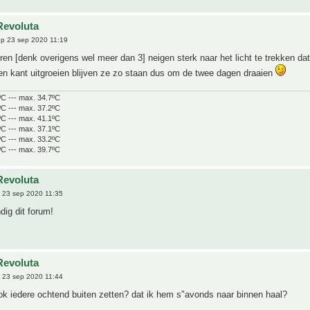
Revoluta
p 23 sep 2020 11:19
en [denk overigens wel meer dan 3] neigen sterk naar het licht te trekken dat
en kant uitgroeien blijven ze zo staan dus om de twee dagen draaien
ºC --- max. 34.7ºC
ºC --- max. 37.2ºC
ºC --- max. 41.1ºC
ºC --- max. 37.1ºC
ºC --- max. 33.2ºC
ºC --- max. 39.7ºC
Revoluta
 23 sep 2020 11:35
ig dit forum!
Revoluta
 23 sep 2020 11:44
ok iedere ochtend buiten zetten? dat ik hem s"avonds naar binnen haal?