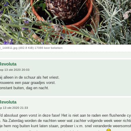
_144811.jpg (482.8 KiB) 17086 keer bekeken
Revoluta
op 13 okt 2020 20:03
ij alleen in de schuur als het vriest.
 trouwens een paar graadjes vorst.
constant buiten, dag en nacht.
Revoluta
p 13 okt 2020 21:33
d absoluut geen vorst in deze fase! Het is niet aan te raden een flushende cy
an. Na Zaterdag worden de nachten weer wat zachter volgende week weer richt
je hem nog buiten kunt laten staan, probeer i.v.m. snel veranderde weersom