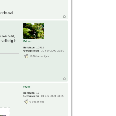
 benieuwd
ieuwe blad,
 volledig is
Eduard
Berichten:
10512
Geregistreerd:
30 nov 2009 22:59
1039 bedankjes
royke
Berichten:
17
Geregistreerd:
04 apr 2020 23:35
0 bedankjes