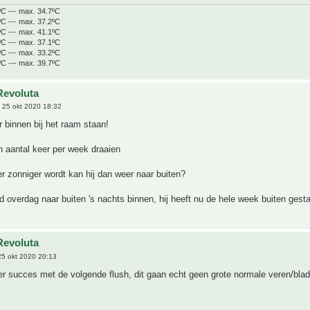
ºC --- max. 34.7ºC
ºC --- max. 37.2ºC
ºC --- max. 41.1ºC
ºC --- max. 37.1ºC
ºC --- max. 33.2ºC
ºC --- max. 39.7ºC
Revoluta
 25 okt 2020 18:32
 binnen bij het raam staan!
 aantal keer per week draaien
r zonniger wordt kan hij dan weer naar buiten?
ld overdag naar buiten 's nachts binnen, hij heeft nu de hele week buiten ges
Revoluta
5 okt 2020 20:13
er succes met de volgende flush, dit gaan echt geen grote normale veren/bla