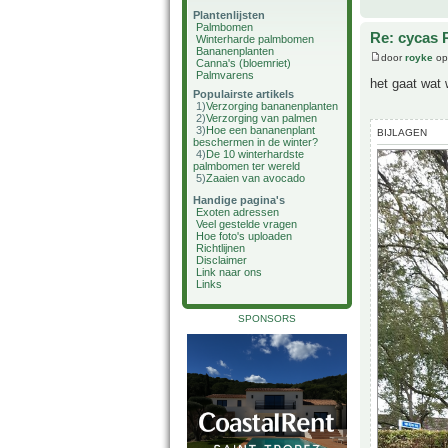
Plantenlijsten
Palmbomen
Re: cycas 
Winterharde palmbomen
Bananenplanten
door
royke
op
Canna's (bloemriet)
Palmvarens
het gaat wat 
Populairste artikels
1)
Verzorging bananenplanten
2)
Verzorging van palmen
3)
Hoe een bananenplant
BIJLAGEN
beschermen in de winter?
4)
De 10 winterhardste
palmbomen ter wereld
5)
Zaaien van avocado
Handige pagina's
Exoten adressen
Veel gestelde vragen
Hoe foto's uploaden
Richtlijnen
Disclaimer
Link naar ons
Links
SPONSORS