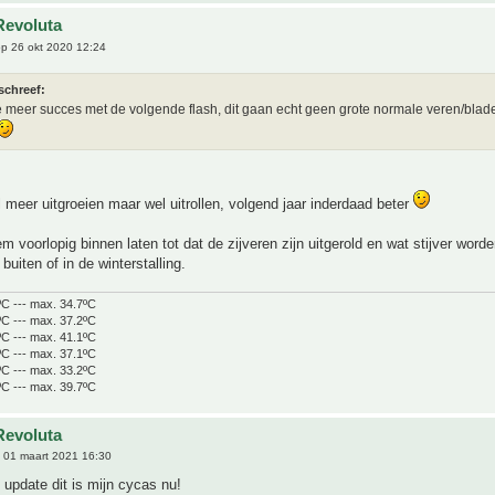
Revoluta
p 26 okt 2020 12:24
schreef:
je meer succes met de volgende flash, dit gaan echt geen grote normale veren/bla
 meer uitgroeien maar wel uitrollen, volgend jaar inderdaad beter
 voorlopig binnen laten tot dat de zijveren zijn uitgerold en wat stijver word
buiten of in de winterstalling.
ºC --- max. 34.7ºC
ºC --- max. 37.2ºC
ºC --- max. 41.1ºC
ºC --- max. 37.1ºC
ºC --- max. 33.2ºC
ºC --- max. 39.7ºC
Revoluta
 01 maart 2021 16:30
update dit is mijn cycas nu!