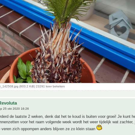
_142508.jpg (603.2 KiB) 23291 keer bekeken
Revoluta
p 25 okt 2020 16:26
rderd de laatste 2 weken, denk dat het te koud is buiten voor groei! Je kun
nnenzetten voor het raam volgende week wordt het weer tijdelijk wat zachter,
e veren zich oppompen anders blijven ze zo klein staan