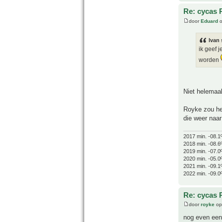
Re: cycas 
door
Eduard
o
Ivan 
ik geef 
worden
Niet helemaal
Royke zou hem
die weer naar 
2017 min. -08.1
2018 min. -08.6
2019 min. -07.0
2020 min. -05.0
2021 min. -09.1
2022 min. -09.0
Re: cycas 
door
royke
op
nog even een 