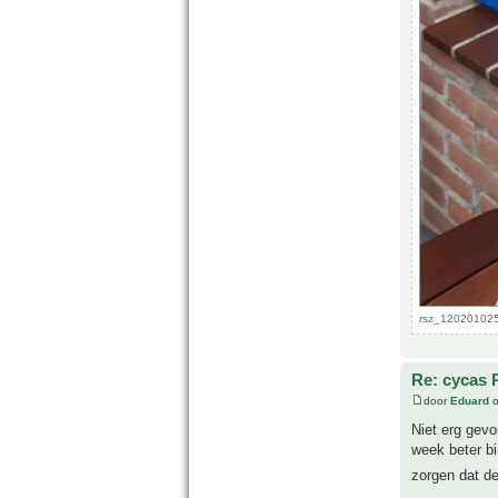
rsz_120201025
Re: cycas 
door
Eduard
o
Niet erg gevo
week beter bi
zorgen dat d