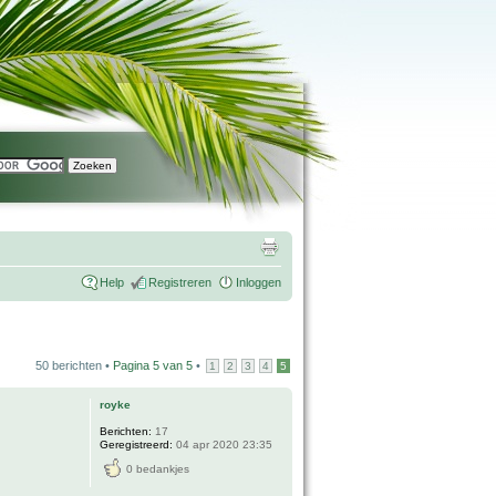
Help
Registreren
Inloggen
50 berichten •
Pagina
5
van
5
•
1
2
3
4
5
royke
Berichten:
17
Geregistreerd:
04 apr 2020 23:35
0 bedankjes