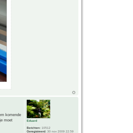
t hem komende
 je moet
Eduard
Berichten:
10512
Geregistreerd:
30 nov 2009 22:59