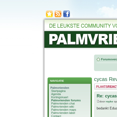
Forumoverz
cycas Rev
NAVIGATIE
Plaats een reactie
Palmvrienden
Startpagina
Agenda
Re: cycas
Kortingskaart
Palmvrienden forums
door
royke
op
Palmvrienden chat
Palmvrienden wiki
bedankt Edua
Palmvrienden maps
Palmvrienden label
Contact