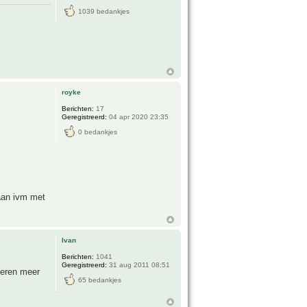
1039 bedankjes
royke
Berichten:
17
Geregistreerd:
04 apr 2020 23:35
0 bedankjes
taan ivm met
Ivan
Berichten:
1041
Geregistreerd:
31 aug 2011 08:51
deren meer
65 bedankjes