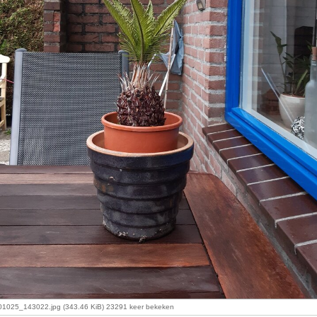
01025_143022.jpg (343.46 KiB) 23291 keer bekeken