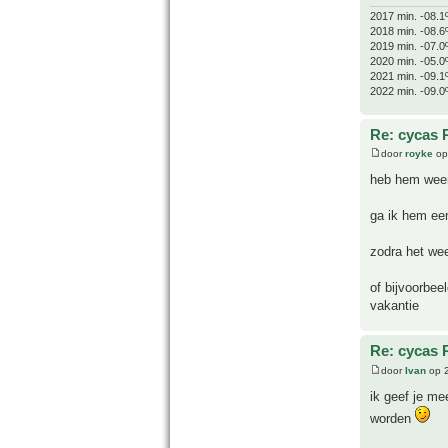
2017 min. -08.1
2018 min. -08.6
2019 min. -07.0
2020 min. -05.0
2021 min. -09.1
2022 min. -09.0
Re: cycas 
door
royke
op
heb hem weer
ga ik hem een
zodra het wee
of bijvoorbee
vakantie
Re: cycas 
door
Ivan
op 2
ik geef je me
worden