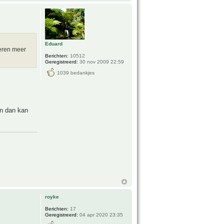
Eduard
deren meer
Berichten:
10512
Geregistreerd:
30 nov 2009 22:59
1039 bedankjes
en dan kan
royke
Berichten:
17
Geregistreerd:
04 apr 2020 23:35