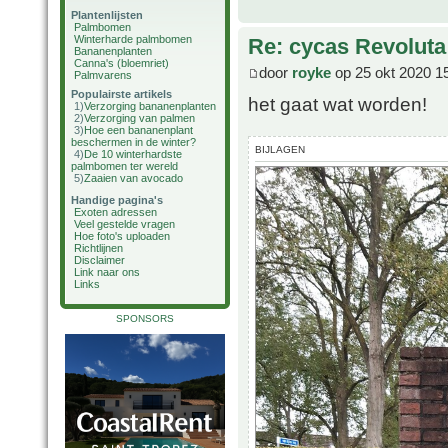
Plantenlijsten
Palmbomen
Winterharde palmbomen
Re: cycas Revoluta
Bananenplanten
Canna's (bloemriet)
door
royke
op 25 okt 2020 1
Palmvarens
Populairste artikels
het gaat wat worden!
1)
Verzorging bananenplanten
2)
Verzorging van palmen
3)
Hoe een bananenplant
beschermen in de winter?
BIJLAGEN
4)
De 10 winterhardste
palmbomen ter wereld
5)
Zaaien van avocado
Handige pagina's
Exoten adressen
Veel gestelde vragen
Hoe foto's uploaden
Richtlijnen
Disclaimer
Link naar ons
Links
SPONSORS