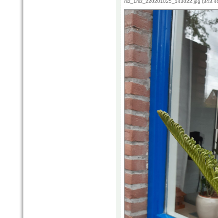
rsz_1rsz_220201025_143022.jpg (343.46