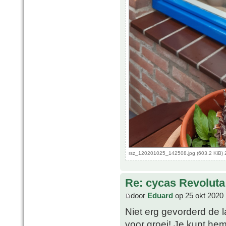
rsz_120201025_142508.jpg (603.2 KiB) 
Re: cycas Revoluta
door
Eduard
op 25 okt 2020 
Niet erg gevorderd de l
voor groei! Je kunt he