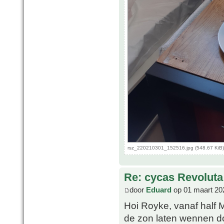
rsz_220210301_152516.jpg (548.67 KiB)
Re: cycas Revoluta
door
Eduard
op 01 maart 20
Hoi Royke, vanaf half 
de zon laten wennen d