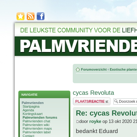
Forumoverzicht
‹
Exotische plant
cycas Revoluta
NAVIGATIE
Plaats een reactie
Palmvrienden
Startpagina
Agenda
Re: cycas Revolu
Kortingskaart
Palmvrienden forums
door
royke
op 13 okt 2020 2
Palmvrienden chat
Palmvrienden wiki
Palmvrienden maps
bedankt Eduard
Palmvrienden label
Contact