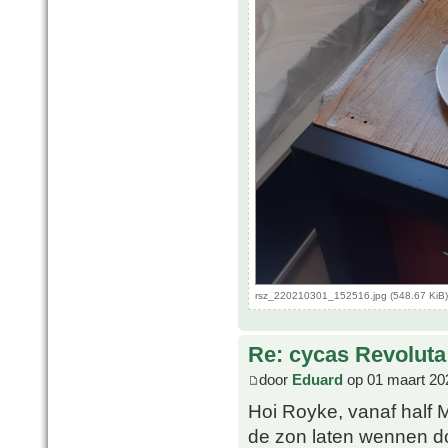
rsz_220210301_152516.jpg (548.67 KiB)
Re: cycas Revoluta
door
Eduard
op 01 maart 20
Hoi Royke, vanaf half 
de zon laten wennen d