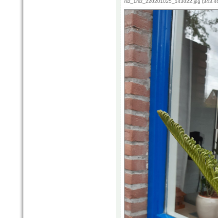
rsz_1rsz_220201025_143022.jpg (343.46