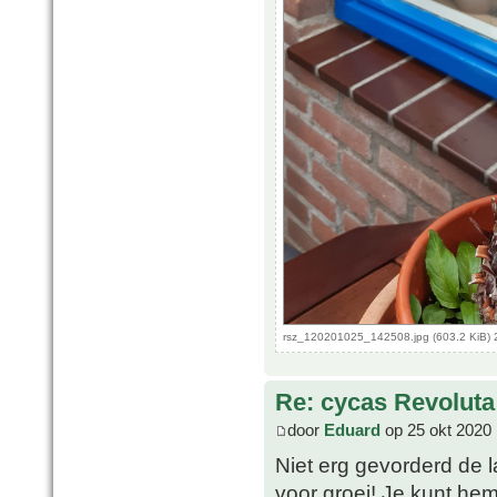
rsz_120201025_142508.jpg (603.2 KiB) 
Re: cycas Revoluta
door
Eduard
op 25 okt 2020 
Niet erg gevorderd de l
voor groei! Je kunt he