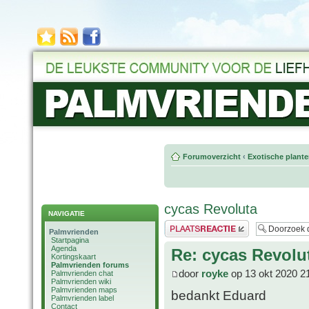
Forumoverzicht
‹
Exotische plant
cycas Revoluta
NAVIGATIE
Plaats een reactie
Palmvrienden
Startpagina
Agenda
Re: cycas Revolu
Kortingskaart
Palmvrienden forums
door
royke
op 13 okt 2020 2
Palmvrienden chat
Palmvrienden wiki
Palmvrienden maps
bedankt Eduard
Palmvrienden label
Contact