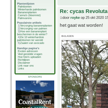
Plantenlijsten
Palmbomen
Winterharde palmbomen
Re: cycas Revoluta
Bananenplanten
Canna's (bloemriet)
door
royke
op 25 okt 2020 1
Palmvarens
Populairste artikels
het gaat wat worden!
1)
Verzorging bananenplanten
2)
Verzorging van palmen
3)
Hoe een bananenplant
beschermen in de winter?
BIJLAGEN
4)
De 10 winterhardste
palmbomen ter wereld
5)
Zaaien van avocado
Handige pagina's
Exoten adressen
Veel gestelde vragen
Hoe foto's uploaden
Richtlijnen
Disclaimer
Link naar ons
Links
SPONSORS