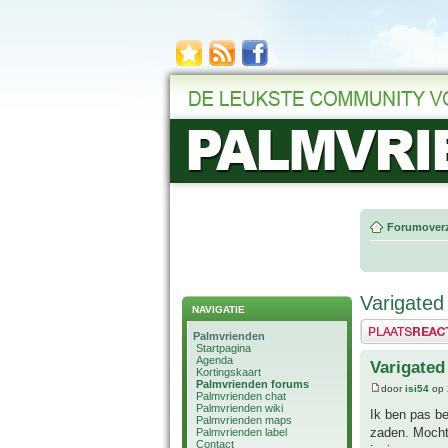
Forumoverz
Varigated
NAVIGATIE
Plaats een reactie
Palmvrienden
Startpagina
Agenda
Varigated
Kortingskaart
Palmvrienden forums
door
isi54
op 
Palmvrienden chat
Palmvrienden wiki
Ik ben pas b
Palmvrienden maps
zaden. Mocht 
Palmvrienden label
Contact