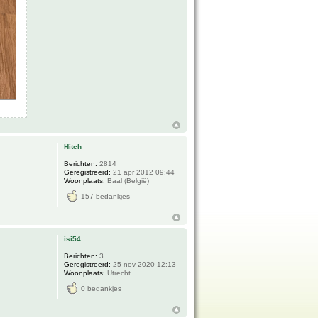
Hitch
Berichten:
2814
Geregistreerd:
21 apr 2012 09:44
Woonplaats:
Baal (België)
157 bedankjes
isi54
Berichten:
3
Geregistreerd:
25 nov 2020 12:13
Woonplaats:
Utrecht
0 bedankjes