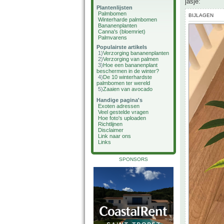
jasje:
Plantenlijsten
Palmbomen
BIJLAGEN
Winterharde palmbomen
Bananenplanten
Canna's (bloemriet)
Palmvarens
Populairste artikels
1)
Verzorging bananenplanten
2)
Verzorging van palmen
3)
Hoe een bananenplant
beschermen in de winter?
4)
De 10 winterhardste
palmbomen ter wereld
5)
Zaaien van avocado
Handige pagina's
Exoten adressen
Veel gestelde vragen
Hoe foto's uploaden
Richtlijnen
Disclaimer
Link naar ons
Links
SPONSORS