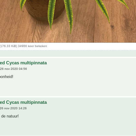
(176.33 KiB) 34966 keer bekeken
ted Cycas multipinnata
26 nov 2020 04:56
onheid!
ted Cycas multipinnata
26 nov 2020 14:26
s de natuur!