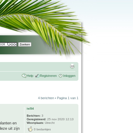
Help
Registreren
Inloggen
4 berichten • Pagina
1
van
1
isi54
Berichten:
3
Geregistreerd:
25 nov 2020 12:13
planten en
Woonplaats:
Utrecht
eze uit zijn
0 bedankjes