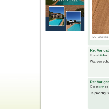
IMG_2223.jpg 
Re: Variga
door
Hitch
op 
Wat een scho
Re: Variga
door
isi54
op 
Ja prachtig i