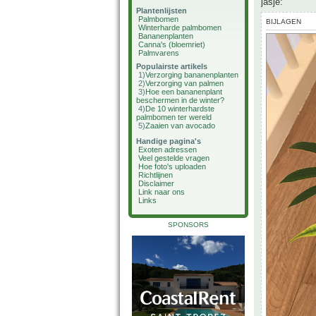
jasje:
Plantenlijsten
Palmbomen
BIJLAGEN
Winterharde palmbomen
Bananenplanten
Canna's (bloemriet)
Palmvarens
Populairste artikels
1)
Verzorging bananenplanten
2)
Verzorging van palmen
3)
Hoe een bananenplant
beschermen in de winter?
4)
De 10 winterhardste
palmbomen ter wereld
5)
Zaaien van avocado
Handige pagina's
Exoten adressen
Veel gestelde vragen
Hoe foto's uploaden
Richtlijnen
Disclaimer
Link naar ons
Links
SPONSORS