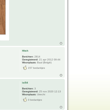
Hitch
Berichten:
2814
Geregistreerd:
21 apr 2012 09:44
Woonplaats:
Baal (België)
157 bedankjes
isi54
Berichten:
3
Geregistreerd:
25 nov 2020 12:13
Woonplaats:
Utrecht
0 bedankjes