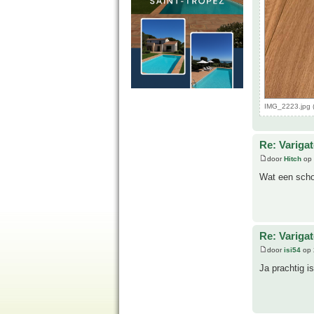
IMG_2223.jpg 
Re: Variga
door
Hitch
op 
Wat een scho
Re: Variga
door
isi54
op 
Ja prachtig i