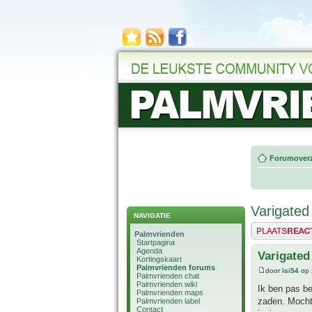
Forumoverz
Varigated
NAVIGATIE
Plaats een reactie
Palmvrienden
Startpagina
Agenda
Varigated
Kortingskaart
Palmvrienden forums
door
isi54
op 
Palmvrienden chat
Palmvrienden wiki
Ik ben pas b
Palmvrienden maps
zaden. Mocht 
Palmvrienden label
Contact