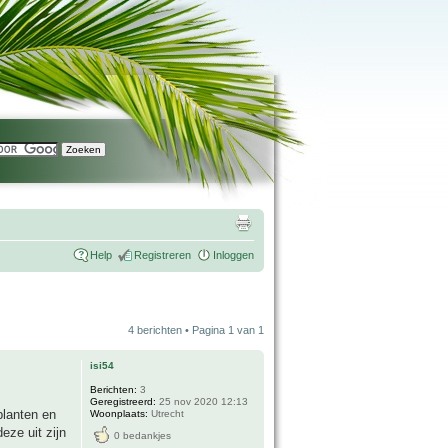
Help
Registreren
Inloggen
4 berichten • Pagina
1
van
1
isi54
Berichten:
3
Geregistreerd:
25 nov 2020 12:13
planten en
Woonplaats:
Utrecht
eze uit zijn
0 bedankjes