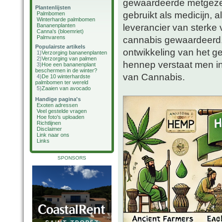
gewaardeerde metgezel 
Plantenlijsten
gebruikt als medicijn, 
Palmbomen
Winterharde palmbomen
leverancier van sterke
Bananenplanten
Canna's (bloemriet)
Palmvarens
cannabis gewaardeerd.
Populairste artikels
ontwikkeling van het g
1)
Verzorging bananenplanten
2)
Verzorging van palmen
hennep verstaat men in
3)
Hoe een bananenplant
beschermen in de winter?
van Cannabis.
4)
De 10 winterhardste
palmbomen ter wereld
5)
Zaaien van avocado
Handige pagina's
Exoten adressen
Veel gestelde vragen
Hoe foto's uploaden
Richtlijnen
Disclaimer
Link naar ons
Links
SPONSORS