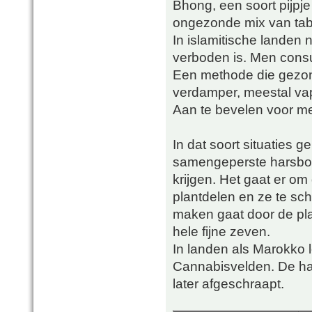
Bhong, een soort pijpje 
ongezonde mix van taba
In islamitische landen 
verboden is. Men consu
Een methode die gezon
verdamper, meestal va
Aan te bevelen voor me
In dat soort situaties g
samengeperste harsboll
krijgen. Het gaat er om
plantdelen en ze te sc
maken gaat door de pla
hele fijne zeven.
In landen als Marokko 
Cannabisvelden. De hars
later afgeschraapt.