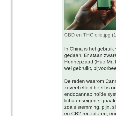
CBD en THC olie.jpg (
In China is het gebrui
gedaan, Er staan zware 
Hennepzaad (Huo Ma Re
wel gebruikt, bijvoorbe
De reden waarom Canna
zoveel effect heeft is
endocannabinoïde syste
lichaamseigen signaaln
zoals stemming, pijn, 
en CB2-receptoren, en