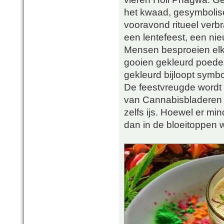
het kwaad, gesymbolise
vooravond ritueel verb
een lentefeest, een nie
Mensen besproeien elka
gooien gekleurd poeder
gekleurd bijloopt symbo
De feestvreugde wordt
van Cannabisbladeren e
zelfs ijs. Hoewel er mi
dan in de bloeitoppen w