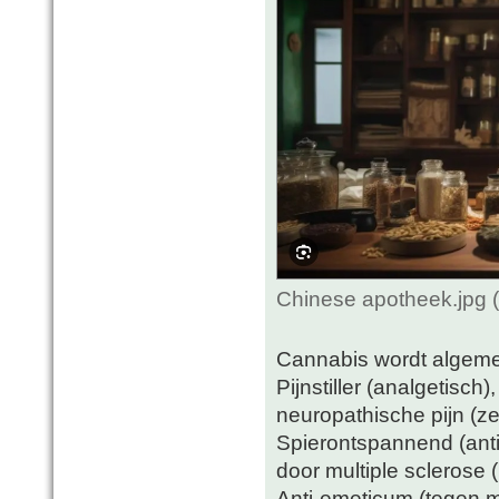
Chinese apotheek.jpg 
Cannabis wordt algeme
Pijnstiller (analgetisch)
neuropathische pijn (ze
Spierontspannend (antisp
door multiple sclerose 
Anti-emeticum (tegen m