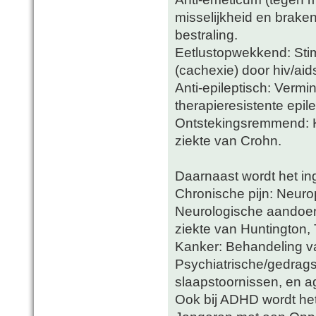
misselijkheid en brake
bestraling.
Eetlustopwekkend: Stimu
(cachexie) door hiv/aid
Anti-epileptisch: Verm
therapieresistente epile
Ontstekingsremmend: Ka
ziekte van Crohn.
Daarnaast wordt het in
Chronische pijn: Neurop
Neurologische aandoeni
ziekte van Huntington, 
Kanker: Behandeling va
Psychiatrische/gedrag
slaapstoornissen, en ag
Ook bij ADHD wordt het