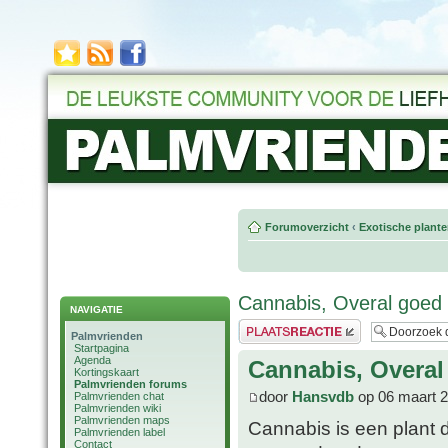
Forumoverzicht
‹
Exotische plant
Cannabis, Overal goed
NAVIGATIE
Plaats een reactie
Palmvrienden
Startpagina
Agenda
Cannabis, Overal
Kortingskaart
Palmvrienden forums
door
Hansvdb
op 06 maart 2
Palmvrienden chat
Palmvrienden wiki
Palmvrienden maps
Cannabis is een plant d
Palmvrienden label
Contact