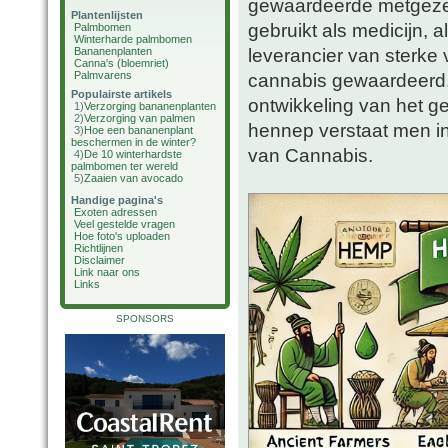
gewaardeerde metgezel 
Plantenlijsten
gebruikt als medicijn, 
Palmbomen
Winterharde palmbomen
leverancier van sterke
Bananenplanten
Canna's (bloemriet)
Palmvarens
cannabis gewaardeerd.
Populairste artikels
ontwikkeling van het g
1)
Verzorging bananenplanten
2)
Verzorging van palmen
hennep verstaat men in
3)
Hoe een bananenplant
beschermen in de winter?
van Cannabis.
4)
De 10 winterhardste
palmbomen ter wereld
5)
Zaaien van avocado
Handige pagina's
Exoten adressen
Veel gestelde vragen
Hoe foto's uploaden
Richtlijnen
Disclaimer
Link naar ons
Links
SPONSORS