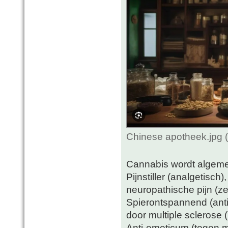
Chinese apotheek.jpg 
Cannabis wordt algeme
Pijnstiller (analgetisch)
neuropathische pijn (ze
Spierontspannend (antisp
door multiple sclerose 
Anti-emeticum (tegen m