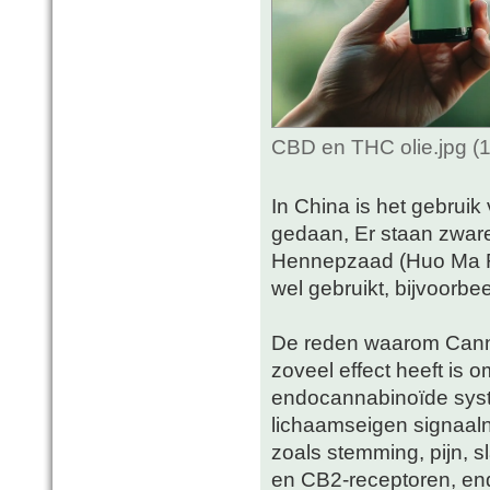
CBD en THC olie.jpg (
In China is het gebrui
gedaan, Er staan zware 
Hennepzaad (Huo Ma Re
wel gebruikt, bijvoorbe
De reden waarom Canna
zoveel effect heeft is
endocannabinoïde syste
lichaamseigen signaaln
zoals stemming, pijn, 
en CB2-receptoren, en