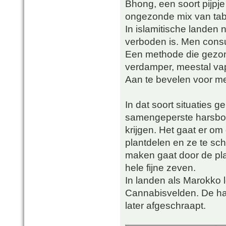
Bhong, een soort pijpje 
ongezonde mix van taba
In islamitische landen 
verboden is. Men consu
Een methode die gezon
verdamper, meestal va
Aan te bevelen voor me
In dat soort situaties g
samengeperste harsboll
krijgen. Het gaat er om
plantdelen en ze te sc
maken gaat door de pla
hele fijne zeven.
In landen als Marokko 
Cannabisvelden. De hars
later afgeschraapt.