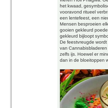
het kwaad, gesymbolise
vooravond ritueel verb
een lentefeest, een nie
Mensen besproeien elka
gooien gekleurd poeder
gekleurd bijloopt symbo
De feestvreugde wordt
van Cannabisbladeren e
zelfs ijs. Hoewel er mi
dan in de bloeitoppen w