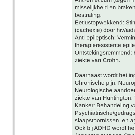
misselijkheid en brake
bestraling.
Eetlustopwekkend: Stimu
(cachexie) door hiv/aid
Anti-epileptisch: Verm
therapieresistente epile
Ontstekingsremmend: Ka
ziekte van Crohn.
Daarnaast wordt het in
Chronische pijn: Neurop
Neurologische aandoeni
ziekte van Huntington, 
Kanker: Behandeling va
Psychiatrische/gedrag
slaapstoornissen, en ag
Ook bij ADHD wordt het