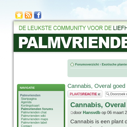
Forumoverzicht
‹
Exotische plant
Cannabis, Overal goed
NAVIGATIE
Plaats een reactie
Palmvrienden
Startpagina
Agenda
Cannabis, Overal
Kortingskaart
Palmvrienden forums
door
Hansvdb
op 06 maart 2
Palmvrienden chat
Palmvrienden wiki
Palmvrienden maps
Cannabis is een plant d
Palmvrienden label
Contact