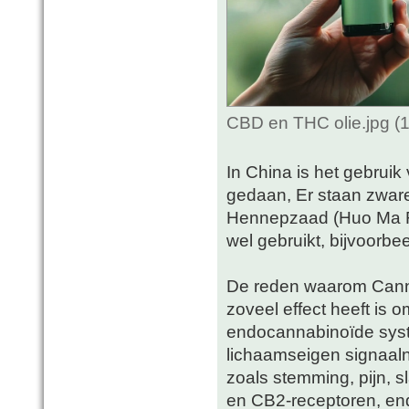
CBD en THC olie.jpg (
In China is het gebrui
gedaan, Er staan zware 
Hennepzaad (Huo Ma Re
wel gebruikt, bijvoorbe
De reden waarom Canna
zoveel effect heeft is
endocannabinoïde syste
lichaamseigen signaaln
zoals stemming, pijn, 
en CB2-receptoren, en