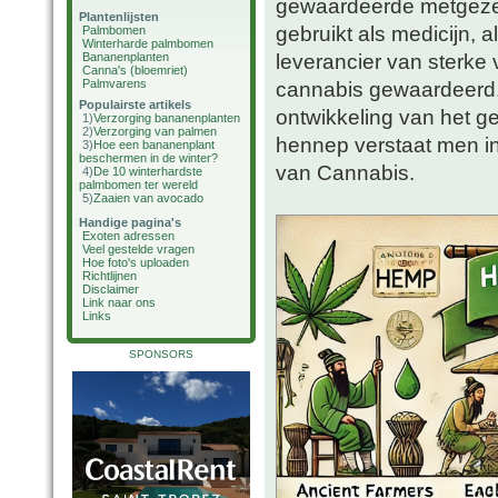
gewaardeerde metgezel 
Plantenlijsten
gebruikt als medicijn, 
Palmbomen
Winterharde palmbomen
leverancier van sterke
Bananenplanten
Canna's (bloemriet)
Palmvarens
cannabis gewaardeerd.
Populairste artikels
ontwikkeling van het g
1)
Verzorging bananenplanten
2)
Verzorging van palmen
hennep verstaat men in
3)
Hoe een bananenplant
beschermen in de winter?
van Cannabis.
4)
De 10 winterhardste
palmbomen ter wereld
5)
Zaaien van avocado
Handige pagina's
Exoten adressen
Veel gestelde vragen
Hoe foto's uploaden
Richtlijnen
Disclaimer
Link naar ons
Links
SPONSORS