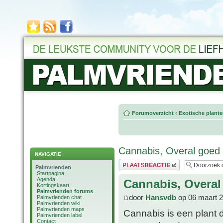
Forumoverzicht
‹
Exotische plant
Cannabis, Overal goed
NAVIGATIE
Plaats een reactie
Palmvrienden
Startpagina
Agenda
Cannabis, Overal
Kortingskaart
Palmvrienden forums
door
Hansvdb
op 06 maart 2
Palmvrienden chat
Palmvrienden wiki
Palmvrienden maps
Cannabis is een plant d
Palmvrienden label
Contact