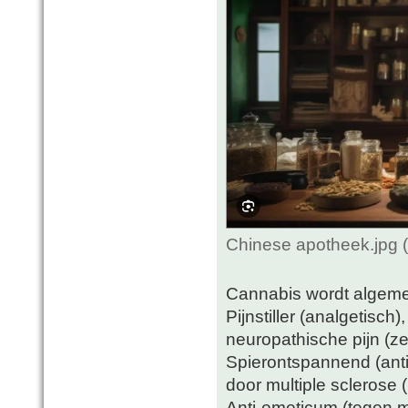
Chinese apotheek.jpg 
Cannabis wordt algeme
Pijnstiller (analgetisch)
neuropathische pijn (ze
Spierontspannend (antisp
door multiple sclerose 
Anti-emeticum (tegen m