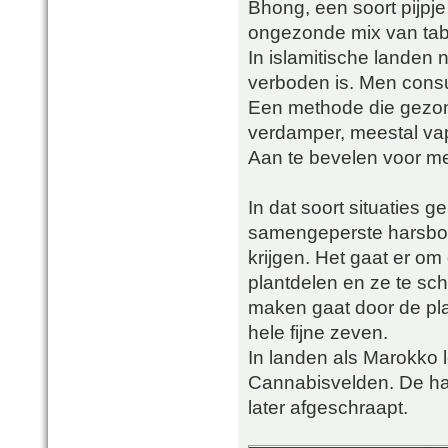
Bhong, een soort pijpje 
ongezonde mix van taba
In islamitische landen 
verboden is. Men consu
Een methode die gezon
verdamper, meestal va
Aan te bevelen voor me
In dat soort situaties g
samengeperste harsboll
krijgen. Het gaat er om
plantdelen en ze te sc
maken gaat door de pla
hele fijne zeven.
In landen als Marokko 
Cannabisvelden. De hars
later afgeschraapt.