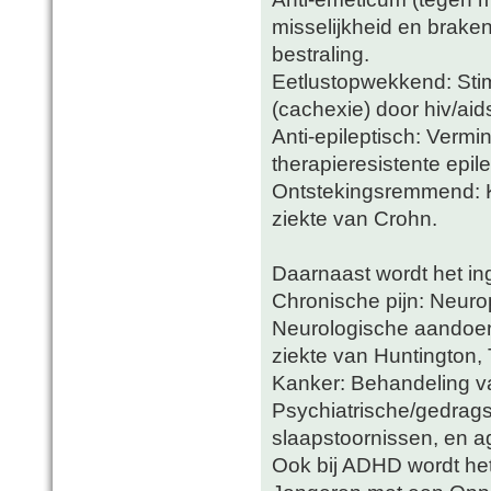
misselijkheid en brake
bestraling.
Eetlustopwekkend: Stimu
(cachexie) door hiv/aid
Anti-epileptisch: Verm
therapieresistente epile
Ontstekingsremmend: Ka
ziekte van Crohn.
Daarnaast wordt het in
Chronische pijn: Neurop
Neurologische aandoeni
ziekte van Huntington, 
Kanker: Behandeling va
Psychiatrische/gedrag
slaapstoornissen, en ag
Ook bij ADHD wordt het