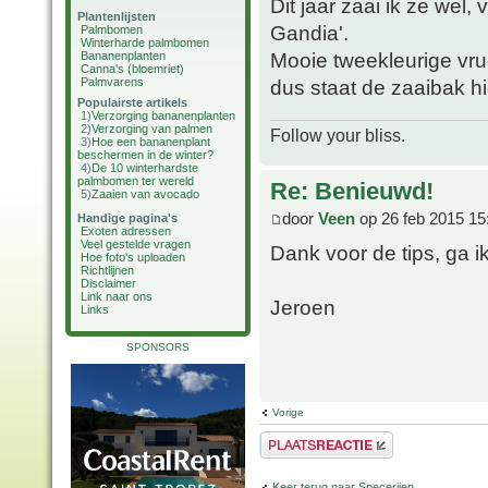
Dit jaar zaai ik ze wel
Plantenlijsten
Gandia'.
Palmbomen
Winterharde palmbomen
Mooie tweekleurige vru
Bananenplanten
Canna's (bloemriet)
Palmvarens
dus staat de zaaibak h
Populairste artikels
1)
Verzorging bananenplanten
2)
Verzorging van palmen
Follow your bliss.
3)
Hoe een bananenplant
beschermen in de winter?
4)
De 10 winterhardste
palmbomen ter wereld
Re: Benieuwd!
5)
Zaaien van avocado
door
Veen
op 26 feb 2015 15
Handige pagina's
Exoten adressen
Veel gestelde vragen
Dank voor de tips, ga i
Hoe foto's uploaden
Richtlijnen
Disclaimer
Link naar ons
Jeroen
Links
SPONSORS
Vorige
Plaats een reactie
Keer terug naar Specerijen