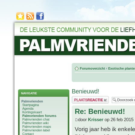
Forumoverzicht
‹
Exotische plant
Benieuwd!
NAVIGATIE
Plaats een reactie
Palmvrienden
Startpagina
Agenda
Re: Benieuwd!
Kortingskaart
Palmvrienden forums
door
Krisser
op 26 feb 2015 
Palmvrienden chat
Palmvrienden wiki
Palmvrienden maps
Vorig jaar heb ik enkel
Palmvrienden label
Contact