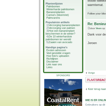
Mooie tweekle
Plantenlijsten
warmtemat.
Palmbomen
Winterharde palmbomen
Bananenplanten
Follow your blis
Canna's (bloemriet)
Palmvarens
Populairste artikels
Re: Benie
1)
Verzorging bananenplanten
2)
Verzorging van palmen
door
Veen
op 
3)
Hoe een bananenplant
beschermen in de winter?
Dank voor de 
4)
De 10 winterhardste
palmbomen ter wereld
5)
Zaaien van avocado
Jeroen
Handige pagina's
Exoten adressen
Veel gestelde vragen
Hoe foto's uploaden
Richtlijnen
Disclaimer
Link naar ons
Links
Vorige
SPONSORS
Plaats een reactie
Keer terug naar
WIE IS ER ONLI
Gebruikers op dit