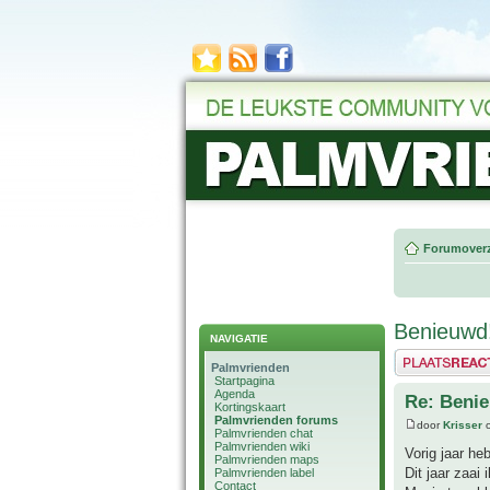
Forumoverz
Benieuwd
NAVIGATIE
Plaats een reactie
Palmvrienden
Startpagina
Agenda
Re: Beni
Kortingskaart
Palmvrienden forums
door
Krisser
o
Palmvrienden chat
Palmvrienden wiki
Vorig jaar he
Palmvrienden maps
Dit jaar zaai
Palmvrienden label
Contact