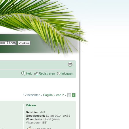
Help
Registreren
Inloggen
12 berichten •
Pagina
2
van
2
•
1
2
Krisser
Berichten:
441
Geregistreerd:
11 jan 2014 19:35
Woonplaats:
Gistel (West-
Vlaanderen BE)
82 bedankjes