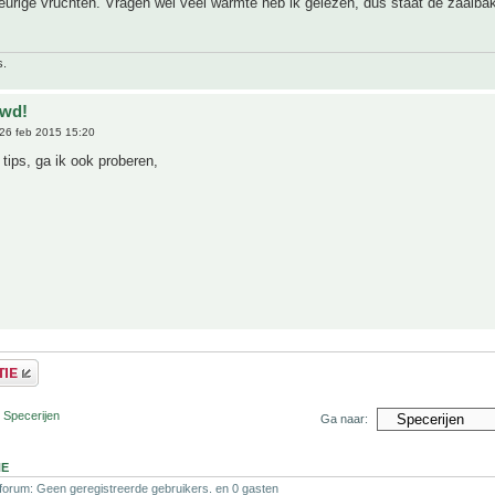
urige vruchten. Vragen wel veel warmte heb ik gelezen, dus staat de zaaibak
s.
uwd!
26 feb 2015 15:20
tips, ga ik ook proberen,
 Specerijen
Ga naar:
NE
 forum: Geen geregistreerde gebruikers. en 0 gasten