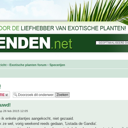
icht
‹
Exotische planten forum
‹
Specerijen
!
euwd!
p 26 feb 2015 12:05
b ik enkele plantjes aangekocht, niet gezaaid.
 ik ze wel, vorig weekend reeds gedaan, 'Listada de Gandia'.