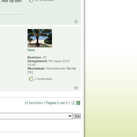
 hier op een
Veen
Berichten:
25
Geregistreerd:
05 maart 2013
13:42
Woonplaats:
Hazerswoude Rijndijk
[NL]
1 bedankjes
12 berichten •
Pagina
2
van
2
•
1
2