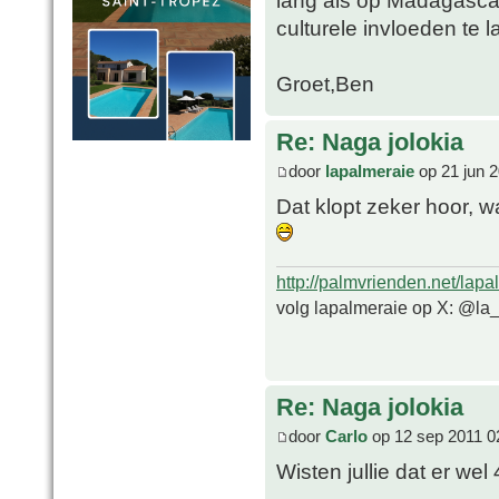
lang als op Madagasca
culturele invloeden te l
Groet,Ben
Re: Naga jolokia
door
lapalmeraie
op 21 jun 2
Dat klopt zeker hoor, 
http://palmvrienden.net/lapa
volg lapalmeraie op X: @la
Re: Naga jolokia
door
Carlo
op 12 sep 2011 0
Wisten jullie dat er w