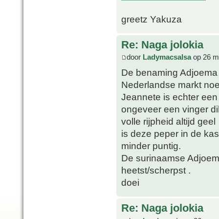
greetz Yakuza
Re: Naga jolokia
door
Ladymacsalsa
op 26 m
De benaming Adjoema p
Nederlandse markt no
Jeannete is echter een
ongeveer een vinger dik
volle rijpheid altijd geel
is deze peper in de ka
minder puntig.
De surinaamse Adjoema 
heetst/scherpst .
doei
Re: Naga jolokia