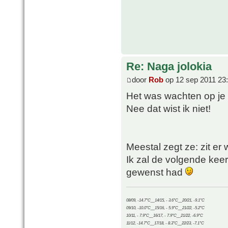
Re: Naga jolokia
door
Rob
op 12 sep 2011 23
Het was wachten op je r
Nee dat wist ik niet!
Meestal zegt ze: zit er
Ik zal de volgende kee
gewenst had
08/09, -14.7°C__14/15, - 3.6°C__20/21, -9.1°C
09/10, -10.0°C__15/16, - 5.9°C__21/22, -5.2°C
10/11, - 7.9°C__16/17, - 7.9°C__21/22, -6.9°C
11/12, -14.7°C__17/18, - 8.3°C__22/23, -7.1°C