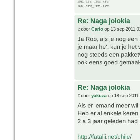
12/13, - 7.9°C__18/19, - 7.5°C
13/14, - 0.8°C__19/20, - 2.8°C
Re: Naga jolokia
door
Carlo
op 13 sep 2011 0
Ja Rob, als je nog een
je maar he', kun je het
nog steeds een pakket
ook eens goed gemaakt
Re: Naga jolokia
door
yakuza
op 18 sep 2011
Als er iemand meer wil 
Heb er al enkele keren
2 a 3 jaar geleden had i
http://fatalii.net/chile/