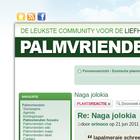
Forumoverzicht
‹
Exotische plant
Naga jolokia
NAVIGATIE
Plaats een reactie
Palmvrienden
Startpagina
Agenda
Re: Naga jolokia
Kortingskaart
Palmvrienden forums
door
orinoco
op 21 jun 2011
Palmvrienden chat
Palmvrienden wiki
Palmvrienden maps
Palmvrienden label
lapalmeraie schree
Contact