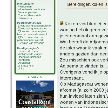
Bereidingen/koken is 
Plantenlijsten
Palmbomen
Winterharde palmbomen
Bananenplanten
Canna's (bloemriet)
Palmvarens
Koken vind ik niet er
Populairste artikels
1)
Verzorging bananenplanten
2)
Verzorging van palmen
woning heb ik geen va
3)
Hoe een bananenplant
beschermen in de winter?
je er eenmaal aan ge
4)
De 10 winterhardste
palmbomen ter wereld
Wat betreft de Adjoem
5)
Zaaien van avocado
de toko waar ik vaak mi
Handige pagina's
Exoten adressen
anders gezien dan een 
Veel gestelde vragen
Hoe foto's uploaden
Zou misschien ook verk
Richtlijnen
Disclaimer
Adjoema te vinden is...
Link naar ons
Links
Overigens vond ik je o
interessant.
SPONSORS
Op Madagascar wonen 
afkomst (al zo'n 2000 ja
hun invloed laten zien.
wonen van Indonesische