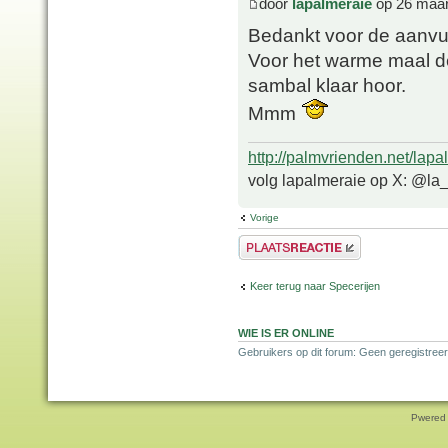
door
lapalmeraie
op 26 maar
Bedankt voor de aanvul
Voor het warme maal d
sambal klaar hoor.
Mmm
http://palmvrienden.net/lapa
volg lapalmeraie op X: @la
Vorige
Plaats een reactie
Keer terug naar Specerijen
WIE IS ER ONLINE
Gebruikers op dit forum: Geen geregistreer
Pwered