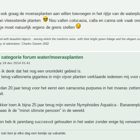
 ook graag de moerasplanten aan willen toevoegen in het rijtje van de waterpl
an vleesetende planten.
Nou vallen colocasia, calla en canna ook vaak ond
je moet natuurlijk ergens de grens stellen
 with beautiful objects ; among which the treeferns were, with their bright green foliage and the elegant cur
y of admiration. Charles Darwin 1832
 categorie forum water/moerasplanten
p 19 dec 2014 01:41
 ik denk dat het nog een onontdekt gebied is.
r terug vallesneria gigantea in mijn vijver planten verklaarde iedereen mij voor
dan 20 jaar terug voor het eerst een sarracenia purpurea in het moeras zetten
it.
ker toen ik bijna 25 jaar terug mijn eerste Nymphoides Aquatica - Bananenpla
 was ik de "minst slimste persoon" in de wereld.
en heb ik jarenlang succesvol gehouden in het water zonder enige bij verwarm
 tuin ben je elke dag een beetje op vakantie.