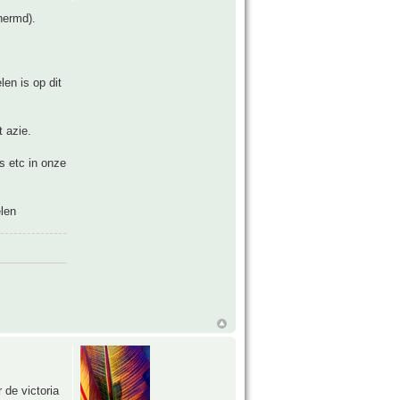
hermd).
len is op dit
t azie.
s etc in onze
elen
 de victoria