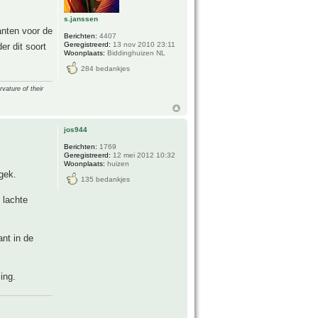
s.janssen
anten voor de
Berichten:
4407
Geregistreerd:
13 nov 2010 23:11
er dit soort
Woonplaats:
Biddinghuizen NL
284 bedankjes
vature of their
jos944
Berichten:
1769
Geregistreerd:
12 mei 2012 10:32
Woonplaats:
huizen
 gek.
135 bedankjes
 lachte
nt in de
ing.