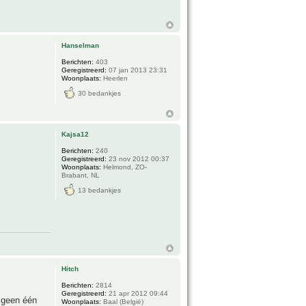
Hanselman
Berichten:
403
Geregistreerd:
07 jan 2013 23:31
Woonplaats:
Heerlen
30 bedankjes
Kajsa12
Berichten:
240
Geregistreerd:
23 nov 2012 00:37
Woonplaats:
Helmond, ZO-
Brabant, NL
13 bedankjes
Hitch
Berichten:
2814
Geregistreerd:
21 apr 2012 09:44
r geen één
Woonplaats:
Baal (België)