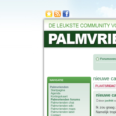
Forumoverz
nieuwe ca
NAVIGATIE
Plaats een reactie
Palmvrienden
Startpagina
Agenda
nieuwe ca
Kortingskaart
Palmvrienden forums
door
jos944
o
Palmvrienden chat
Palmvrienden wiki
Ik zou graag 
Palmvrienden maps
Namelijk trop
Palmvrienden label
Contact