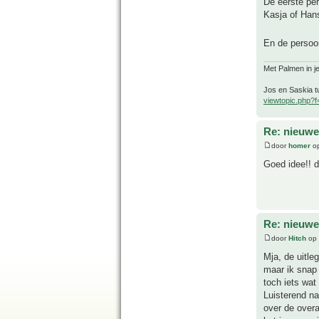
De eerste per
Kasja of Han
En de persoo
Met Palmen in je
Jos en Saskia tu
viewtopic.php?
Re: nieuwe
door
homer
op
Goed idee!! d
Re: nieuwe
door
Hitch
op 
Mja, de uitle
maar ik snap 
toch iets wat
Luisterend na
over de over