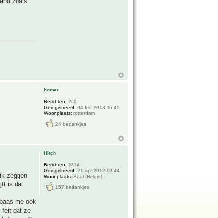
mand zoals
homer
Berichten:
260
Geregistreerd:
04 feb 2013 16:40
Woonplaats:
rotterdam
24 bedankjes
Hitch
Berichten:
2814
Geregistreerd:
21 apr 2012 09:44
 ik zeggen
Woonplaats:
Baal (België)
ft is dat
157 bedankjes
erbaas me ook
feit dat ze