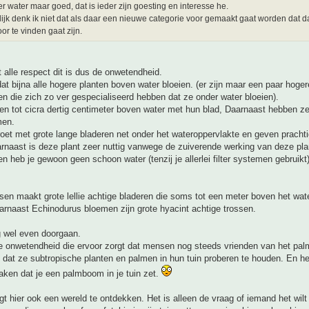
r water maar goed, dat is ieder zijn goesting en interesse he.
ijk denk ik niet dat als daar een nieuwe categorie voor gemaakt gaat worden dat d
or te vinden gaat zijn.
 alle respect dit is dus de onwetendheid.
dat bijna alle hogere planten boven water bloeien. (er zijn maar een paar hoge
len die zich zo ver gespecialiseerd hebben dat ze onder water bloeien).
en tot cicra dertig centimeter boven water met hun blad, Daarnaast hebben z
men.
roet met grote lange bladeren net onder het wateroppervlakte en geven prachti
rnaast is deze plant zeer nuttig vanwege de zuiverende werking van deze pla
en heb je gewoon geen schoon water (tenzij je allerlei filter systemen gebruikt)
en maakt grote lellie achtige bladeren die soms tot een meter boven het wa
arnaast Echinodurus bloemen zijn grote hyacint achtige trossen.
g wel even doorgaan.
de onwetendheid die ervoor zorgt dat mensen nog steeds vrienden van het pa
 dat ze subtropische planten en palmen in hun tuin proberen te houden. En h
aken dat je een palmboom in je tuin zet.
igt hier ook een wereld te ontdekken. Het is alleen de vraag of iemand het wilt