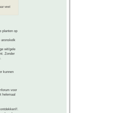
aar veel
re planten op
e aronskelk
ge wit/gele
nt. Zonder
.
ter kunnen
lmforum voor
et helemaal
 ontdekken!!.