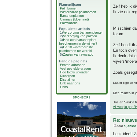
Plantenlijsten
Zelf heb ik d
Palmbomen
Ik zie ook re
Winterharde palmbomen
Bananenplanten
Canna's (bloemriet)
Palmvarens
Misschien dat
Populairste artikels
1)
Verzorging bananenplanten
forum.
2)
Verzorging van palmen
3)
Hoe een bananenplant
beschermen in de winter?
Zelf houdt ik 
4)
De 10 winterhardste
En toch over
palmbomen ter wereld
5)
Zaaien van avocado
Ik denk dat e
vijvers/moera
Handige pagina's
Exoten adressen
Veel gestelde vragen
Zoals gezegd.
Hoe foto's uploaden
Richtlijnen
Disclaimer
Laatst bijgewerk
Link naar ons
Links
Met Palmen in je
SPONSORS
Jos en Saskia tu
viewtopic.php?
Re: nieuwe
door
s.jansse
Leuk idee!! Z