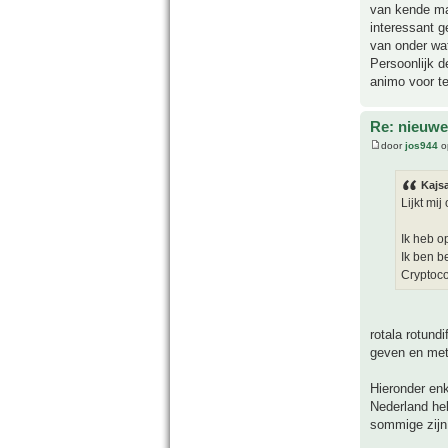
van kende maa
interessant ge
van onder wat
Persoonlijk d
animo voor te
Re: nieuwe
door
jos944
o
Kajs
Lijkt mij
Ik heb op
Ik ben b
Cryptoco
rotala rotund
geven en met
Hieronder enk
Nederland he
sommige zijn