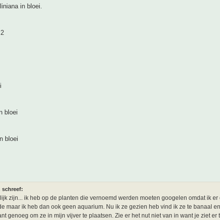
iniana in bloei.
 2
i
n bloei
in bloei
 schreef:
rlijk zijn... ik heb op de planten die vernoemd werden moeten googelen omdat ik e
e maar ik heb dan ook geen aquarium. Nu ik ze gezien heb vind ik ze te banaal en
nt genoeg om ze in mijn vijver te plaatsen. Zie er het nut niet van in want je ziet er 