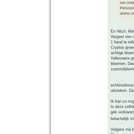
van onde
Persoonl
animo vo
En Hitch, Met
Vergeet niet 
1 hand te tel
Cryptos groei
achtige bloe
Vallesneria g
bloemen. Daa
zuurstofplant
echhinodoruss
uitsteken. Da
Ik kan zo no
Is deze zelf
gek verklaren
belachelijk m
Volgens mij l