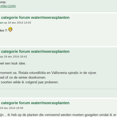
intje
f=49&t=11940
 categorie forum water/moerasplanten
an
op 19 dec 2014 13:03
dee !!
 categorie forum water/moerasplanten
op 19 dec 2014 18:41
wel een leuk idee.
moment oa. Rotala rotundifolia en Vallisneria spiralis in de vijver.
uwd of ze de winter doorkomen.
soorten wilde ik volgend jaar proberen.
 categorie forum water/moerasplanten
19 dec 2014 18:59
 zijn... ik heb op de planten die vernoemd werden moeten googelen omdat ik e