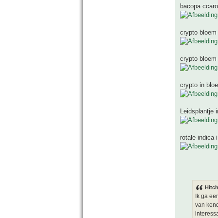
bacopa ccarol
crypto bloem
crypto bloem
crypto in bloe
Leidsplantje i
rotale indica 
Hitch
Ik ga ee
van kend
interessa