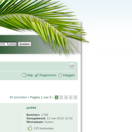
Help
Registreren
Inloggen
46 berichten •
Pagina
1
van
5
•
1
2
3
4
5
jos944
Berichten:
1769
Geregistreerd:
12 mei 2012 10:32
Woonplaats:
huizen
135 bedankjes