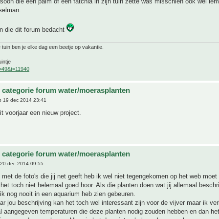
soon die een palm of een fatchia in zijn tuin zette was misschien ook wel ie
selman.
n die dit forum bedacht
 tuin ben je elke dag een beetje op vakantie.
intje
f=49&t=11940
 categorie forum water/moerasplanten
 19 dec 2014 23:41
it voorjaar een nieuw project.
 categorie forum water/moerasplanten
20 dec 2014 09:55
g met de foto's die jij net geeft heb ik wel niet tegengekomen op het web moet
het toch niet helemaal goed hoor. Als die planten doen wat jij allemaal beschrij
 ik nog nooit in een aquarium heb zien gebeuren.
ar jou beschrijving kan het toch wel interessant zijn voor de vijver maar ik v
al aangegeven temperaturen die deze planten nodig zouden hebben en dan het 