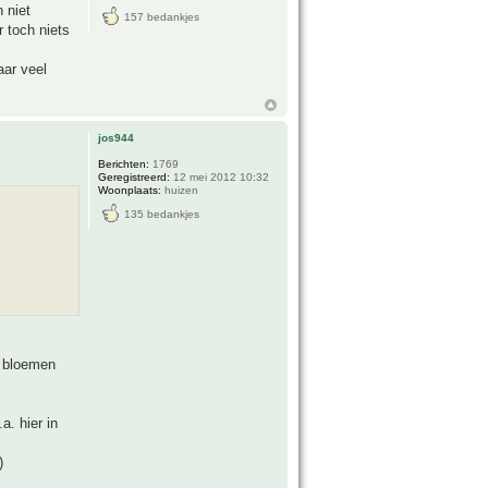
 niet
157 bedankjes
r toch niets
aar veel
jos944
Berichten:
1769
Geregistreerd:
12 mei 2012 10:32
Woonplaats:
huizen
135 bedankjes
e bloemen
a. hier in
)