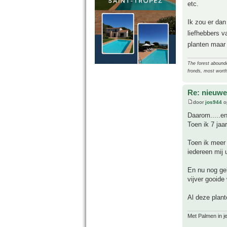
etc.
Ik zou er dan
liefhebbers v
planten maar 
The forest abounded
fronds, most worth
Re: nieuwe
door
jos944
o
Daarom.....en
Toen ik 7 jaa
Toen ik meer 
iedereen mij u
En nu nog gek
vijver gooide
Al deze plant
Met Palmen in je