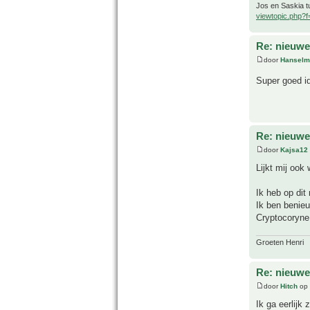
Jos en Saskia tu
viewtopic.php?
Re: nieuwe
door
Hanselm
Super goed i
Re: nieuwe
door
Kajsa12
Lijkt mij ook 
Ik heb op dit 
Ik ben benie
Cryptocoryne 
Groeten Henri
Re: nieuwe
door
Hitch
op 
Ik ga eerlijk