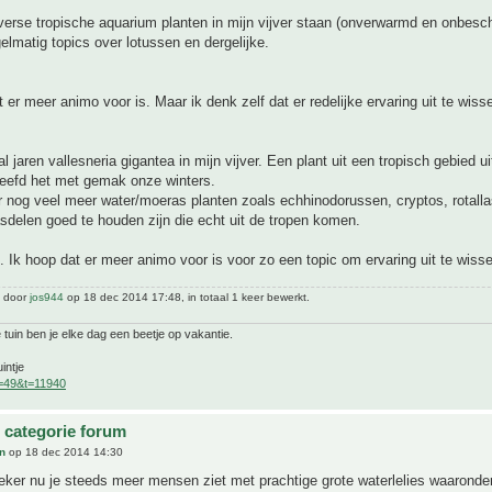
iverse tropische aquarium planten in mijn vijver staan (onverwarmd en onbesc
gelmatig topics over lotussen en dergelijke.
 er meer animo voor is. Maar ik denk zelf dat er redelijke ervaring uit te wisse
al jaren vallesneria gigantea in mijn vijver. Een plant uit een tropisch gebied ui
leefd het met gemak onze winters.
r nog veel meer water/moeras planten zoals echhinodorussen, cryptos, rotalla
sdelen goed te houden zijn die echt uit de tropen komen.
 Ik hoop dat er meer animo voor is voor zo een topic om ervaring uit te wiss
t door
jos944
op 18 dec 2014 17:48, in totaal 1 keer bewerkt.
 tuin ben je elke dag een beetje op vakantie.
intje
f=49&t=11940
 categorie forum
n
op 18 dec 2014 14:30
eker nu je steeds meer mensen ziet met prachtige grote waterlelies waaronder