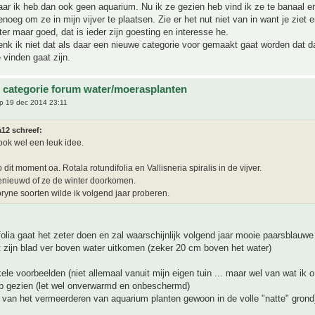
r ik heb dan ook geen aquarium. Nu ik ze gezien heb vind ik ze te banaal en
noeg om ze in mijn vijver te plaatsen. Zie er het nut niet van in want je ziet e
er maar goed, dat is ieder zijn goesting en interesse he.
enk ik niet dat als daar een nieuwe categorie voor gemaakt gaat worden dat d
 vinden gaat zijn.
 categorie forum water/moerasplanten
p 19 dec 2014 23:11
a12 schreef:
 ook wel een leuk idee.
 dit moment oa. Rotala rotundifolia en Vallisneria spiralis in de vijver.
enieuwd of ze de winter doorkomen.
ryne soorten wilde ik volgend jaar proberen.
ifolia gaat het zeter doen en zal waarschijnlijk volgend jaar mooie paarsblauw
 zijn blad ver boven water uitkomen (zeker 20 cm boven het water)
ele voorbeelden (niet allemaal vanuit mijn eigen tuin ... maar wel van wat ik o.
b gezien (let wel onverwarmd en onbeschermd)
 van het vermeerderen van aquarium planten gewoon in de volle "natte" grond