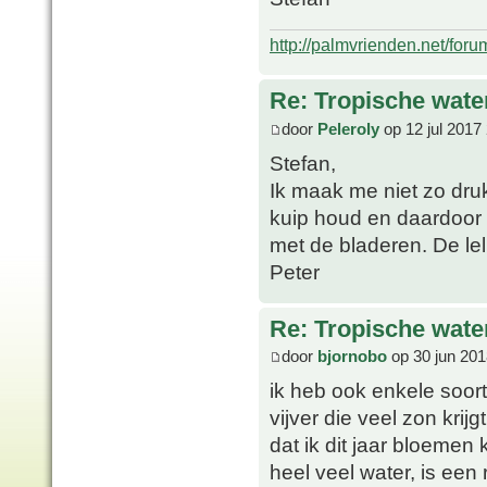
http://palmvrienden.net/for
Re: Tropische water
door
Peleroly
op 12 jul 2017
Stefan,
Ik maak me niet zo druk
kuip houd en daardoor 
met de bladeren. De lel
Peter
Re: Tropische water
door
bjornobo
op 30 jun 201
ik heb ook enkele soort
vijver die veel zon krij
dat ik dit jaar bloemen 
heel veel water, is een