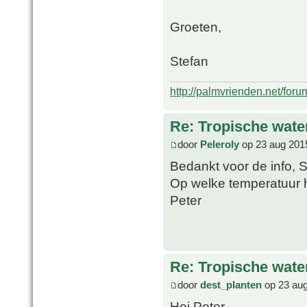
Groeten,
Stefan
http://palmvrienden.net/for
Re: Tropische water
door
Peleroly
op 23 aug 201
Bedankt voor de info, 
Op welke temperatuur h
Peter
Re: Tropische water
door
dest_planten
op 23 aug
Hoi Peter,