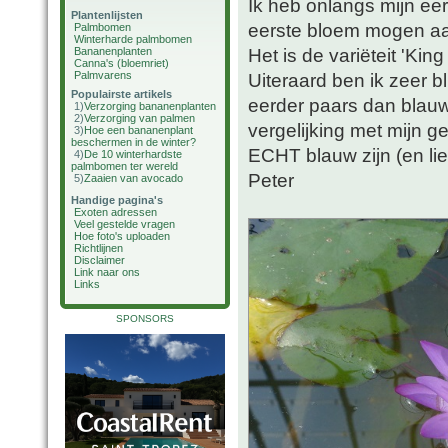
Ik heb onlangs mijn ee
Plantenlijsten
eerste bloem mogen a
Palmbomen
Winterharde palmbomen
Het is de variëteit 'Kin
Bananenplanten
Canna's (bloemriet)
Palmvarens
Uiteraard ben ik zeer bl
Populairste artikels
eerder paars dan blauw
1)
Verzorging bananenplanten
2)
Verzorging van palmen
vergelijking met mijn 
3)
Hoe een bananenplant
beschermen in de winter?
ECHT blauw zijn (en li
4)
De 10 winterhardste
palmbomen ter wereld
Peter
5)
Zaaien van avocado
Handige pagina's
Exoten adressen
Veel gestelde vragen
Hoe foto's uploaden
Richtlijnen
Disclaimer
Link naar ons
Links
SPONSORS