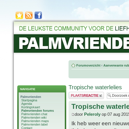
Forumoverzicht
‹
Aanverwante rub
Tropische waterlelies
NAVIGATIE
Plaats een reactie
Palmvrienden
Startpagina
Agenda
Tropische waterle
Kortingskaart
Palmvrienden forums
door
Peleroly
op 07 aug 201
Palmvrienden chat
Palmvrienden wiki
Palmvrienden maps
Ik heb weer een nieuwe
Palmvrienden label
Contact