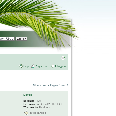
Help
Registreren
Inloggen
5 berichten • Pagina
1
van
1
Lieven
Berichten:
405
Geregistreerd:
26 jul 2013 11:20
Woonplaats:
Oostham
50 bedankjes