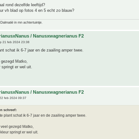
aal rond dezelfde leeftijd?
eur vh blad op fotos 4 en 5 echt zo blauw?
 Dalmatië in mn achtertuintje.
rianusxNanus / Nanusxwagnerianus F2
p 21 feb 2024 23:38
nt schat ik 6-7 jaar en de zaailing amper twee.
l gezegd Matko,
springt er wel uit.
rianusxNanus / Nanusxwagnerianus F2
22 feb 2024 09:37
n schreef:
e plant schat ik 6-7 jaar en de zaailing amper twee.
 veel gezegd Matko,
leur springt er wel uit.