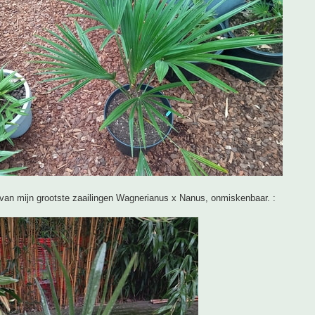
 van mijn grootste zaailingen Wagnerianus x Nanus, onmiskenbaar. :