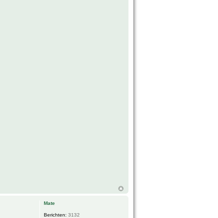
Mate
Berichten:
3132