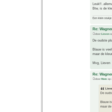
Leuk!!..allem
Btw, is de kl
Een klein stukje
Re: Wagne
door
Lieven
o
De oudste pla
Blauw is vee
maar de kleur 
Mvg, Lieven
Re: Wagne
door
Mate
op 
Lieve
De oudst
Blauw is
maar de k