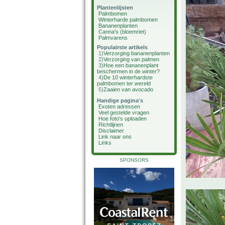
Plantenlijsten
Palmbomen
Winterharde palmbomen
Bananenplanten
Canna's (bloemriet)
Palmvarens
Populairste artikels
1)
Verzorging bananenplanten
2)
Verzorging van palmen
3)
Hoe een bananenplant
beschermen in de winter?
4)
De 10 winterhardste
palmbomen ter wereld
5)
Zaaien van avocado
Handige pagina's
Exoten adressen
Veel gestelde vragen
Hoe foto's uploaden
Richtlijnen
Disclaimer
Link naar ons
Links
SPONSORS