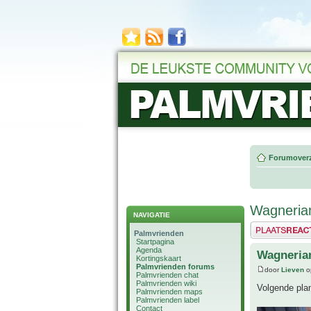
Forumoverz
Wagneria
NAVIGATIE
Plaats een reactie
Palmvrienden
Startpagina
Agenda
Wagneria
Kortingskaart
Palmvrienden forums
door
Lieven
o
Palmvrienden chat
Palmvrienden wiki
Volgende plan
Palmvrienden maps
Palmvrienden label
Contact