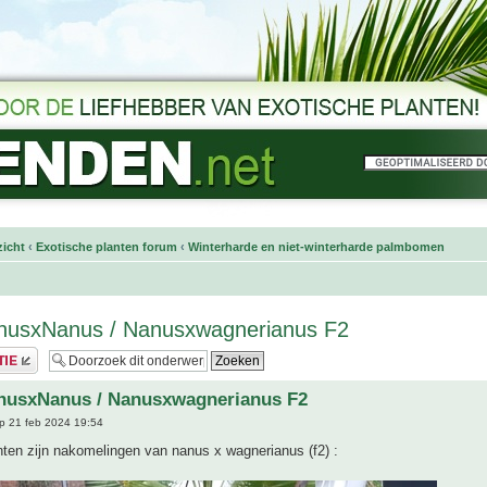
icht
‹
Exotische planten forum
‹
Winterharde en niet-winterharde palmbomen
nusxNanus / Nanusxwagnerianus F2
nusxNanus / Nanusxwagnerianus F2
p 21 feb 2024 19:54
ten zijn nakomelingen van nanus x wagnerianus (f2) :