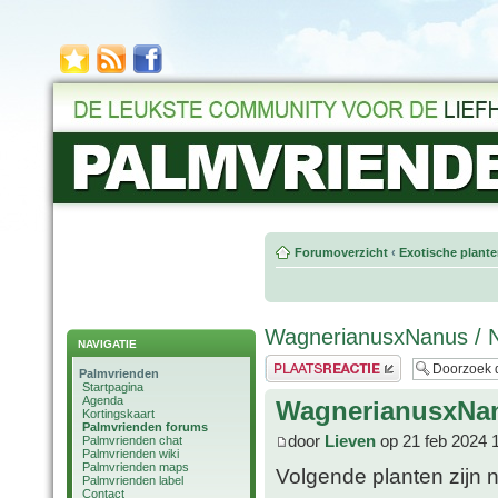
Forumoverzicht
‹
Exotische plant
WagnerianusxNanus / 
NAVIGATIE
Plaats een reactie
Palmvrienden
Startpagina
Agenda
WagnerianusxNan
Kortingskaart
Palmvrienden forums
door
Lieven
op 21 feb 2024 
Palmvrienden chat
Palmvrienden wiki
Palmvrienden maps
Volgende planten zijn 
Palmvrienden label
Contact