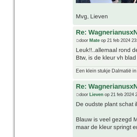
Mvg, Lieven
Re: WagnerianusxN
door
Mate
op 21 feb 2024 23
Leuk!!..allemaal rond de
Btw, is de kleur vh bla
Een klein stukje Dalmatië in
Re: WagnerianusxN
door
Lieven
op 21 feb 2024 
De oudste plant schat i
Blauw is veel gezegd 
maar de kleur springt er