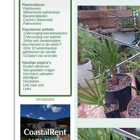
Plantenlijsten
Palmbomen
Winterharde palmbomen
Bananenplanten
Canna's (bloemriet)
Palmvarens
Populairste artikels
1)
Verzorging bananenplanten
2)
Verzorging van palmen
3)
Hoe een bananenplant
beschermen in de winter?
4)
De 10 winterhardste
palmbomen ter wereld
5)
Zaaien van avocado
Handige pagina's
Exoten adressen
Veel gestelde vragen
Hoe foto's uploaden
Richtlijnen
Disclaimer
Link naar ons
Links
SPONSORS