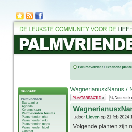
Forumoverzicht
‹
Exotische plant
WagnerianusxNanus / 
NAVIGATIE
Plaats een reactie
Palmvrienden
Startpagina
Agenda
WagnerianusxNan
Kortingskaart
Palmvrienden forums
door
Lieven
op 21 feb 2024 
Palmvrienden chat
Palmvrienden wiki
Palmvrienden maps
Volgende planten zijn 
Palmvrienden label
Contact