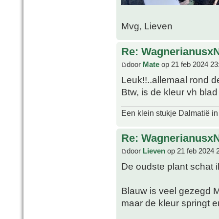
Mvg, Lieven
Re: WagnerianusxN
door
Mate
op 21 feb 2024 23
Leuk!!..allemaal rond de
Btw, is de kleur vh bla
Een klein stukje Dalmatië in
Re: WagnerianusxN
door
Lieven
op 21 feb 2024 
De oudste plant schat i
Blauw is veel gezegd 
maar de kleur springt er