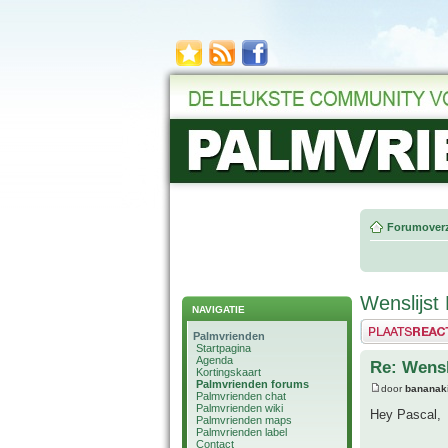
Forumoverz
Wenslijst
NAVIGATIE
Plaats een reactie
Palmvrienden
Startpagina
Agenda
Re: Wensl
Kortingskaart
Palmvrienden forums
door
bananak
Palmvrienden chat
Palmvrienden wiki
Hey Pascal,
Palmvrienden maps
Palmvrienden label
Contact