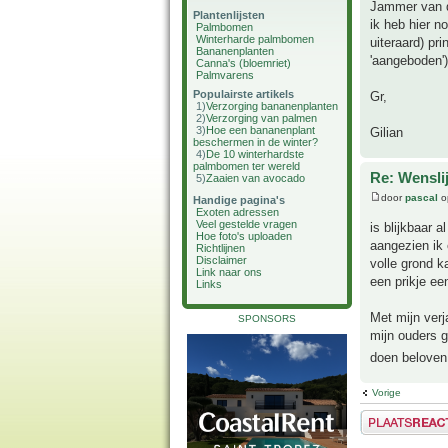
Jammer van d
Plantenlijsten
ik heb hier n
Palmbomen
Winterharde palmbomen
uiteraard) pr
Bananenplanten
'aangeboden')
Canna's (bloemriet)
Palmvarens
Populairste artikels
Gr,
1)
Verzorging bananenplanten
2)
Verzorging van palmen
3)
Hoe een bananenplant
Gilian
beschermen in de winter?
4)
De 10 winterhardste
palmbomen ter wereld
Re: Wensli
5)
Zaaien van avocado
door
pascal
o
Handige pagina's
Exoten adressen
Veel gestelde vragen
is blijkbaar 
Hoe foto's uploaden
aangezien ik 
Richtlijnen
Disclaimer
volle grond k
Link naar ons
een prikje ee
Links
Met mijn verj
SPONSORS
mijn ouders g
doen beloven 
Vorige
Plaats een reactie