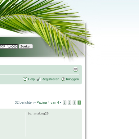
Help
Registreren
Inloggen
32 berichten •
Pagina
4
van
4
•
1
2
3
4
bananaking29