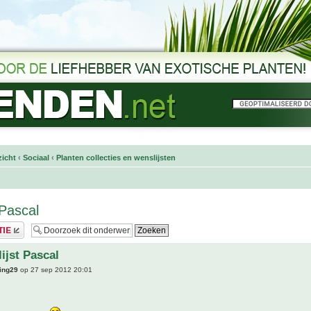
icht
‹
Sociaal
‹
Planten collecties en wenslijsten
 Pascal
ijst Pascal
ing29
op 27 sep 2012 20:01