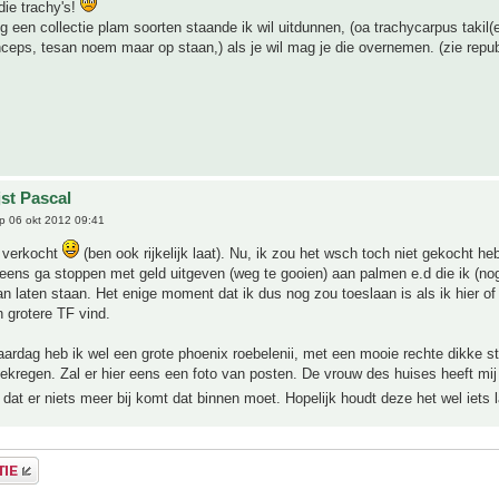
ie trachy's!
og een collectie plam soorten staande ik wil uitdunnen, (oa trachycarpus takil(
inceps, tesan noem maar op staan,) als je wil mag je die overnemen. (zie repub
jst Pascal
p 06 okt 2012 09:41
al verkocht
(ben ook rijkelijk laat). Nu, ik zou het wsch toch niet gekocht h
eens ga stoppen met geld uitgeven (weg te gooien) aan palmen e.d die ik (nog)
an laten staan. Het enige moment dat ik dus nog zou toeslaan is als ik hier of
n grotere TF vind.
aardag heb ik wel een grote phoenix roebelenii, met een mooie rechte dikke s
ekregen. Zal er hier eens een foto van posten. De vrouw des huises heeft mi
dat er niets meer bij komt dat binnen moet. Hopelijk houdt deze het wel iets 