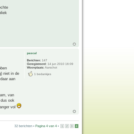
echte
liek
pascal
Berichten:
147
Geregistreerd:
14 jun 2010 16:09
ebben
Woonplaats:
Aarschot
 niet in de
1 bedankjes
 daar aan
tam, van
j dus ook
langer vol
32 berichten •
Pagina
4
van
4
•
1
2
3
4