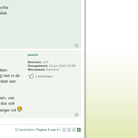
echte
liek
pascal
Berichten:
147
Geregistreerd:
14 jun 2010 16:09
ebben
Woonplaats:
Aarschot
 niet in de
1 bedankjes
 daar aan
tam, van
j dus ook
langer vol
32 berichten •
Pagina
4
van
4
•
1
2
3
4