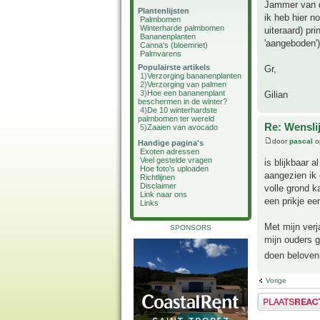
Jammer van d
Plantenlijsten
ik heb hier n
Palmbomen
Winterharde palmbomen
uiteraard) pr
Bananenplanten
'aangeboden')
Canna's (bloemriet)
Palmvarens
Populairste artikels
Gr,
1)
Verzorging bananenplanten
2)
Verzorging van palmen
3)
Hoe een bananenplant
Gilian
beschermen in de winter?
4)
De 10 winterhardste
palmbomen ter wereld
Re: Wensli
5)
Zaaien van avocado
door
pascal
o
Handige pagina's
Exoten adressen
Veel gestelde vragen
is blijkbaar 
Hoe foto's uploaden
aangezien ik 
Richtlijnen
Disclaimer
volle grond k
Link naar ons
een prikje ee
Links
Met mijn verj
SPONSORS
mijn ouders g
doen beloven 
Vorige
Plaats een reactie