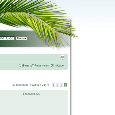
Help
Registreren
Inloggen
32 berichten •
Pagina
4
van
4
•
1
2
3
4
bananaking29