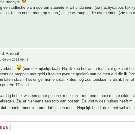
ie trachy's!
og een collectie plam soorten staande ik wil uitdunnen, (oa trachycarpus takil(
inceps, tesan noem maar op staan,) als je wil mag je die overnemen. (zie repub
jst Pascal
p 06 okt 2012 09:41
al verkocht
(ben ook rijkelijk laat). Nu, ik zou het wsch toch niet gekocht h
eens ga stoppen met geld uitgeven (weg te gooien) aan palmen e.d die ik (nog)
an laten staan. Het enige moment dat ik dus nog zou toeslaan is als ik hier of
n grotere TF vind.
aardag heb ik wel een grote phoenix roebelenii, met een mooie rechte dikke s
ekregen. Zal er hier eens een foto van posten. De vrouw des huises heeft mi
dat er niets meer bij komt dat binnen moet. Hopelijk houdt deze het wel iets 