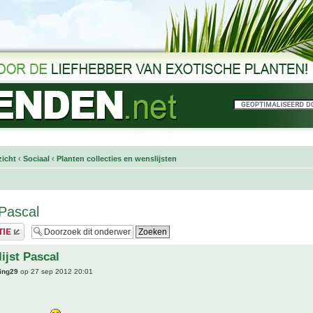
icht
‹
Sociaal
‹
Planten collecties en wenslijsten
 Pascal
ijst Pascal
ing29
op 27 sep 2012 20:01