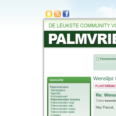
Forumoverz
Wenslijst
NAVIGATIE
Plaats een reactie
Palmvrienden
Startpagina
Agenda
Re: Wensl
Kortingskaart
Palmvrienden forums
door
bananak
Palmvrienden chat
Palmvrienden wiki
Hey Pascal,
Palmvrienden maps
Palmvrienden label
Contact