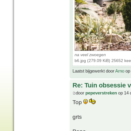
na veel zwoegen
b6.jpg (279.09 KiB) 25652 ke
Laatst bijgewerkt door
Arno
op 
Re: Tuin obsessie 
door
pepeverstreken
op 14 
Top
grts