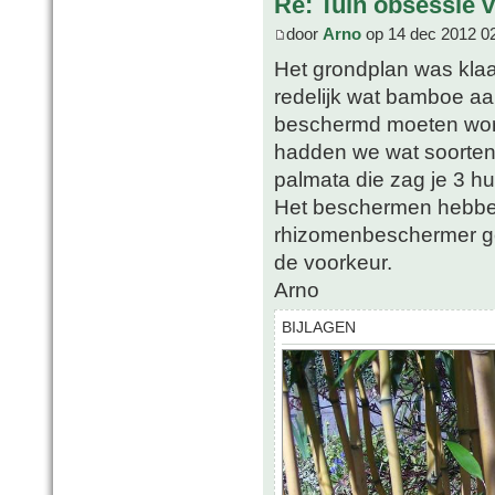
Re: Tuin obsessie 
door
Arno
op 14 dec 2012 0
Het grondplan was klaa
redelijk wat bamboe a
beschermd moeten word
hadden we wat soorten
palmata die zag je 3 h
Het beschermen hebb
rhizomenbeschermer ge
de voorkeur.
Arno
BIJLAGEN