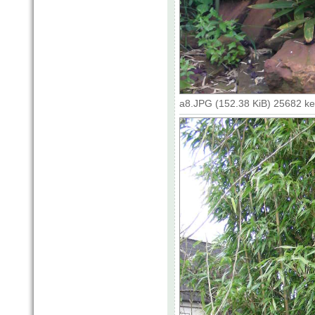
a8.JPG (152.38 KiB) 25682 k