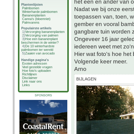
het een en ander van on
Plantenlijsten
Nadat we bij onze eers
Palmbomen
Winterharde palmbomen
toepassen van, toen, w
Bananenplanten
Canna's (bloemriet)
Palmvarens
gember en vooral bamb
Populairste artikels
gangbare tuin worden z
1)
Verzorging bananenplanten
2)
Verzorging van palmen
Ongeveer 16 jaar gele
3)
Hoe een bananenplant
beschermen in de winter?
iedereen weet met zo'n 
4)
De 10 winterhardste
palmbomen ter wereld
Hier wat foto's hoe het
5)
Zaaien van avocado
Handige pagina's
Volgende keer meer.
Exoten adressen
Veel gestelde vragen
Arno
Hoe foto's uploaden
Richtlijnen
Disclaimer
BIJLAGEN
Link naar ons
Links
SPONSORS