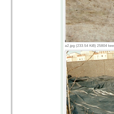
a2.jpg (233.54 KiB) 25804 ke