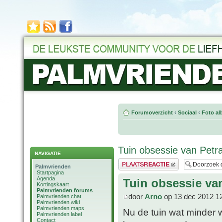
Forumoverzicht
‹
Sociaal
‹
Foto al
Tuin obsessie van Petr
NAVIGATIE
Plaats een reactie
Palmvrienden
Startpagina
Agenda
Tuin obsessie va
Kortingskaart
Palmvrienden forums
door
Arno
op 13 dec 2012 1
Palmvrienden chat
Palmvrienden wiki
Palmvrienden maps
Nu de tuin wat minder w
Palmvrienden label
Contact