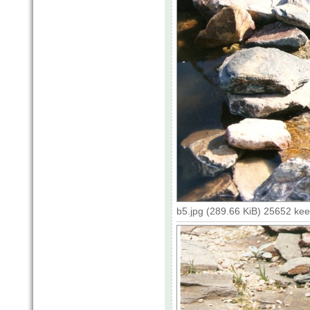
b5.jpg (289.66 KiB) 25652 ke