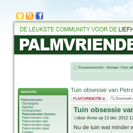
Forumoverzicht
‹
Sociaal
‹
Foto al
Tuin obsessie van Petr
NAVIGATIE
Plaats een reactie
Palmvrienden
Startpagina
Agenda
Tuin obsessie va
Kortingskaart
Palmvrienden forums
door
Arno
op 13 dec 2012 1
Palmvrienden chat
Palmvrienden wiki
Palmvrienden maps
Nu de tuin wat minder w
Palmvrienden label
Contact