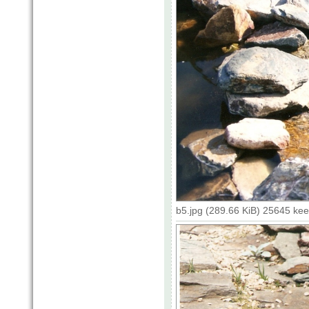
b5.jpg (289.66 KiB) 25645 ke