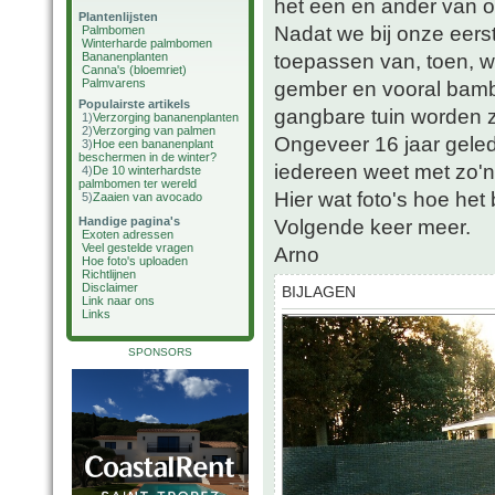
het een en ander van on
Plantenlijsten
Nadat we bij onze eers
Palmbomen
Winterharde palmbomen
toepassen van, toen, w
Bananenplanten
Canna's (bloemriet)
Palmvarens
gember en vooral bamb
Populairste artikels
gangbare tuin worden z
1)
Verzorging bananenplanten
2)
Verzorging van palmen
Ongeveer 16 jaar gele
3)
Hoe een bananenplant
beschermen in de winter?
iedereen weet met zo'n 
4)
De 10 winterhardste
palmbomen ter wereld
Hier wat foto's hoe het
5)
Zaaien van avocado
Handige pagina's
Volgende keer meer.
Exoten adressen
Veel gestelde vragen
Arno
Hoe foto's uploaden
Richtlijnen
Disclaimer
BIJLAGEN
Link naar ons
Links
SPONSORS