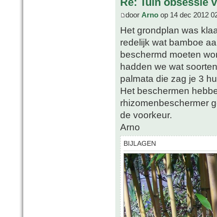
Re: Tuin obsessie 
door
Arno
op 14 dec 2012 0
Het grondplan was klaa
redelijk wat bamboe a
beschermd moeten word
hadden we wat soorten
palmata die zag je 3 h
Het beschermen hebb
rhizomenbeschermer ge
de voorkeur.
Arno
BIJLAGEN