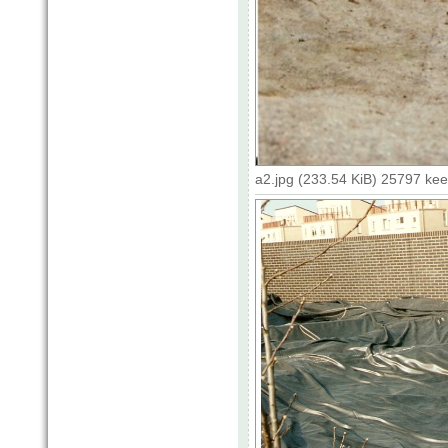
a2.jpg (233.54 KiB) 25797 ke