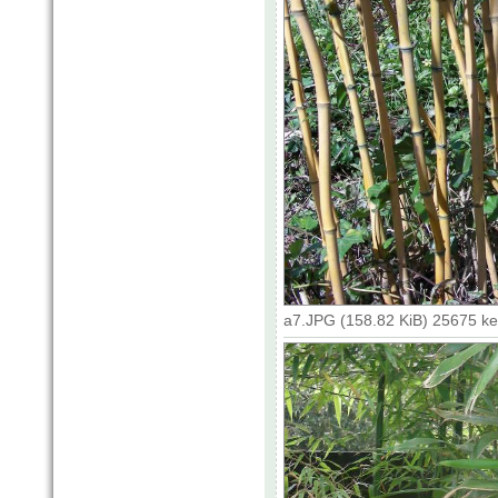
a7.JPG (158.82 KiB) 25675 k