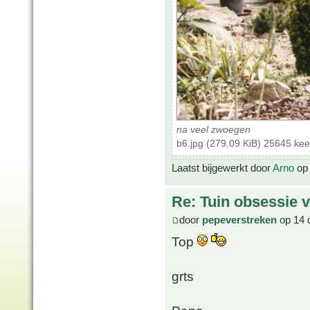
na veel zwoegen
b6.jpg (279.09 KiB) 25645 ke
Laatst bijgewerkt door
Arno
op 
Re: Tuin obsessie 
door
pepeverstreken
op 14 
Top
grts