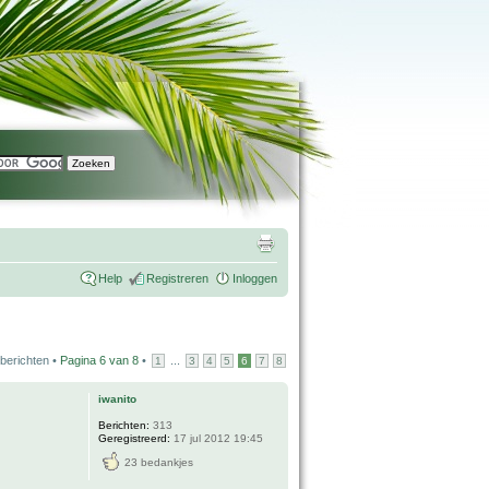
Help
Registreren
Inloggen
berichten •
Pagina
6
van
8
•
...
1
3
4
5
6
7
8
iwanito
Berichten:
313
Geregistreerd:
17 jul 2012 19:45
23 bedankjes