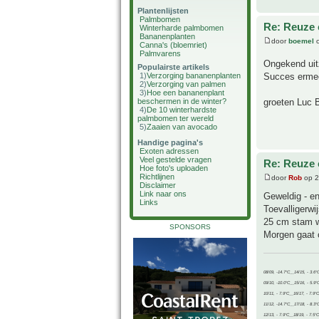
Plantenlijsten
Palmbomen
Re: Reuze 
Winterharde palmbomen
Bananenplanten
door
boemel
o
Canna's (bloemriet)
Palmvarens
Ongekend uit
Populairste artikels
Succes erme
1)
Verzorging bananenplanten
2)
Verzorging van palmen
3)
Hoe een bananenplant
groeten Luc 
beschermen in de winter?
4)
De 10 winterhardste
palmbomen ter wereld
5)
Zaaien van avocado
Handige pagina's
Exoten adressen
Veel gestelde vragen
Re: Reuze 
Hoe foto's uploaden
Richtlijnen
door
Rob
op 2
Disclaimer
Link naar ons
Geweldig - en
Links
Toevalligerwi
25 cm stam wa
SPONSORS
Morgen gaat 
08/09, -14.7°C__14/15, - 3.6°
09/10, -10.0°C__15/16, - 5.9°
10/11, - 7.9°C__16/17, - 7.9°
11/12, -14.7°C__17/18, - 8.3°
12/13, - 7.9°C__18/19, - 7.5°C