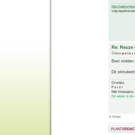
http://palmvrien
volg lapalmerai
Re: Reuze 
door
p e t e r
o
Best midden j
Dit stimuleert
Groetjes,
P e t e r
Mijn fotopagina:
De winter is de
Vorige
Plaats een reactie