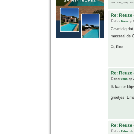
13/14, - 0.8°C__19/20, - 2.8°C
Re: Reuze 
door
Rico
op 2
Geweldig dat 
massaal de C
Gr, Rico
Re: Reuze 
door
erna
op 2
Ik kan er bli
groetjes, Ern
Re: Reuze 
door
Eduard
o