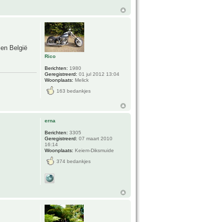
 en België
Rico
Berichten:
1980
Geregistreerd:
01 jul 2012 13:04
Woonplaats:
Melick
163 bedankjes
erna
Berichten:
3305
Geregistreerd:
07 maart 2010
16:14
Woonplaats:
Keiem-Diksmuide
374 bedankjes