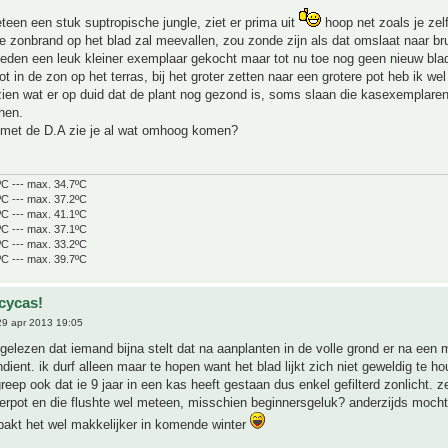
teen een stuk suptropische jungle, ziet er prima uit
hoop net zoals je zelf
e zonbrand op het blad zal meevallen, zou zonde zijn als dat omslaat naar bru
eleden een leuk kleiner exemplaar gekocht maar tot nu toe nog geen nieuw bl
pot in de zon op het terras, bij het groter zetten naar een grotere pot heb ik w
zien wat er op duid dat de plant nog gezond is, soms slaan die kasexemplaren
hen.
 met de D.A zie je al wat omhoog komen?
ºC --- max. 34.7ºC
ºC --- max. 37.2ºC
ºC --- max. 41.1ºC
ºC --- max. 37.1ºC
ºC --- max. 33.2ºC
ºC --- max. 39.7ºC
cycas!
9 apr 2013 19:05
 gelezen dat iemand bijna stelt dat na aanplanten in de volle grond er na een
ndient. ik durf alleen maar te hopen want het blad lijkt zich niet geweldig te h
reep ook dat ie 9 jaar in een kas heeft gestaan dus enkel gefilterd zonlicht. zel
verpot en die flushte wel meteen, misschien beginnersgeluk? anderzijds mocht 
pakt het wel makkelijker in komende winter