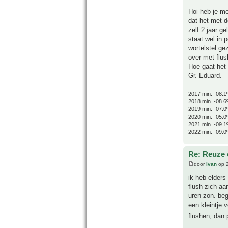
Hoi heb je me
dat het met d
zelf 2 jaar g
staat wel in 
wortelstel ge
over met flus
Hoe gaat het
Gr. Eduard.
2017 min. -08.1
2018 min. -08.6
2019 min. -07.0
2020 min. -05.0
2021 min. -09.1
2022 min. -09.0
Re: Reuze 
door
Ivan
op 2
ik heb elders
flush zich aa
uren zon. beg
een kleintje 
flushen, dan 