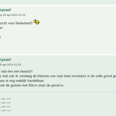
cycas!
p 28 apr 2013 21:33
zicht voor Nederland!!
e!.
B.
cycas!
9 apr 2013 01:33
 wat een een beauty!!
js heb ook ik vandaag de kleinste van mijn twee revoluta's in de volle grond ge
s ie nog redelijk handelbaar.
ook de grotere met 60cm stam de grond in.
C__20/21, -9.1°C
C__21/22, -5.2°C
C__21/22, -6.9°C
C__22/23, -7.1°C