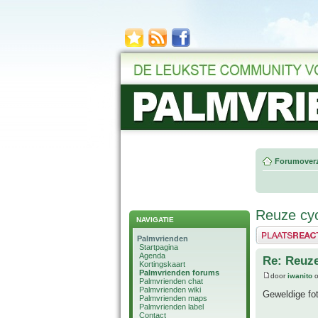
Forumoverz
Reuze cy
NAVIGATIE
Plaats een reactie
Palmvrienden
Startpagina
Agenda
Re: Reuze
Kortingskaart
Palmvrienden forums
door
iwanito
o
Palmvrienden chat
Palmvrienden wiki
Geweldige fot
Palmvrienden maps
Palmvrienden label
Contact