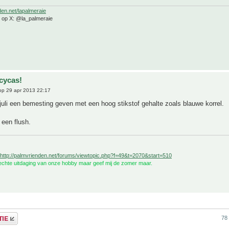
den.net/lapalmeraie
e op X: @la_palmeraie
cycas!
p 29 apr 2013 22:17
uli een bemesting geven met een hoog stikstof gehalte zoals blauwe korrel.
 een flush.
http://palmvrienden.net/forums/viewtopic.php?f=49&t=2070&start=510
 echte uitdaging van onze hobby maar geef mij de zomer maar.
78 