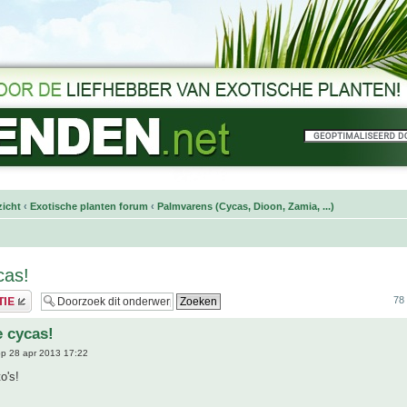
icht
‹
Exotische planten forum
‹
Palmvarens (Cycas, Dioon, Zamia, ...)
cas!
78 
 cycas!
p 28 apr 2013 17:22
o's!