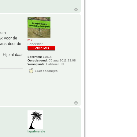
0 cm
ak voor de
Rob
 was door de
Beheerder
 Hij zal daar
Berichten:
11514
Geregistreerd:
05 aug 2011 23:08
Woonplaats:
Halsteren, NL
1149 bedankjes
lapalmeraie