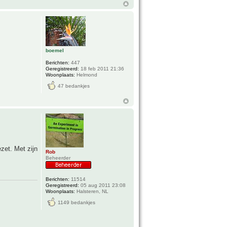
boemel
Berichten:
447
Geregistreerd:
18 feb 2011 21:36
Woonplaats:
Helmond
47 bedankjes
zet. Met zijn
Rob
Beheerder
Berichten:
11514
Geregistreerd:
05 aug 2011 23:08
Woonplaats:
Halsteren, NL
1149 bedankjes