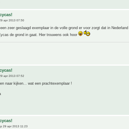
cycas!
9 apr 2013 07:50
een zeer geslaagd exemplaar in de volle grond er voor zorgt dat in Nederland
ycas de grond in gaat. Hier trouwens ook hoor
cycas!
9 apr 2013 07:52
jven naar kijken... wat een prachtexemplaar !
a
cycas!
p 29 apr 2013 11:23