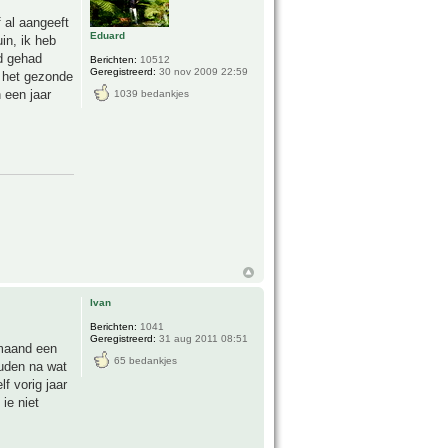
 al aangeeft
Eduard
in, ik heb
ad gehad
Berichten:
10512
Geregistreerd:
30 nov 2009 22:59
el het gezonde
 een jaar
1039 bedankjes
Ivan
Berichten:
1041
Geregistreerd:
31 aug 2011 08:51
 maand een
65 bedankjes
ouden na wat
f vorig jaar
ie niet