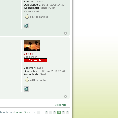
Berichten:
14597
Geregistreerd:
19 jan 2009 14:35
Woonplaats:
Ronse (Oost-
Vlaanderen)
867 bedankjes
p e t e r
Beheerder
Berichten:
5284
Geregistreerd:
18 aug 2009 21:40
Woonplaats:
Geel
448 bedankjes
Volgende
berichten •
Pagina
6
van
8
•
...
1
3
4
5
6
7
8