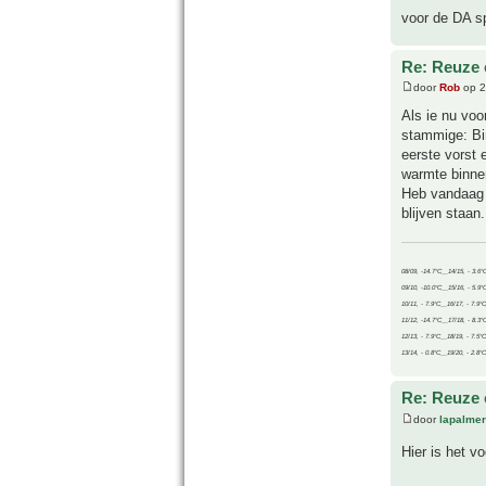
voor de DA sp
Re: Reuze 
door
Rob
op 2
Als ie nu voo
stammige: Bin
eerste vorst 
warmte binne
Heb vandaag d
blijven staan.
08/09, -14.7°C__14/15, - 3.6°
09/10, -10.0°C__15/16, - 5.9°
10/11, - 7.9°C__16/17, - 7.9°
11/12, -14.7°C__17/18, - 8.3°
12/13, - 7.9°C__18/19, - 7.5°C
13/14, - 0.8°C__19/20, - 2.8°C
Re: Reuze 
door
lapalmer
Hier is het 