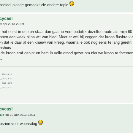
eciaal plaatje gemaakt zie andere topic
cycas!
9 apr 2013 22:09
r het eerst in de zon staat dan gaat ie vermoedelijk dezelfde route als mijn 6
nen een week bijna wit van blad. Moet er wel bij zeggen dat kroon flushte vl
en dat ie daar al een knauw van kreeg, waarna ie ook nog eens te lang gerekt
nshuis.
e kroon eraf genipt en hem in volle grond gezet om nieuwe kroon te forceren.
..
C__20/21, -9.1°C
C__21/22, -5.2°C
C__21/22, -6.9°C
C__22/23, -7.1°C
cycas!
aie
op 29 apr 2013 22:11
voorzien voor woensdag