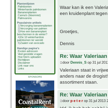
Plantenlijsten
Waar kan ik een Valeria
Palmbomen
Winterharde palmbomen
een kruidenplant tegen
Bananenplanten
Canna's (bloemriet)
Palmvarens
Populairste artikels
1)
Verzorging bananenplanten
2)
Verzorging van palmen
Groetjes,
3)
Hoe een bananenplant
beschermen in de winter?
4)
De 10 winterhardste
palmbomen ter wereld
Dennis
5)
Zaaien van avocado
Handige pagina's
Exoten adressen
Veel gestelde vragen
Re: Waar Valeriaan 
Hoe foto's uploaden
Richtlijnen
door
Dennis_S
op 31 jul 201
Disclaimer
Link naar ons
Links
Valeriaan staat in vrijw
anders naar de drogist!
SPONSORS
assortiment staan.
Re: Waar Valeriaan 
door
p e t e r
op 31 jul 2013 