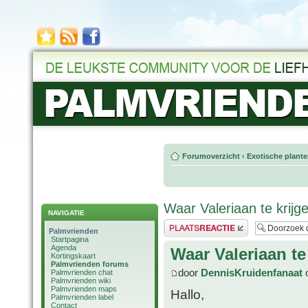
Forumoverzicht
‹
Exotische plant
Waar Valeriaan te krijg
NAVIGATIE
Plaats een reactie
Palmvrienden
Startpagina
Agenda
Waar Valeriaan te
Kortingskaart
Palmvrienden forums
door
DennisKruidenfanaat
o
Palmvrienden chat
Palmvrienden wiki
Palmvrienden maps
Hallo,
Palmvrienden label
Contact