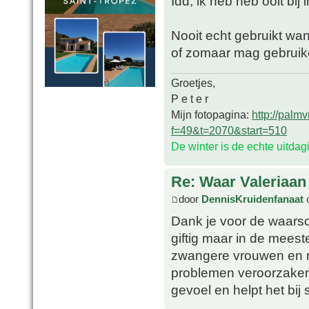
Idd, ik heb heb ooit bij 
Nooit echt gebruikt want
of zomaar mag gebruik
Groetjes,
P e t e r
Mijn fotopagina:
http://palm
f=49&t=2070&start=510
De winter is de echte uitda
Re: Waar Valeriaan 
door
DennisKruidenfanaat
o
Dank je voor de waarsc
giftig maar in de meest
zwangere vrouwen en m
problemen veroorzaken
gevoel en helpt het bij