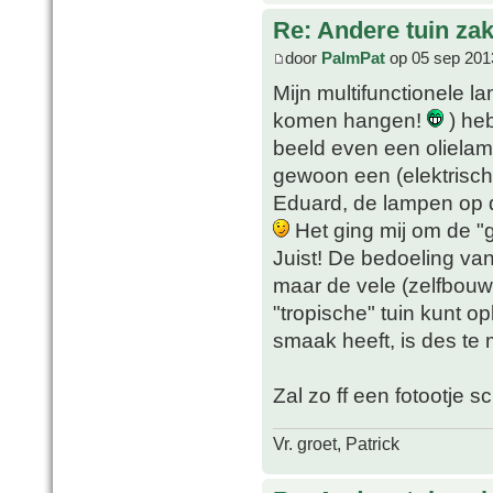
Re: Andere tuin zak
door
PalmPat
op 05 sep 201
Mijn multifunctionele l
komen hangen!
) heb
beeld even een olielam
gewoon een (elektrisc
Eduard, de lampen op de
Het ging mij om de "g
Juist! De bedoeling van 
maar de vele (zelfbouw
"tropische" tuin kunt 
smaak heeft, is des te
Zal zo ff een fotootje s
Vr. groet, Patrick