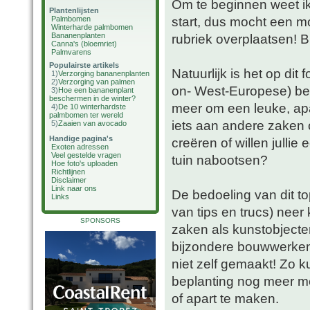
Om te beginnen weet ik 
Plantenlijsten
start, dus mocht een 
Palmbomen
Winterharde palmbomen
Bananenplanten
rubriek overplaatsen! B
Canna's (bloemriet)
Palmvarens
Populairste artikels
Natuurlijk is het op di
1)
Verzorging bananenplanten
2)
Verzorging van palmen
on- West-Europese) bepl
3)
Hoe een bananenplant
beschermen in de winter?
meer om een leuke, apart
4)
De 10 winterhardste
palmbomen ter wereld
iets aan andere zaken 
5)
Zaaien van avocado
Handige pagina's
creëren of willen jullie 
Exoten adressen
Veel gestelde vragen
tuin nabootsen?
Hoe foto's uploaden
Richtlijnen
Disclaimer
Link naar ons
De bedoeling van dit to
Links
van tips en trucs) neer
SPONSORS
zaken als kunstobjecten 
bijzondere bouwwerken (
niet zelf gemaakt! Zo 
beplanting nog meer me
of apart te maken.