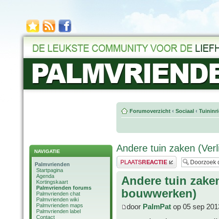
Forumoverzicht
‹
Sociaal
‹
Tuininr
Andere tuin zaken (Verl
NAVIGATIE
Plaats een reactie
Palmvrienden
Startpagina
Agenda
Andere tuin zaken
Kortingskaart
Palmvrienden forums
bouwwerken)
Palmvrienden chat
Palmvrienden wiki
Palmvrienden maps
door
PalmPat
op 05 sep 201
Palmvrienden label
Contact