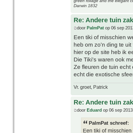
green foliage and the elegant c
Darwin 1832
Re: Andere tuin zak
door
PalmPat
op 06 sep 201
Een tiki of misschien w
heb om zo'n ding te uit
hier op de site heb ik 
Die Tiki's waren ook med
Ze fleuren de tuin ech
echt die exotische sfeer
Vr. groet, Patrick
Re: Andere tuin zak
door
Eduard
op 06 sep 2013
PalmPat schreef:
Een tiki of misschien