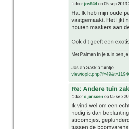
door
jos944
op 05 sep 2013 
Ha. Ik heb mijn oude p
vastgemaakt. Het lijkt 
houten maskers aan d
Ook dit geeft een exoti
Met Palmen in je tuin ben je
Jos en Saskia tuintje
viewtopic.php?f=49&t=1194
Re: Andere tuin zak
door
s.janssen
op 05 sep 20
Ik vind wel om een echt
nodig is dan beplantin
stroompjes, geplunderde
tussen de boomvarens. 