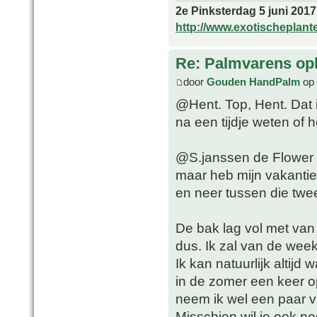
2e Pinksterdag 5 juni 2017
http://www.exotischeplant
Re: Palmvarens op
door
Gouden HandPalm
op 
@Hent. Top, Hent. Dat i
na een tijdje weten of 
@S.janssen de Flower M
maar heb mijn vakantieh
en neer tussen die twe
De bak lag vol met van
dus. Ik zal van de week
Ik kan natuurlijk altijd
in de zomer een keer 
neem ik wel een paar 
Misschien wil je ook no