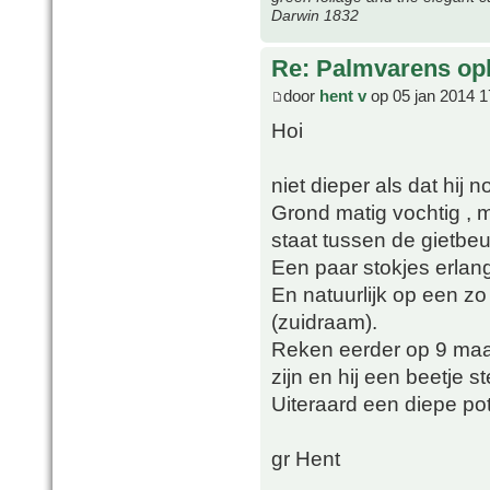
Darwin 1832
Re: Palmvarens op
door
hent v
op 05 jan 2014 1
Hoi
niet dieper als dat hij 
Grond matig vochtig , m
staat tussen de gietbeur
Een paar stokjes erlang
En natuurlijk op een zo
(zuidraam).
Reken eerder op 9 maan
zijn en hij een beetje s
Uiteraard een diepe po
gr Hent