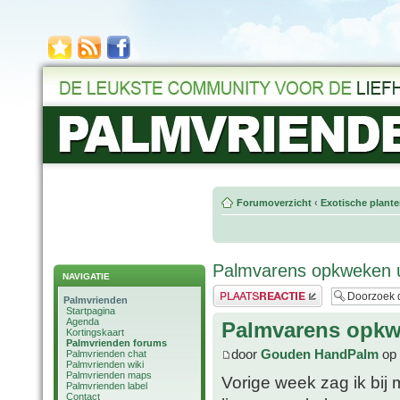
Forumoverzicht
‹
Exotische plant
Palmvarens opkweken u
NAVIGATIE
Plaats een reactie
Palmvrienden
Startpagina
Agenda
Palmvarens opkw
Kortingskaart
Palmvrienden forums
door
Gouden HandPalm
op 
Palmvrienden chat
Palmvrienden wiki
Palmvrienden maps
Vorige week zag ik bij
Palmvrienden label
Contact