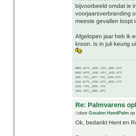
bijvoorbeeld omdat ie i
voorjaarsverbranding of
meeste gevallen loopt 
Afgelopen jaar heb ik 
kroon. Is in juli keuri
08/09, -14.7°C__14/15, - 3.6°C__20/21, -9.1°C
09/10, -10.0°C__15/16, - 5.9°C__21/22, -5.2°C
10/11, - 7.9°C__16/17, - 7.9°C__21/22, -6.9°C
11/12, -14.7°C__17/18, - 8.3°C__22/23, -7.1°C
12/13, - 7.9°C__18/19, - 7.5°C
13/14, - 0.8°C__19/20, - 2.8°C
Re: Palmvarens op
door
Gouden HandPalm
op 
Ok, bedankt Hent en R