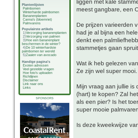
liggen met kale stamme
Plantenlijsten
meest gangbare, een C
Palmbomen
Winterharde palmbomen
Bananenplanten
Canna's (bloemriet)
Palmvarens
De prijzen varieerden va
Populairste artikels
had je al bijna een hele
1)
Verzorging bananenplanten
2)
Verzorging van palmen
denkt een palmliefhebb
3)
Hoe een bananenplant
beschermen in de winter?
stammetjes gaan spruite
4)
De 10 winterhardste
palmbomen ter wereld
5)
Zaaien van avocado
Handige pagina's
Wat ik heb gelezen van
Exoten adressen
Veel gestelde vragen
Ze zijn wel super mooi. 
Hoe foto's uploaden
Richtlijnen
Disclaimer
Link naar ons
Mijn vraag aan jullie i
Links
(hart) te kopen? Zal he
SPONSORS
als een pier? Is het toe
super mooie palmvaren u
Is deze kweekwijze v