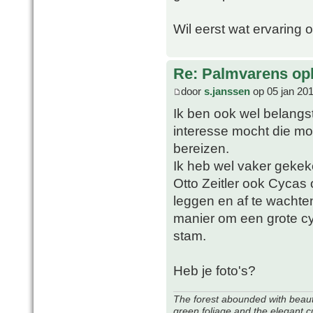
Wil eerst wat ervaring 
Re: Palmvarens op
door
s.janssen
op 05 jan 20
Ik ben ook wel belangst
interesse mocht die mog
bereizen.
Ik heb wel vaker gekek
Otto Zeitler ook Cycas
leggen en af te wachten
manier om een grote c
stam.
Heb je foto's?
The forest abounded with beauti
green foliage and the elegant c