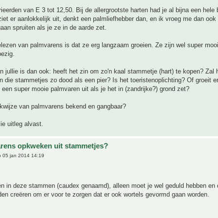
rieerden van E 3 tot 12,50. Bij de allergrootste harten had je al bijna een hele
iet er aanlokkelijk uit, denkt een palmliefhebber dan, en ik vroeg me dan ook 
an spruiten als je ze in de aarde zet.
lezen van palmvarens is dat ze erg langzaam groeien. Ze zijn wel super mooi. 
ezig.
n jullie is dan ook: heeft het zin om zo'n kaal stammetje (hart) te kopen? Zal
ijn die stammetjes zo dood als een pier? Is het toeristenoplichting? Of groeit e
 een super mooie palmvaren uit als je het in (zandrijke?) grond zet?
kwijze van palmvarens bekend en gangbaar?
ie uitleg alvast.
rens opkweken uit stammetjes?
 05 jan 2014 14:19
even in deze stammen (caudex genaamd), alleen moet je wel geduld hebben en
en creëren om er voor te zorgen dat er ook wortels gevormd gaan worden.