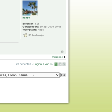
hent v
Berichten:
618
Geregistreerd:
30 apr 2009 20:08
Woonplaats:
Haps
33 bedankjes
Volgende
23 berichten •
Pagina
1
van
3
•
1
2
3