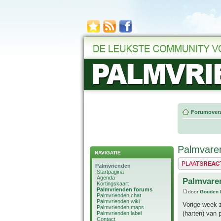
Forumoverz
Palmvare
NAVIGATIE
Plaats een reactie
Palmvrienden
Startpagina
Agenda
Palmvare
Kortingskaart
Palmvrienden forums
door
Gouden 
Palmvrienden chat
Palmvrienden wiki
Vorige week 
Palmvrienden maps
(harten) van
Palmvrienden label
Contact