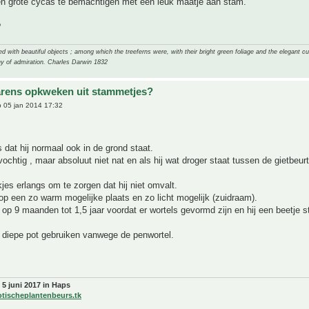
n grote cycas te bemachtigen met een leuk maatje aan stam.
?
 with beautiful objects ; among which the treeferns were, with their bright green foliage and the elegant cur
y of admiration. Charles Darwin 1832
rens opkweken uit stammetjes?
 05 jan 2014 17:32
s dat hij normaal ook in de grond staat.
ochtig , maar absoluut niet nat en als hij wat droger staat tussen de gietbeurt
jes erlangs om te zorgen dat hij niet omvalt.
 op een zo warm mogelijke plaats en zo licht mogelijk (zuidraam).
op 9 maanden tot 1,5 jaar voordat er wortels gevormd zijn en hij een beetje s
 diepe pot gebruiken vanwege de penwortel.
 5 juni 2017 in Haps
otischeplantenbeurs.tk