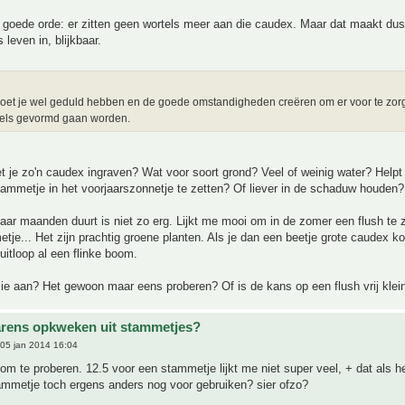
goede orde: er zitten geen wortels meer aan die caudex. Maar dat maakt dus 
 leven in, blijkbaar.
oet je wel geduld hebben en de goede omstandigheden creëren om er voor te zorg
tels gevormd gaan worden.
 je zo'n caudex ingraven? Wat voor soort grond? Veel of weinig water? Helpt
ammetje in het voorjaarszonnetje te zetten? Of liever in de schaduw houden?
aar maanden duurt is niet zo erg. Lijkt me mooi om in de zomer een flush te
etje... Het zijn prachtig groene planten. Als je dan een beetje grote caudex k
 uitloop al een flinke boom.
lie aan? Het gewoon maar eens proberen? Of is de kans op een flush vrij klei
rens opkweken uit stammetjes?
05 jan 2014 16:04
 om te proberen. 12.5 voor een stammetje lijkt me niet super veel, + dat als h
ammetje toch ergens anders nog voor gebruiken? sier ofzo?