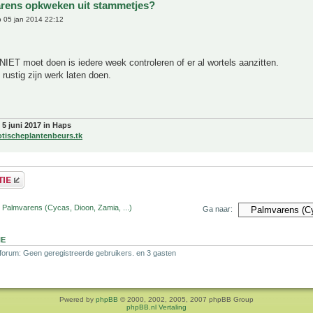
rens opkweken uit stammetjes?
 05 jan 2014 22:12
 NIET moet doen is iedere week controleren of er al wortels aanzitten.
rustig zijn werk laten doen.
 5 juni 2017 in Haps
otischeplantenbeurs.tk
 Palmvarens (Cycas, Dioon, Zamia, ...)
Ga naar:
NE
 forum: Geen geregistreerde gebruikers. en 3 gasten
Pwered by
phpBB
© 2000, 2002, 2005, 2007 phpBB Group
phpBB.nl Vertaling