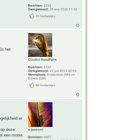
Berichten:
1031
Geregistreerd:
28 sep 2011 17:32
70 bedankjes
ls het
Gouden HandPalm
Berichten:
1533
Geregistreerd:
13 jun 2013 10:04
Woonplaats:
Amsterdam (NH) en
Ermelo (Gld)
88 bedankjes
gelijkheid er
 op deze
s.janssen
wel een mooie
Berichten:
4407