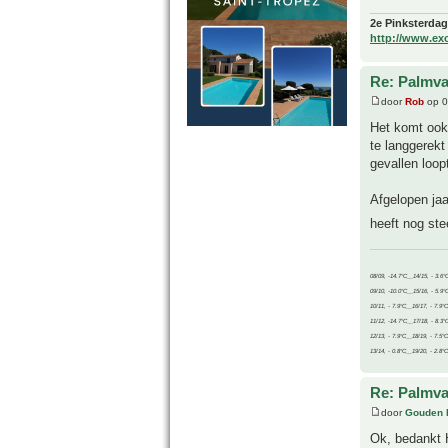
2e Pinksterdag
http://www.ex
Re: Palmva
door
Rob
op 0
Het komt ook 
te langgerekt
gevallen loop
Afgelopen jaa
heeft nog st
08/09, -14.7°C__14/15, - 3.6°
09/10, -10.0°C__15/16, - 5.9°
10/11, - 7.9°C__16/17, - 7.9°
11/12, -14.7°C__17/18, - 8.3°
12/13, - 7.9°C__18/19, - 7.5°C
13/14, - 0.8°C__19/20, - 2.8°C
Re: Palmva
door
Gouden 
Ok, bedankt 