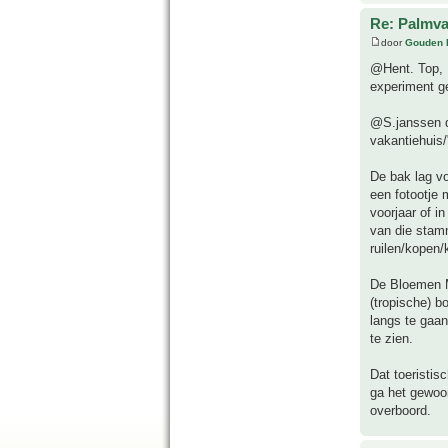
Re: Palmva
door
Gouden 
@Hent. Top, H
experiment g
@S.janssen d
vakantiehuis/
De bak lag vo
een fotootje 
voorjaar of 
van die stam
ruilen/kopen/
De Bloemen MA
(tropische) 
langs te gaan
te zien.
Dat toeristi
ga het gewoon
overboord.