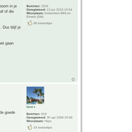
 boom in je
Berichten:
1533
Geregistreerd:
13 jun 2013 10:04
af of die
Woonplaats:
Amsterdam (NH) en
Ermelo (Gld)
88 bedankjes
Dus blijf je
 het gaan
r
hent v
 de goede
Berichten:
618
Geregistreerd:
30 apr 2009 20:08
Woonplaats:
Haps
33 bedankjes