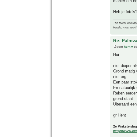
manier om ee
Heb je foto's
The forest abounded
fronds, most worth
Re: Palmva
door
hent v
op
Hoi
niet dieper al
Grond matig v
niet erg.
Een paar stok
En natuurlijk
Reken eerder 
grond staat.
Uiteraard een
gr Hent
2e Pinksterdag
http://www.ex