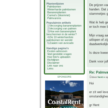
Plantenlijsten
De prijzen va
Palmbomen
handen. Dat z
Winterharde palmbomen
Bananenplanten
stammetjes ga
Canna's (bloemriet)
Palmvarens
Wat ik heb ge
Populairste artikels
1)
Verzorging bananenplanten
er toch mee b
2)
Verzorging van palmen
3)
Hoe een bananenplant
beschermen in de winter?
Mijn vraag aa
4)
De 10 winterhardste
uitlopen of z
palmbomen ter wereld
5)
Zaaien van avocado
daadwerkelijk
Handige pagina's
Exoten adressen
Is deze kwee
Veel gestelde vragen
Hoe foto's uploaden
Richtlijnen
Dank voor jull
Disclaimer
Link naar ons
Links
Re: Palmva
SPONSORS
door
hent v
op
Hoi
er zit wel l
omstandighed
gr Hent