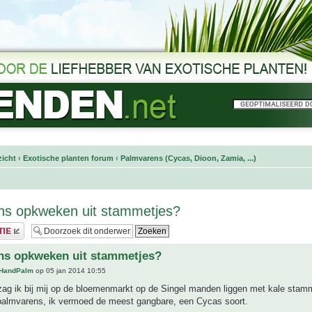
icht
‹
Exotische planten forum
‹
Palmvarens (Cycas, Dioon, Zamia, ...)
ns opkweken uit stammetjes?
ns opkweken uit stammetjes?
HandPalm
op 05 jan 2014 10:55
zag ik bij mij op de bloemenmarkt op de Singel manden liggen met kale stam
 palmvarens, ik vermoed de meest gangbare, een Cycas soort.