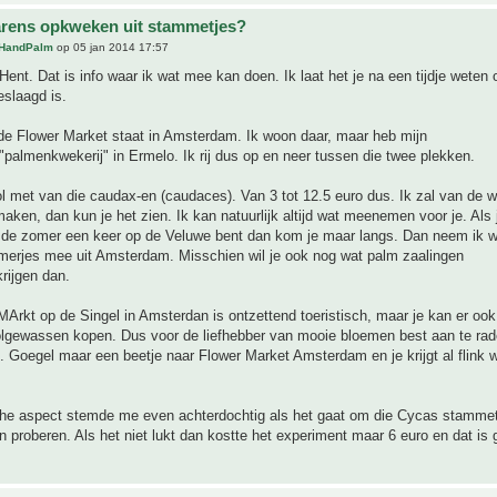
rens opkweken uit stammetjes?
HandPalm
op 05 jan 2014 17:57
ent. Dat is info waar ik wat mee kan doen. Ik laat het je na een tijdje weten 
eslaagd is.
e Flower Market staat in Amsterdam. Ik woon daar, maar heb mijn
"palmenkwekerij" in Ermelo. Ik rij dus op en neer tussen die twee plekken.
l met van die caudax-en (caudaces). Van 3 tot 12.5 euro dus. Ik zal van de 
maken, dan kun je het zien. Ik kan natuurlijk altijd wat meenemen voor je. Als 
in de zomer een keer op de Veluwe bent dan kom je maar langs. Dan neem ik w
merjes mee uit Amsterdam. Misschien wil je ook nog wat palm zaalingen
krijgen dan.
rkt op de Singel in Amsterdan is ontzettend toeristisch, maar je kan er ook
bolgewassen kopen. Dus voor de liefhebber van mooie bloemen best aan te ra
. Goegel maar een beetje naar Flower Market Amsterdam en je krijgt al flink w
sche aspect stemde me even achterdochtig als het gaat om die Cycas stammet
 proberen. Als het niet lukt dan kostte het experiment maar 6 euro en dat is