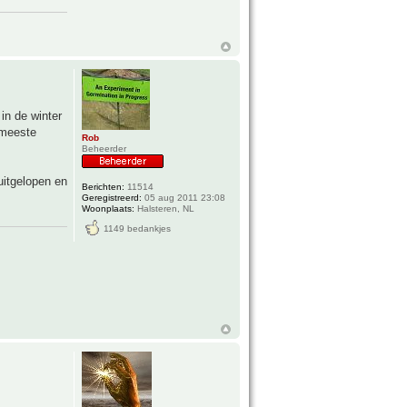
in de winter
 meeste
Rob
Beheerder
 uitgelopen en
Berichten:
11514
Geregistreerd:
05 aug 2011 23:08
Woonplaats:
Halsteren, NL
1149 bedankjes