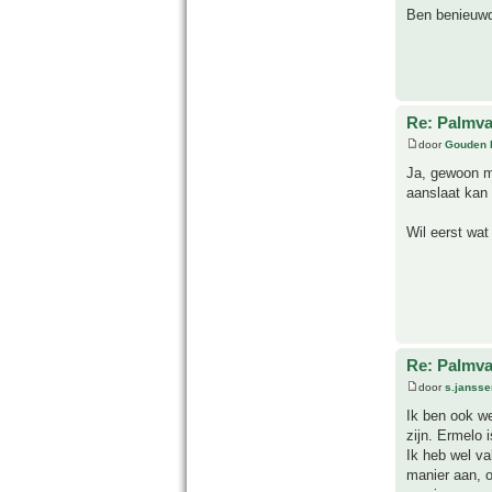
Ben benieuw
Re: Palmva
door
Gouden 
Ja, gewoon m
aanslaat kan 
Wil eerst wat
Re: Palmva
door
s.jansse
Ik ben ook we
zijn. Ermelo 
Ik heb wel va
manier aan, o