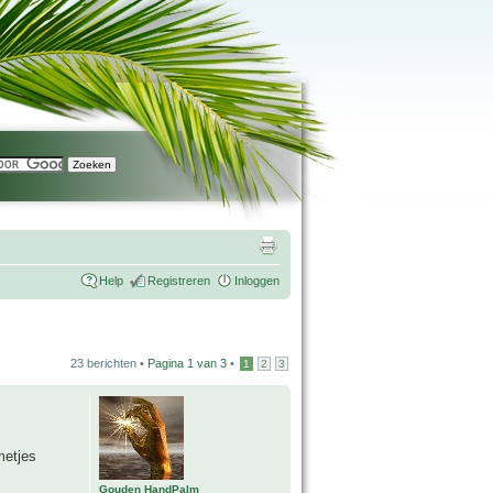
Help
Registreren
Inloggen
23 berichten •
Pagina
1
van
3
•
1
2
3
metjes
Gouden HandPalm