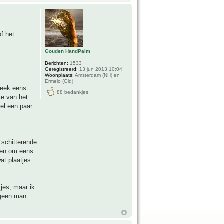
of het
Gouden HandPalm
Berichten:
1533
Geregistreerd:
13 jun 2013 10:04
Woonplaats:
Amsterdam (NH) en
Ermelo (Gld)
week eens
88 bedankjes
je van het
el een paar
 schitterende
den om eens
at plaatjes
jes, maar ik
 geen man