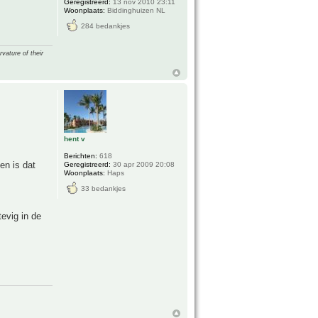
Geregistreerd:
13 nov 2010 23:11
Woonplaats:
Biddinghuizen NL
284 bedankjes
vature of their
hent v
Berichten:
618
en is dat
Geregistreerd:
30 apr 2009 20:08
Woonplaats:
Haps
33 bedankjes
tevig in de