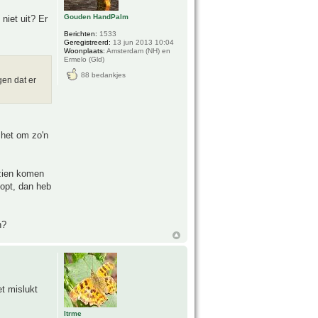
Gouden HandPalm
niet uit? Er
Berichten:
1533
Geregistreerd:
13 jun 2013 10:04
Woonplaats:
Amsterdam (NH) en
Ermelo (Gld)
88 bedankjes
en dat er
 het om zo'n
 zien komen
oopt, dan heb
n?
et mislukt
Itrme