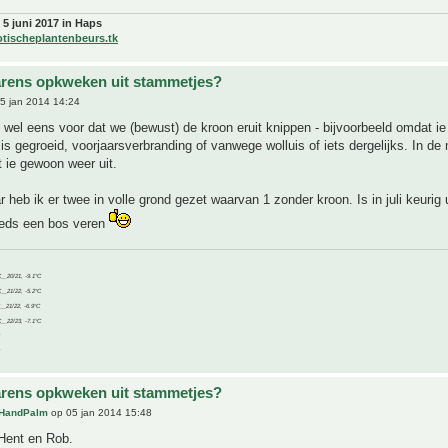
 5 juni 2017 in Haps
otischeplantenbeurs.tk
rens opkweken uit stammetjes?
5 jan 2014 14:24
wel eens voor dat we (bewust) de kroon eruit knippen - bijvoorbeeld omdat ie 
 is gegroeid, voorjaarsverbranding of vanwege wolluis of iets dergelijks. In de
t ie gewoon weer uit.
r heb ik er twee in volle grond gezet waarvan 1 zonder kroon. Is in juli keurig
eeds een bos veren
C__20/21, -9.1°C
C__21/22, -5.2°C
C__21/22, -6.9°C
C__22/23, -7.1°C
rens opkweken uit stammetjes?
HandPalm
op 05 jan 2014 15:48
Hent en Rob.