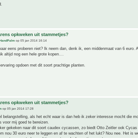
d.
rens opkweken uit stammetjes?
HandPalm
op 05 jan 2014 16:14
aar eens proberen niet? Ik neem dan, denk ik, een middenmaat van 6 euro. A
ik altijd nog een hele grote kopen....
 ervaring opdoen met dit soort prachtige planten.
rens opkweken uit stammetjes?
n
op 05 jan 2014 17:28
l belangstelling, als het echt waar is dan heb ik zeker interesse mocht die mo
is voor mij goed te bereizen.
ker gekeken naar dit soort caudex cycassen, zo biedt Otto Zeitler ook Cycas
m nou 30 euro neer te leggen en af te wachten of het lukt? Nou nee. Het is 