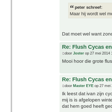
peter schreef:
Maar hij wordt wel mo
Dat moet wel want zonde
Re: Flush Cycas e
door
Joster
op 27 mei 2014 
Mooi hoor die grote flu
Re: Flush Cycas e
door
Master EYE
op 27 mei 
Ik leest dat ivan zijn c
mij is is afgelopen win
dat hem goed heeft g