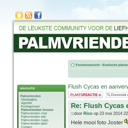
Forumoverzicht
‹
Exotische plant
Flush Cycas en aanver
NAVIGATIE
Plaats een reactie
Palmvrienden
Startpagina
Agenda
Re: Flush Cycas 
Kortingskaart
Palmvrienden forums
door
Rico
op 23 mei 2014 22
Palmvrienden chat
Palmvrienden wiki
Palmvrienden maps
Hele mooi foto Joster
Palmvrienden label
Contact