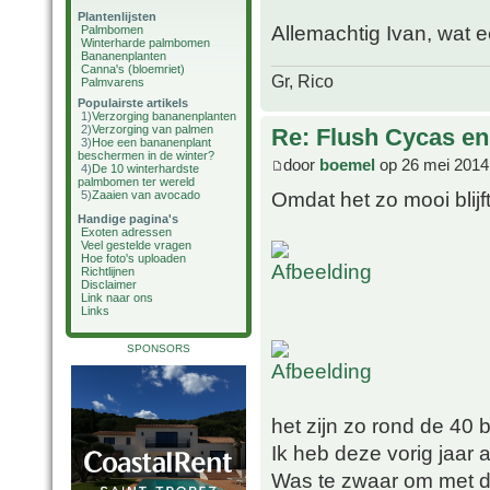
Plantenlijsten
Allemachtig Ivan, wat
Palmbomen
Winterharde palmbomen
Bananenplanten
Canna's (bloemriet)
Gr, Rico
Palmvarens
Populairste artikels
1)
Verzorging bananenplanten
2)
Verzorging van palmen
Re: Flush Cycas e
3)
Hoe een bananenplant
beschermen in de winter?
door
boemel
op 26 mei 2014
4)
De 10 winterhardste
palmbomen ter wereld
Omdat het zo mooi blijf
5)
Zaaien van avocado
Handige pagina's
Exoten adressen
Veel gestelde vragen
Hoe foto's uploaden
Richtlijnen
Disclaimer
Link naar ons
Links
SPONSORS
het zijn zo rond de 40 
Ik heb deze vorig jaar 
Was te zwaar om met de