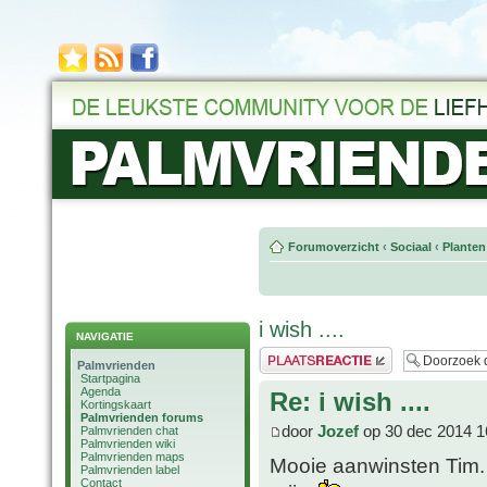
Forumoverzicht
‹
Sociaal
‹
Planten
i wish ....
NAVIGATIE
Plaats een reactie
Palmvrienden
Startpagina
Agenda
Re: i wish ....
Kortingskaart
Palmvrienden forums
door
Jozef
op 30 dec 2014 1
Palmvrienden chat
Palmvrienden wiki
Palmvrienden maps
Mooie aanwinsten Tim. 
Palmvrienden label
Contact