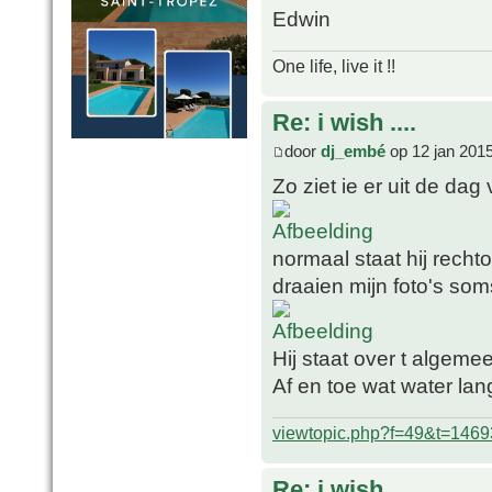
Edwin
One life, live it !!
Re: i wish ....
door
dj_embé
op 12 jan 201
Zo ziet ie er uit de dag
normaal staat hij rech
draaien mijn foto's som
Hij staat over t algeme
Af en toe wat water lan
viewtopic.php?f=49&t=1469
Re: i wish ....