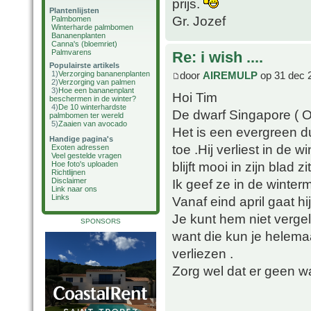
prijs.
Plantenlijsten
Gr. Jozef
Palmbomen
Winterharde palmbomen
Bananenplanten
Canna's (bloemriet)
Palmvarens
Re: i wish ....
Populairste artikels
door
AIREMULP
op 31 dec 
1)
Verzorging bananenplanten
2)
Verzorging van palmen
3)
Hoe een bananenplant
Hoi Tim
beschermen in de winter?
4)
De 10 winterhardste
De dwarf Singapore ( Ob
palmbomen ter wereld
5)
Zaaien van avocado
Het is een evergreen d
Handige pagina's
toe .Hij verliest in de
Exoten adressen
Veel gestelde vragen
blijft mooi in zijn blad zi
Hoe foto's uploaden
Richtlijnen
Ik geef ze in de winte
Disclaimer
Link naar ons
Links
Vanaf eind april gaat hi
Je kunt hem niet vergel
SPONSORS
want die kun je helemaa
verliezen .
Zorg wel dat er geen wat