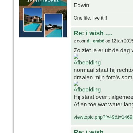
Edwin
One life, live it !!
Re: i wish ....
door
dj_embé
op 12 jan 201
Zo ziet ie er uit de dag
normaal staat hij rech
draaien mijn foto's som
Hij staat over t algeme
Af en toe wat water lan
viewtopic.php?f=49&t=1469
Re: i wish ....