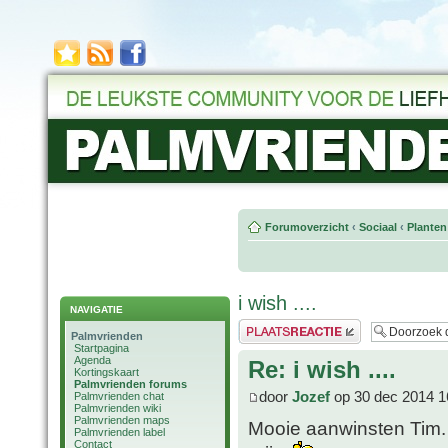
Forumoverzicht
‹
Sociaal
‹
Planten
i wish ....
NAVIGATIE
Plaats een reactie
Palmvrienden
Startpagina
Agenda
Re: i wish ....
Kortingskaart
Palmvrienden forums
door
Jozef
op 30 dec 2014 1
Palmvrienden chat
Palmvrienden wiki
Palmvrienden maps
Mooie aanwinsten Tim. 
Palmvrienden label
Contact