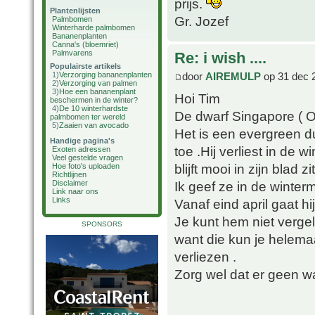
prijs.
Plantenlijsten
Gr. Jozef
Palmbomen
Winterharde palmbomen
Bananenplanten
Canna's (bloemriet)
Palmvarens
Re: i wish ....
Populairste artikels
door
AIREMULP
op 31 dec 
1)
Verzorging bananenplanten
2)
Verzorging van palmen
3)
Hoe een bananenplant
Hoi Tim
beschermen in de winter?
4)
De 10 winterhardste
De dwarf Singapore ( Ob
palmbomen ter wereld
5)
Zaaien van avocado
Het is een evergreen d
Handige pagina's
toe .Hij verliest in de
Exoten adressen
Veel gestelde vragen
blijft mooi in zijn blad zi
Hoe foto's uploaden
Richtlijnen
Ik geef ze in de winte
Disclaimer
Link naar ons
Links
Vanaf eind april gaat hi
Je kunt hem niet vergel
SPONSORS
want die kun je helemaa
verliezen .
Zorg wel dat er geen wat