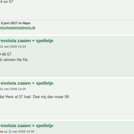
14 en 57
 5 juni 2017 in Haps
otischeplantenbeurs.tk
evoluta zaaien + spelletje
11 mei 2009 13:24
9-46-57
 ik winnen Ha Ha
evoluta zaaien + spelletje
11 mei 2009 13:25
dat Hent al 57 had. Doe mij dan maar 58
evoluta zaaien + spelletje
he
op 11 mei 2009 14:30