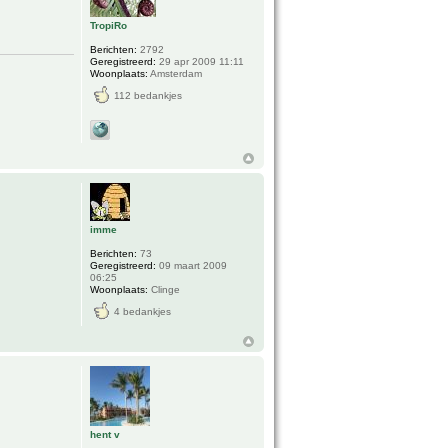
TropiRo
Berichten:
2792
Geregistreerd:
29 apr 2009 11:11
Woonplaats:
Amsterdam
112 bedankjes
imme
Berichten:
73
Geregistreerd:
09 maart 2009
06:25
Woonplaats:
Clinge
4 bedankjes
hent v