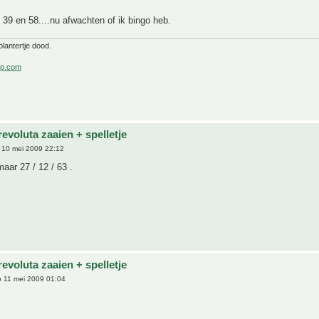
, 39 en 58....nu afwachten of ik bingo heb.
lantertje dood.
p.com
evoluta zaaien + spelletje
10 mei 2009 22:12
maar 27 / 12 / 63 .
evoluta zaaien + spelletje
 11 mei 2009 01:04