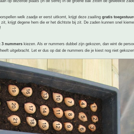
aan op dezelfde plaats (in de serre) In de groene bak zitten de geweekte zad
orspellen welk zaadje er eerst uitkomt, krijgt deze zaailing
gratis toegestuur
zit, krijgt degene hem die er het dichtste bij zit. De zaden kunnen snel kie
!
g
3 nummers
kiezen. Als er nummers dubbel zijn gekozen, dan wint de persoo
 heeft uitgebracht. Let er dus op dat de nummers die je kiest nog niet gekozen