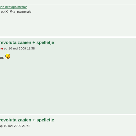
den.net/lapalmeraie
e op X: @la_palmeraie
evoluta zaaien + spelletje
he
op 10 mei 2009 11:58
erd
evoluta zaaien + spelletje
p 10 mei 2009 21:58