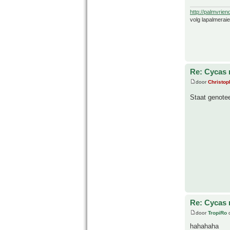
http://palmvrien
volg lapalmerai
Re: Cycas r
door
Christop
Staat genote
Re: Cycas r
door
TropiRo
o
hahahaha