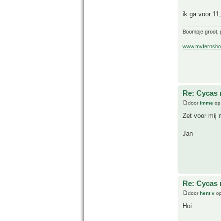
ik ga voor 11
Boompje groot, p
www.myfernsho
Re: Cycas r
door
imme
op 
Zet voor mij 
Jan
Re: Cycas r
door
hent v
op
Hoi