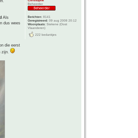
Christophe
en.
Beheerder
Berichten:
8141
d
Als
Geregistreerd:
09 aug 2008 20:12
men dus wees
Woonplaats:
Stekene (Oost
Vlaanderen)
222 bedankjes
n die eerst
 zijn.