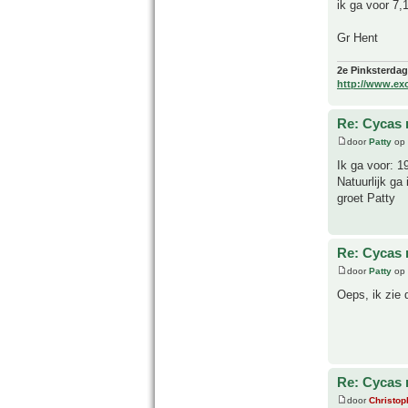
ik ga voor 7,
Gr Hent
2e Pinksterdag
http://www.ex
Re: Cycas r
door
Patty
op 
Ik ga voor: 1
Natuurlijk ga
groet Patty
Re: Cycas r
door
Patty
op 
Oeps, ik zie 
Re: Cycas r
door
Christop