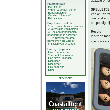
gezaaid en st
Plantenlijsten
Palmbomen
SPELLETJE
Winterharde palmbomen
Bananenplanten
Wie er kan vo
Canna's (bloemriet)
niemand erop 
Palmvarens
er spoedig bij
Populairste artikels
1)
Verzorging bananenplanten
2)
Verzorging van palmen
Regels
3)
Hoe een bananenplant
beschermen in de winter?
Iedereen ma
4)
De 10 winterhardste
palmbomen ter wereld
zijn voorkeur
5)
Zaaien van avocado
Handige pagina's
Exoten adressen
Veel gestelde vragen
Hoe foto's uploaden
Richtlijnen
Disclaimer
Link naar ons
Links
SPONSORS