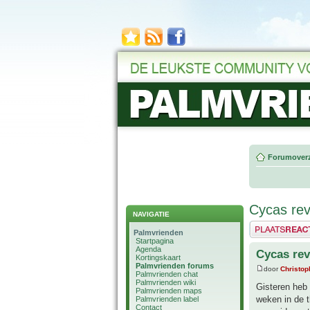
Forumoverz
Cycas rev
NAVIGATIE
Plaats een reactie
Palmvrienden
Startpagina
Agenda
Cycas rev
Kortingskaart
Palmvrienden forums
door
Christop
Palmvrienden chat
Palmvrienden wiki
Gisteren heb 
Palmvrienden maps
weken in de 
Palmvrienden label
Contact