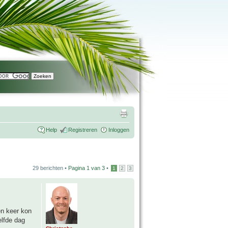
Help
Registreren
Inloggen
29 berichten •
Pagina
1
van
3
•
1
2
3
én keer kon
elfde dag