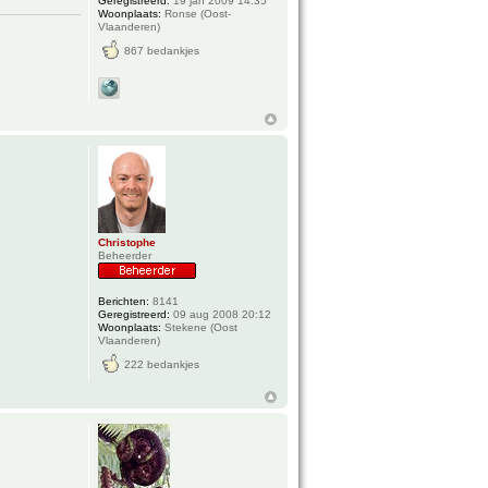
Geregistreerd:
19 jan 2009 14:35
Woonplaats:
Ronse (Oost-
Vlaanderen)
867 bedankjes
Christophe
Beheerder
Berichten:
8141
Geregistreerd:
09 aug 2008 20:12
Woonplaats:
Stekene (Oost
Vlaanderen)
222 bedankjes