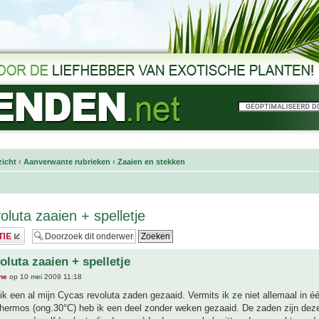
icht
‹
Aanverwante rubrieken
‹
Zaaien en stekken
oluta zaaien + spelletje
oluta zaaien + spelletje
he
op 10 mei 2009 11:18
ik een al mijn Cycas revoluta zaden gezaaid. Vermits ik ze niet allemaal in é
thermos (ong.30°C) heb ik een deel zonder weken gezaaid. De zaden zijn dez