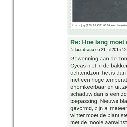
image.jpg (158.79 KiB) 6646 keer bekek
Re: Hoe lang moet 
door
draco
op 21 jul 2015 12
Gewenning aan de zon 
Cycas niet in de bakke
ochtendzon, het is dan 
met een hoge temperatuu
onomkeerbaar en uit zi
schaduw dan is een zo
toepassing. Nieuwe bla
gevormd, zijn al metee
winter moet de plant s
met de mooie aanwinst