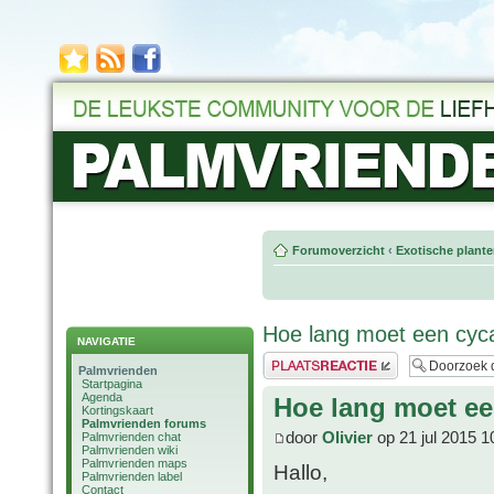
Forumoverzicht
‹
Exotische plant
Hoe lang moet een cyca
NAVIGATIE
Plaats een reactie
Palmvrienden
Startpagina
Agenda
Hoe lang moet ee
Kortingskaart
Palmvrienden forums
door
Olivier
op 21 jul 2015 1
Palmvrienden chat
Palmvrienden wiki
Palmvrienden maps
Hallo,
Palmvrienden label
Contact