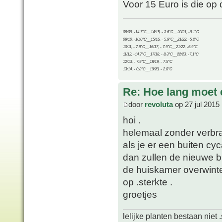
Voor 15 Euro is die op 
08/09, -14.7°C__14/15, - 3.6°C__20/21, -9.1°C
09/10, -10.0°C__15/16, - 5.9°C__21/22, -5.2°C
10/11, - 7.9°C__16/17, - 7.9°C__21/22, -6.9°C
11/12, -14.7°C__17/18, - 8.3°C__22/23, -7.1°C
12/13, - 7.9°C__18/19, - 7.5°C
13/14, - 0.8°C__19/20, - 2.8°C
Re: Hoe lang moet 
door
revoluta
op 27 jul 2015
hoi .
helemaal zonder verbran
als je er een buiten cy
dan zullen de nieuwe b
de huiskamer overwinter
op .sterkte .
groetjes
lelijke planten bestaan niet 