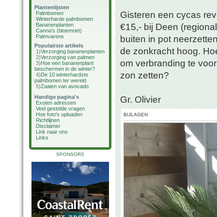
Plantenlijsten
Gisteren een cycas rev
Palmbomen
Winterharde palmbomen
€15,- bij Deen (regiona
Bananenplanten
Canna's (bloemriet)
Palmvarens
buiten in pot neerzett
Populairste artikels
de zonkracht hoog. Hoe
1)
Verzorging bananenplanten
2)
Verzorging van palmen
om verbranding te voor
3)
Hoe een bananenplant
beschermen in de winter?
zon zetten?
4)
De 10 winterhardste
palmbomen ter wereld
5)
Zaaien van avocado
Handige pagina's
Gr. Olivier
Exoten adressen
Veel gestelde vragen
Hoe foto's uploaden
BIJLAGEN
Richtlijnen
Disclaimer
Link naar ons
Links
SPONSORS