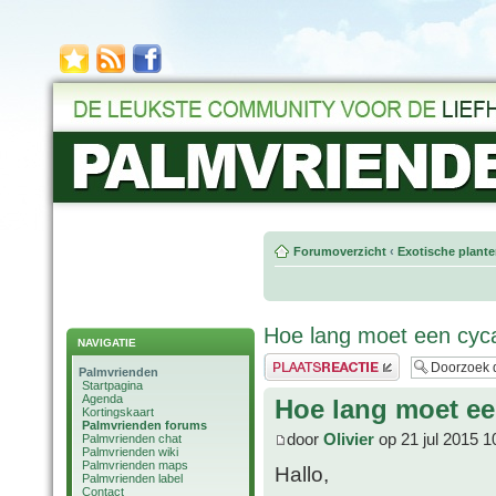
Forumoverzicht
‹
Exotische plant
Hoe lang moet een cyca
NAVIGATIE
Plaats een reactie
Palmvrienden
Startpagina
Agenda
Hoe lang moet ee
Kortingskaart
Palmvrienden forums
door
Olivier
op 21 jul 2015 1
Palmvrienden chat
Palmvrienden wiki
Palmvrienden maps
Hallo,
Palmvrienden label
Contact