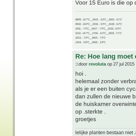
Voor 15 Euro is die op 
08/09, -14.7°C__14/15, - 3.6°C__20/21, -9.1°C
09/10, -10.0°C__15/16, - 5.9°C__21/22, -5.2°C
10/11, - 7.9°C__16/17, - 7.9°C__21/22, -6.9°C
11/12, -14.7°C__17/18, - 8.3°C__22/23, -7.1°C
12/13, - 7.9°C__18/19, - 7.5°C
13/14, - 0.8°C__19/20, - 2.8°C
Re: Hoe lang moet 
door
revoluta
op 27 jul 2015
hoi .
helemaal zonder verbran
als je er een buiten cy
dan zullen de nieuwe b
de huiskamer overwinter
op .sterkte .
groetjes
lelijke planten bestaan niet 