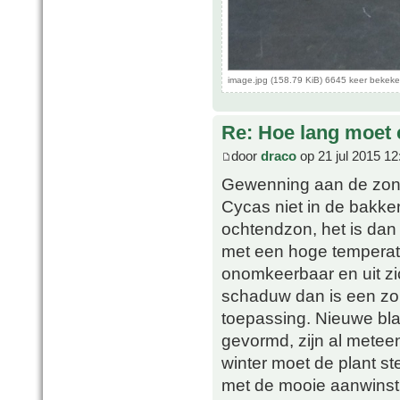
image.jpg (158.79 KiB) 6645 keer bekek
Re: Hoe lang moet 
door
draco
op 21 jul 2015 12
Gewenning aan de zon 
Cycas niet in de bakke
ochtendzon, het is dan 
met een hoge temperatuu
onomkeerbaar en uit zi
schaduw dan is een zo
toepassing. Nieuwe bla
gevormd, zijn al metee
winter moet de plant s
met de mooie aanwinst