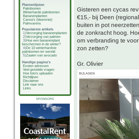
Plantenlijsten
Gisteren een cycas rev
Palmbomen
Winterharde palmbomen
€15,- bij Deen (regiona
Bananenplanten
Canna's (bloemriet)
Palmvarens
buiten in pot neerzett
Populairste artikels
de zonkracht hoog. Hoe
1)
Verzorging bananenplanten
2)
Verzorging van palmen
om verbranding te voor
3)
Hoe een bananenplant
beschermen in de winter?
zon zetten?
4)
De 10 winterhardste
palmbomen ter wereld
5)
Zaaien van avocado
Handige pagina's
Gr. Olivier
Exoten adressen
Veel gestelde vragen
Hoe foto's uploaden
BIJLAGEN
Richtlijnen
Disclaimer
Link naar ons
Links
SPONSORS