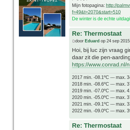
Mijn fotopagina:
http://palm
f=49&t=2070&start=510
De winter is de echte uitda
Re: Thermostaat
door
Eduard
op 24 sep 2015
Hoi, bij luc zijn vraag
daar zit die pen-aardin
https://www.conrad.nl/nl
2017 min. -08.1ºC --- max. 
2018 min. -08.6ºC --- max. 
2019 min. -07.0ºC --- max. 
2020 min. -05.0ºC --- max. 
2021 min. -09.1ºC --- max. 
2022 min. -09.0ºC --- max. 
Re: Thermostaat