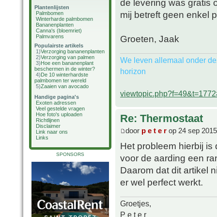
de levering was gratis 
Plantenlijsten
mij betreft geen enkel 
Palmbomen
Winterharde palmbomen
Bananenplanten
Canna's (bloemriet)
Palmvarens
Groeten, Jaak
Populairste artikels
1)
Verzorging bananenplanten
2)
Verzorging van palmen
We leven allemaal onder de
3)
Hoe een bananenplant
beschermen in de winter?
horizon
4)
De 10 winterhardste
palmbomen ter wereld
5)
Zaaien van avocado
viewtopic.php?f=49&t=177
Handige pagina's
Exoten adressen
Veel gestelde vragen
Hoe foto's uploaden
Re: Thermostaat
Richtlijnen
Disclaimer
door
p e t e r
op 24 sep 2015
Link naar ons
Links
Het probleem hierbij i
SPONSORS
voor de aarding een ra
Daarom dat dit artikel 
er wel perfect werkt.
Groetjes,
P e t e r