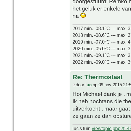
doorgestuurd! Remko h
het geluk er enkele van
na
2017 min. -08.1ºC --- max. 
2018 min. -08.6ºC --- max. 
2019 min. -07.0ºC --- max. 
2020 min. -05.0ºC --- max. 
2021 min. -09.1ºC --- max. 
2022 min. -09.0ºC --- max. 
Re: Thermostaat
door
luc
op 09 nov 2015 21:
Hoi Michael dank je , 
Ik heb nochtans die th
uitverkocht , maar gaa
ze gaan ze dan opstu
luc's tuin
viewtopic.php?f=