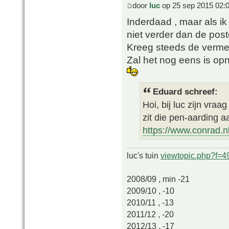
door
luc
op 25 sep 2015 02:
Inderdaad , maar als i
niet verder dan de pos
Kreeg steeds de vermel
Zal het nog eens is op
Eduard schreef:
Hoi, bij luc zijn vra
zit die pen-aarding a
https://www.conrad.nl
luc's tuin
viewtopic.php?f=
2008/09 , min -21
2009/10 , -10
2010/11 , -13
2011/12 , -20
2012/13 , -17