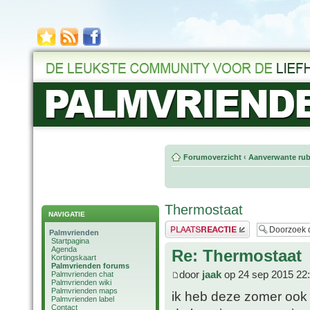
Forumoverzicht
‹
Aanverwante rub
Thermostaat
NAVIGATIE
Plaats een reactie
Palmvrienden
Startpagina
Agenda
Re: Thermostaat
Kortingskaart
Palmvrienden forums
door
jaak
op 24 sep 2015 22
Palmvrienden chat
Palmvrienden wiki
Palmvrienden maps
ik heb deze zomer ook 
Palmvrienden label
Contact