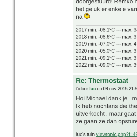
doorgestuurd! Remko h
het geluk er enkele van
na
2017 min. -08.1ºC --- max. 
2018 min. -08.6ºC --- max. 
2019 min. -07.0ºC --- max. 
2020 min. -05.0ºC --- max. 
2021 min. -09.1ºC --- max. 
2022 min. -09.0ºC --- max. 
Re: Thermostaat
door
luc
op 09 nov 2015 21:
Hoi Michael dank je , 
Ik heb nochtans die th
uitverkocht , maar gaa
ze gaan ze dan opstu
luc's tuin
viewtopic.php?f=