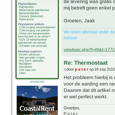
de levering was gratis 
Plantenlijsten
mij betreft geen enkel 
Palmbomen
Winterharde palmbomen
Bananenplanten
Canna's (bloemriet)
Palmvarens
Groeten, Jaak
Populairste artikels
1)
Verzorging bananenplanten
2)
Verzorging van palmen
We leven allemaal onder de
3)
Hoe een bananenplant
beschermen in de winter?
horizon
4)
De 10 winterhardste
palmbomen ter wereld
5)
Zaaien van avocado
viewtopic.php?f=49&t=177
Handige pagina's
Exoten adressen
Veel gestelde vragen
Hoe foto's uploaden
Re: Thermostaat
Richtlijnen
Disclaimer
door
p e t e r
op 24 sep 2015
Link naar ons
Links
Het probleem hierbij i
SPONSORS
voor de aarding een ra
Daarom dat dit artikel 
er wel perfect werkt.
Groetjes,
P e t e r