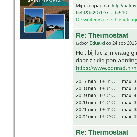
Mijn fotopagina:
http://palm
f=49&t=2070&start=510
De winter is de echte uitda
Re: Thermostaat
door
Eduard
op 24 sep 2015
Hoi, bij luc zijn vraag
daar zit die pen-aardin
https://www.conrad.nl/nl
2017 min. -08.1ºC --- max. 
2018 min. -08.6ºC --- max. 
2019 min. -07.0ºC --- max. 
2020 min. -05.0ºC --- max. 
2021 min. -09.1ºC --- max. 
2022 min. -09.0ºC --- max. 
Re: Thermostaat