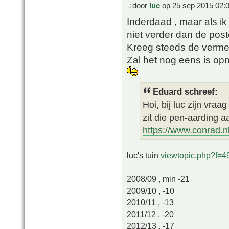
door
luc
op 25 sep 2015 02:
Inderdaad , maar als i
niet verder dan de pos
Kreeg steeds de vermel
Zal het nog eens is op
Eduard schreef:
Hoi, bij luc zijn vra
zit die pen-aarding a
https://www.conrad.nl
luc's tuin
viewtopic.php?f=
2008/09 , min -21
2009/10 , -10
2010/11 , -13
2011/12 , -20
2012/13 , -17