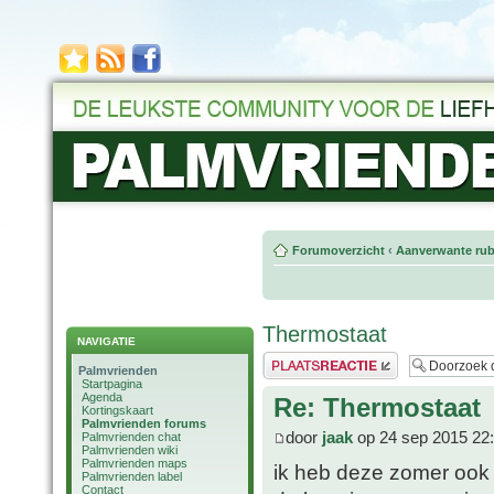
Forumoverzicht
‹
Aanverwante rub
Thermostaat
NAVIGATIE
Plaats een reactie
Palmvrienden
Startpagina
Agenda
Re: Thermostaat
Kortingskaart
Palmvrienden forums
door
jaak
op 24 sep 2015 22
Palmvrienden chat
Palmvrienden wiki
Palmvrienden maps
ik heb deze zomer ook 
Palmvrienden label
Contact