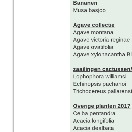
Bananen
Musa basjoo
Agave collectie
Agave montana
Agave victoria-reginae
Agave ovatifolia
Agave xylonacantha B
zaailingen cactussen
Lophophora williamsii
Echinopsis pachanoi
Trichocereus pallarens
Overige planten 2017
Ceiba pentandra
Acacia longifolia
Acacia dealbata