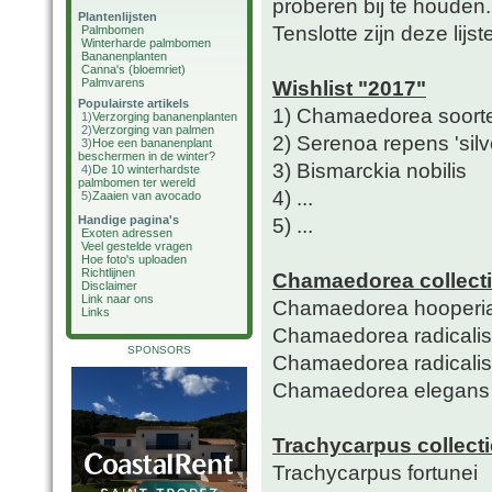
proberen bij te houden.
Plantenlijsten
Tenslotte zijn deze lijs
Palmbomen
Winterharde palmbomen
Bananenplanten
Canna's (bloemriet)
Palmvarens
Wishlist "2017"
Populairste artikels
1) Chamaedorea soort
1)
Verzorging bananenplanten
2)
Verzorging van palmen
2) Serenoa repens 'silv
3)
Hoe een bananenplant
beschermen in de winter?
3) Bismarckia nobilis
4)
De 10 winterhardste
palmbomen ter wereld
4) ...
5)
Zaaien van avocado
Handige pagina's
5) ...
Exoten adressen
Veel gestelde vragen
Hoe foto's uploaden
Richtlijnen
Chamaedorea collect
Disclaimer
Link naar ons
Chamaedorea hooperi
Links
Chamaedorea radicalis
SPONSORS
Chamaedorea radicalis 
Chamaedorea elegans
Trachycarpus collecti
Trachycarpus fortunei