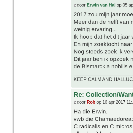
door
Erwin van Hal
op 05 ap
2017 zou mijn jaar moet
Meer dan de helft van mi
weinig ervaring...
Ik hoop dat het dit jaar
En mijn zoektocht naa
Nog steeds zoek ik ve
Dit jaar ben ik opzoek 
de Bismarckia nobilis 
KEEP CALM AND HALLUC
Re: Collection/Wan
door
Rob
op 16 apr 2017 11:
Ha die Erwin,
vwb die Chamaedorea: i
C.radicalis en C.micros