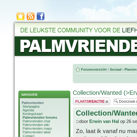
Forumoverzicht
‹
Sociaal
‹
Planten
Collection/Wanted (>Er
NAVIGATIE
Plaats een reactie
Palmvrienden
Startpagina
Agenda
Collection/Wante
Kortingskaart
Palmvrienden forums
door
Erwin van Hal
op 26 se
Palmvrienden chat
Palmvrienden wiki
Palmvrienden maps
Zo, laat ik vanaf nu m
Palmvrienden label
Contact