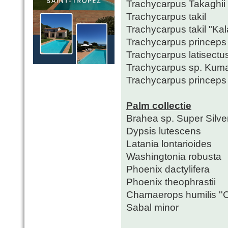
Trachycarpus Takaghii
Trachycarpus takil
Trachycarpus takil "Ka
Trachycarpus princeps "
Trachycarpus latisectu
Trachycarpus sp. Kum
Trachycarpus princeps 
Palm collectie
Brahea sp. Super Silve
Dypsis lutescens
Latania lontarioides
Washingtonia robusta
Phoenix dactylifera
Phoenix theophrastii
Chamaerops humilis ''Ce
Sabal minor