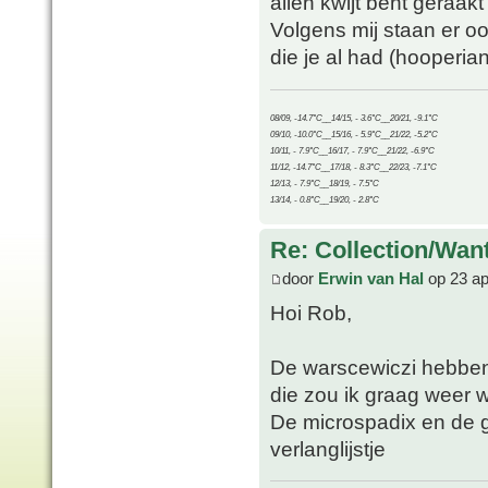
allen kwijt bent geraakt 
Volgens mij staan er o
die je al had (hooperia
08/09, -14.7°C__14/15, - 3.6°C__20/21, -9.1°C
09/10, -10.0°C__15/16, - 5.9°C__21/22, -5.2°C
10/11, - 7.9°C__16/17, - 7.9°C__21/22, -6.9°C
11/12, -14.7°C__17/18, - 8.3°C__22/23, -7.1°C
12/13, - 7.9°C__18/19, - 7.5°C
13/14, - 0.8°C__19/20, - 2.8°C
Re: Collection/Wan
door
Erwin van Hal
op 23 ap
Hoi Rob,
De warscewiczi hebben 
die zou ik graag weer w
De microspadix en de 
verlanglijstje