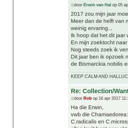
door
Erwin van Hal
op 05 ap
2017 zou mijn jaar moet
Meer dan de helft van mi
weinig ervaring...
Ik hoop dat het dit jaar
En mijn zoektocht naa
Nog steeds zoek ik ve
Dit jaar ben ik opzoek 
de Bismarckia nobilis 
KEEP CALM AND HALLUC
Re: Collection/Wan
door
Rob
op 16 apr 2017 11:
Ha die Erwin,
vwb die Chamaedorea: i
C.radicalis en C.micros