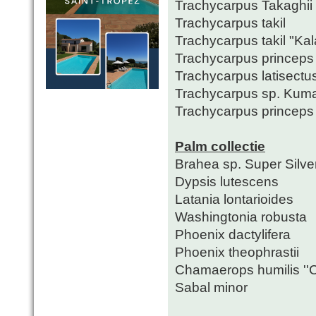
Trachycarpus Takaghii
Trachycarpus takil
Trachycarpus takil "Ka
Trachycarpus princeps "
Trachycarpus latisectu
Trachycarpus sp. Kum
Trachycarpus princeps 
Palm collectie
Brahea sp. Super Silve
Dypsis lutescens
Latania lontarioides
Washingtonia robusta
Phoenix dactylifera
Phoenix theophrastii
Chamaerops humilis ''Ce
Sabal minor