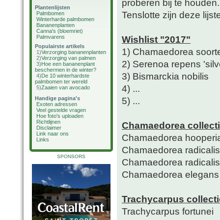
proberen bij te houden.
Plantenlijsten
Tenslotte zijn deze lijs
Palmbomen
Winterharde palmbomen
Bananenplanten
Canna's (bloemriet)
Palmvarens
Wishlist "2017"
Populairste artikels
1) Chamaedorea soort
1)
Verzorging bananenplanten
2)
Verzorging van palmen
2) Serenoa repens 'silv
3)
Hoe een bananenplant
beschermen in de winter?
3) Bismarckia nobilis
4)
De 10 winterhardste
palmbomen ter wereld
4) ...
5)
Zaaien van avocado
Handige pagina's
5) ...
Exoten adressen
Veel gestelde vragen
Hoe foto's uploaden
Richtlijnen
Chamaedorea collect
Disclaimer
Link naar ons
Chamaedorea hooperi
Links
Chamaedorea radicalis
SPONSORS
Chamaedorea radicalis 
Chamaedorea elegans
Trachycarpus collecti
Trachycarpus fortunei