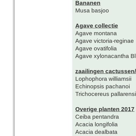
Bananen
Musa basjoo
Agave collectie
Agave montana
Agave victoria-reginae
Agave ovatifolia
Agave xylonacantha B
zaailingen cactussen
Lophophora williamsii
Echinopsis pachanoi
Trichocereus pallarens
Overige planten 2017
Ceiba pentandra
Acacia longifolia
Acacia dealbata