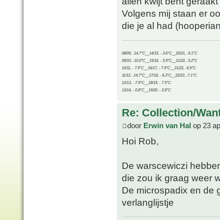
allen kwijt bent geraakt 
Volgens mij staan er o
die je al had (hooperia
08/09, -14.7°C__14/15, - 3.6°C__20/21, -9.1°C
09/10, -10.0°C__15/16, - 5.9°C__21/22, -5.2°C
10/11, - 7.9°C__16/17, - 7.9°C__21/22, -6.9°C
11/12, -14.7°C__17/18, - 8.3°C__22/23, -7.1°C
12/13, - 7.9°C__18/19, - 7.5°C
13/14, - 0.8°C__19/20, - 2.8°C
Re: Collection/Wan
door
Erwin van Hal
op 23 ap
Hoi Rob,
De warscewiczi hebben 
die zou ik graag weer w
De microspadix en de 
verlanglijstje