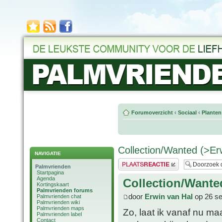
Forumoverzicht
‹
Sociaal
‹
Planten
Collection/Wanted (>Er
NAVIGATIE
Plaats een reactie
Palmvrienden
Startpagina
Agenda
Collection/Wante
Kortingskaart
Palmvrienden forums
door
Erwin van Hal
op 26 se
Palmvrienden chat
Palmvrienden wiki
Palmvrienden maps
Zo, laat ik vanaf nu m
Palmvrienden label
Contact