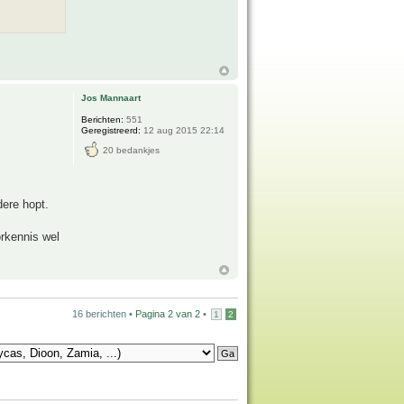
Jos Mannaart
Berichten:
551
Geregistreerd:
12 aug 2015 22:14
20 bedankjes
dere hopt.
rkennis wel
16 berichten •
Pagina
2
van
2
•
1
2