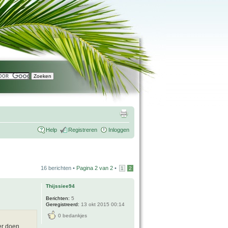
Help
Registreren
Inloggen
16 berichten •
Pagina
2
van
2
•
1
2
Thijssiee94
Berichten:
5
Geregistreerd:
13 okt 2015 00:14
0 bedankjes
er doen