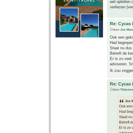
wel opletten 
verliezen (ve
Re: Cycas 
door
Jos Man
Ook een geko
Had begrepen 
Staat nu dus 
Betreft de ke
Er is zo veel
adviseren. Sm
Ik zou zeggen
Re: Cycas 
door
Thijssie
Jos 
Ook een 
Had begr
Staat nu 
Betreft 
Er is zo