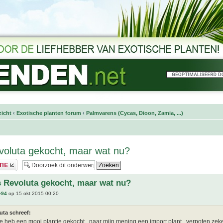
icht
‹
Exotische planten forum
‹
Palmvarens (Cycas, Dioon, Zamia, ...)
oluta gekocht, maar wat nu?
 Revoluta gekocht, maar wat nu?
e94
op 15 okt 2015 00:20
uta schreef:
 je heb een mooi plantje gekocht . naar mijn mening een import plant . verpoten zek