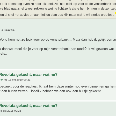
 ook prima nog even zo hoor . ik denk zelf niet echt top voor op de vensterbank sor
we blad gaat snel teveel rekken te weinig licht zelfs als je hem binnen in de zon zet
en al snel het advies . maar niet jou plan dus kijk maar wat je wil sterkte groetjes .
e reactie....
ond hem net zo leuk voor op de vensterbank... Maar dan heb ik gelijk een an
s dan wel mooi die je voor op mijn vensterbank aan raadt? Ik wil gewoon wat
efs..
Revoluta gekocht, maar wat nu?
e94
op 15 okt 2015 00:21
bedankt voor de reacties. Ik laat hem deze winter nog even binnen en ga he
t dan buiten zetten. Hopelijk hebben we dan ook een huisje gekocht.
Revoluta gekocht, maar wat nu?
5 okt 2015 00:26