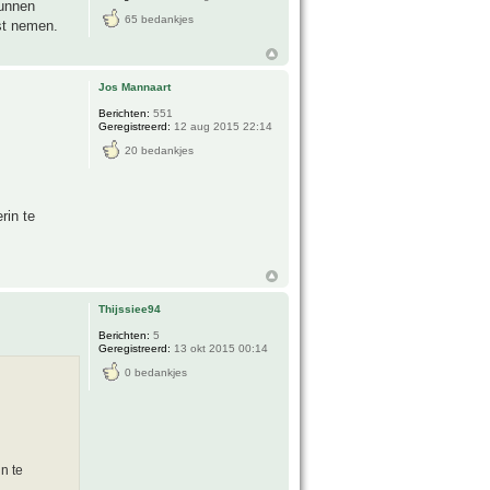
kunnen
65 bedankjes
ust nemen.
Jos Mannaart
Berichten:
551
Geregistreerd:
12 aug 2015 22:14
20 bedankjes
rin te
Thijssiee94
Berichten:
5
Geregistreerd:
13 okt 2015 00:14
0 bedankjes
n te