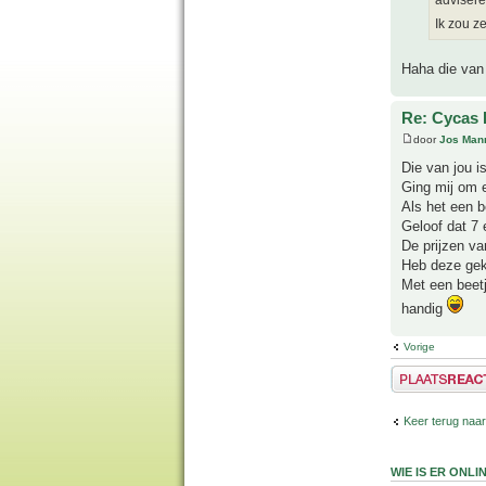
advisere
Ik zou z
Haha die van 
Re: Cycas 
door
Jos Man
Die van jou i
Ging mij om e
Als het een b
Geloof dat 7 
De prijzen va
Heb deze gek
Met een beet
handig
Vorige
Plaats een reactie
Keer terug naar
WIE IS ER ONLI