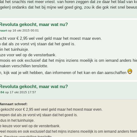
dat het snachts niet meer vriest. van horen zeggen dat ze daar het blad van 
rgelen) ondanks dat het bij mijne wel goed ging, zou ik die gok niet snel bew
Revoluta gekocht, maar wat nu?
naart
op 16 okt 2015 00:01
cht voor € 2,95 wel veel geld maar het moest maar even.
dat als ze vorst vrij staan dat het goed is.
in het tuinhuisje.
uze voor wel op de vensterbank.
 moois en ook exclusief dat het mijns inziens moeilijk is om iemand anders hie
aken verschillen tenslotte.
, kijk wat je wilt hebben, dan informeren of het kan en dan aanschaffen
Revoluta gekocht, maar wat nu?
e94
op 17 okt 2015 17:57
Mannaart schreef:
gekocht voor € 2,95 wel veel geld maar het moest maar even.
epen dat als ze vorst vrij staan dat het goed is.
dus in het tuinhuisje.
de keuze voor wel op de vensterbank.
 veel moois en ook exclusief dat het mijns inziens moeilijk is om iemand anders hieri