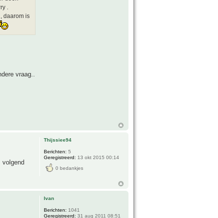
ry .
 , daarom is
dere vraag..
Thijssiee94
Berichten:
5
Geregistreerd:
13 okt 2015 00:14
m volgend
0 bedankjes
Ivan
Berichten:
1041
Geregistreerd:
31 aug 2011 08:51