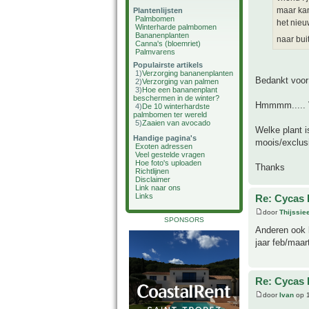
maar kan
Plantenlijsten
Palmbomen
het nieu
Winterharde palmbomen
Bananenplanten
naar buit
Canna's (bloemriet)
Palmvarens
Populairste artikels
1)
Verzorging bananenplanten
Bedankt voor j
2)
Verzorging van palmen
3)
Hoe een bananenplant
beschermen in de winter?
Hmmmm..... V
4)
De 10 winterhardste
palmbomen ter wereld
5)
Zaaien van avocado
Welke plant i
Handige pagina's
moois/exclusi
Exoten adressen
Veel gestelde vragen
Hoe foto's uploaden
Thanks
Richtlijnen
Disclaimer
Link naar ons
Links
Re: Cycas 
door
Thijssie
SPONSORS
Anderen ook 
jaar feb/maar
Re: Cycas 
door
Ivan
op 1