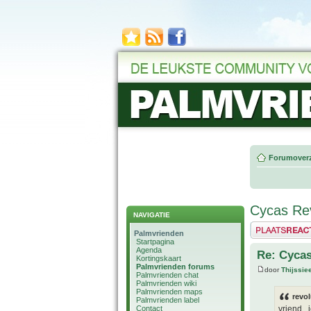
Forumoverz
Cycas Rev
NAVIGATIE
Plaats een reactie
Palmvrienden
Startpagina
Agenda
Re: Cycas
Kortingskaart
Palmvrienden forums
door
Thijssie
Palmvrienden chat
Palmvrienden wiki
Palmvrienden maps
revol
Palmvrienden label
Contact
vriend .