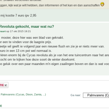
n. Smaken verschillen tenslotte.
eggen, kijk wat je wilt hebben, dan informeren of het kan en dan aanschaffen
mij kostte 7 euro ipv 2,95
Revoluta gekocht, maar wat nu?
naart
op 17 okt 2015 19:21
s mooier, deze hier was een blad van geknakt.
r een te vinden voor de laagste prijs.
eetje wil geeft ie volgend jaar een nieuwe flush en zie je er niets meer van.
euro in een 13 cm pot wel normaal is.
riëren enorm bij de Cycas revoluta als je van het ene tuincentrum naar het an
ocht om te kijken hoe deze soort de winter doorkomt.
je geluk over een paar maanden m'n eigen zaailingen boven en dan is wat voo
 Palmvarens (Cycas, Dioon, Zamia, ...)
Ga naar:
NE