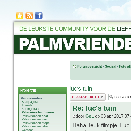
Forumoverzicht
‹
Sociaal
‹
Foto al
luc's tuin
NAVIGATIE
Plaats een reactie
Palmvrienden
Startpagina
Agenda
Re: luc's tuin
Kortingskaart
Palmvrienden forums
door
GeL
op 03 apr 2017 07:
Palmvrienden chat
Palmvrienden wiki
Palmvrienden maps
Haha, leuk filmpje! Luc
Palmvrienden label
Contact