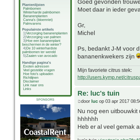
Goed gevonden trouwen
Plantenlijsten
Moet daar in ieder gev
Palmbomen
Winterharde palmbomen
Bananenplanten
Canna's (bloemriet)
Palmvarens
Gr,
Populairste artikels
Michel
1)
Verzorging bananenplanten
2)
Verzorging van palmen
3)
Hoe een bananenplant
beschermen in de winter?
Ps, bedankt J-M voor di
4)
De 10 winterhardste
palmbomen ter wereld
bananenkwekers zijn
5)
Zaaien van avocado
Handige pagina's
Exoten adressen
Mijn favoriete citrus stek:
Veel gestelde vragen
Hoe foto's uploaden
http://users.kymp.net/citru
Richtlijnen
Disclaimer
Link naar ons
Links
Re: luc's tuin
SPONSORS
door
luc
op 03 apr 2017 08:5
Nu nog een uitbouwkit 
hhhhhh
Heb er al veel gemak