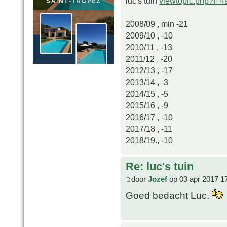
luc's tuin
viewtopic.php?f=
2008/09 , min -21
2009/10 , -10
2010/11 , -13
2011/12 , -20
2012/13 , -17
2013/14 , -3
2014/15 , -5
2015/16 , -9
2016/17 , -10
2017/18 , -11
2018/19., -10
Re: luc's tuin
door
Jozef
op 03 apr 2017 1
Goed bedacht Luc.