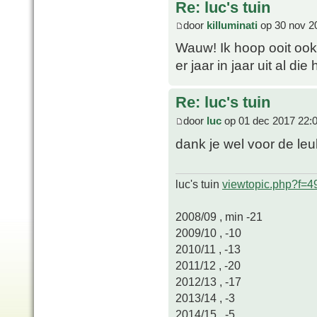
Re: luc's tuin
door
killuminati
op 30 nov 2
Wauw! Ik hoop ooit ook 
er jaar in jaar uit al die
Re: luc's tuin
door
luc
op 01 dec 2017 22:
dank je wel voor de leu
luc's tuin
viewtopic.php?f=
2008/09 , min -21
2009/10 , -10
2010/11 , -13
2011/12 , -20
2012/13 , -17
2013/14 , -3
2014/15 , -5