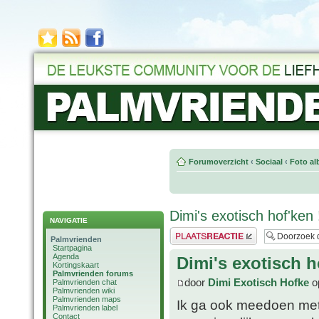
Forumoverzicht
‹
Sociaal
‹
Foto al
Dimi's exotisch hof'ken !
NAVIGATIE
Plaats een reactie
Palmvrienden
Startpagina
Agenda
Dimi's exotisch ho
Kortingskaart
Palmvrienden forums
door
Dimi Exotisch Hofke
o
Palmvrienden chat
Palmvrienden wiki
Palmvrienden maps
Ik ga ook meedoen met j
Palmvrienden label
Contact