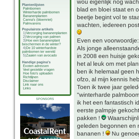
wou eigenlijk nog wach
Plantenlijsten
blad en bloei staat en o
Palmbomen
Winterharde palmbomen
beetje begint vol te st
Bananenplanten
Canna's (bloemriet)
Palmvarens
wachten, iedereen post 
Populairste artikels
1)
Verzorging bananenplanten
2)
Verzorging van palmen
Even een voorwoordje:
3)
Hoe een bananenplant
beschermen in de winter?
Als jonge alleenstaand
4)
De 10 winterhardste
palmbomen ter wereld
in 2008 een huisje geko
5)
Zaaien van avocado
Handige pagina's
het al leuk om met plant
Exoten adressen
Veel gestelde vragen
ben ik helemaal geen h
Hoe foto's uploaden
Richtlijnen
ofzo, al mijn kennis heb
Disclaimer
Link naar ons
Toen ik twee jaar geled
Links
"winterharde palmboom
SPONSORS
ik het een fantastisch 
eerste palmpje gekocht 
pakken !
Waarschijnl
geleden begonnen en n
bananen !
Nu genoeg 