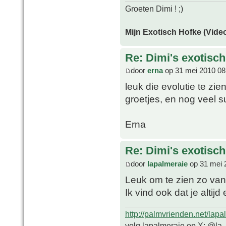
Groeten Dimi ! ;)
Mijn Exotisch Hofke (Video
Re: Dimi's exotisch 
door
erna
op 31 mei 2010 08
leuk die evolutie te zi
groetjes, en nog veel s
Erna
Re: Dimi's exotisch 
door
lapalmeraie
op 31 mei 
Leuk om te zien zo van
Ik vind ook dat je altij
http://palmvrienden.net/lapa
volg lapalmeraie op X: @la