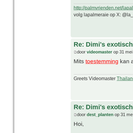
http://palmvrienden.net/lapa
volg lapalmeraie op X: @la
Re: Dimi's exotisch 
door
videomaster
op 31 mei
Mits
toestemming
kan a
Greets Videomaster
Thailan
Re: Dimi's exotisch 
door
dest_planten
op 31 mei
Hoi,