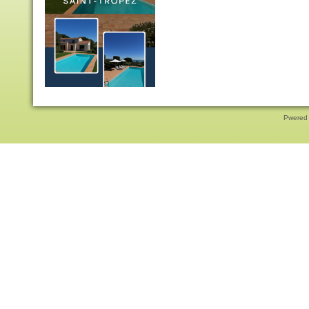
Pwered