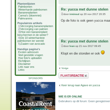
Plantenlijsten
Palmbomen
Re: yucca met dunne stelen
Winterharde palmbomen
Bananenplanten
door
irminsul
op 20 nov 2017 20:35
Canna's (bloemriet)
Palmvarens
Op de foto is ook geen yucca maar
Populairste artikels
1)
Verzorging bananenplanten
2)
Verzorging van palmen
3)
Hoe een bananenplant
beschermen in de winter?
4)
De 10 winterhardste
Re: yucca met dunne stelen
palmbomen ter wereld
5)
Zaaien van avocado
door
Ivan
op 21 nov 2017 09:45
Handige pagina's
Exoten adressen
Klopt en die stonden er ook
Veel gestelde vragen
Hoe foto's uploaden
Richtlijnen
Disclaimer
Link naar ons
Vorige
Links
Plaats een reactie
SPONSORS
Keer terug naar Agave en yucca
WIE IS ER ONLINE
Gebruikers op dit forum: Geen geregistreer