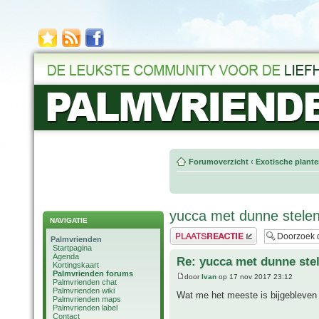
Forumoverzicht
‹
Exotische plant
yucca met dunne stele
NAVIGATIE
Plaats een reactie
Palmvrienden
Startpagina
Agenda
Re: yucca met dunne ste
Kortingskaart
Palmvrienden forums
door
Ivan
op 17 nov 2017 23:12
Palmvrienden chat
Palmvrienden wiki
Wat me het meeste is bijgebleven
Palmvrienden maps
Palmvrienden label
Contact