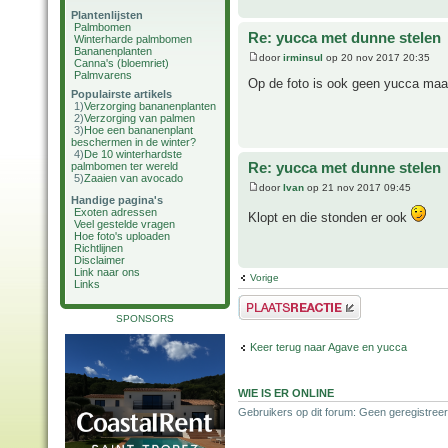
Plantenlijsten
Palmbomen
Re: yucca met dunne stelen
Winterharde palmbomen
Bananenplanten
door
irminsul
op 20 nov 2017 20:35
Canna's (bloemriet)
Palmvarens
Op de foto is ook geen yucca maar
Populairste artikels
1)
Verzorging bananenplanten
2)
Verzorging van palmen
3)
Hoe een bananenplant
beschermen in de winter?
4)
De 10 winterhardste
Re: yucca met dunne stelen
palmbomen ter wereld
5)
Zaaien van avocado
door
Ivan
op 21 nov 2017 09:45
Handige pagina's
Exoten adressen
Klopt en die stonden er ook
Veel gestelde vragen
Hoe foto's uploaden
Richtlijnen
Disclaimer
Link naar ons
Vorige
Links
Plaats een reactie
SPONSORS
Keer terug naar Agave en yucca
WIE IS ER ONLINE
Gebruikers op dit forum: Geen geregistreer