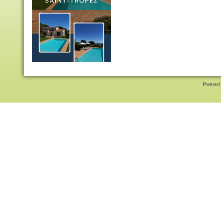
Pwered