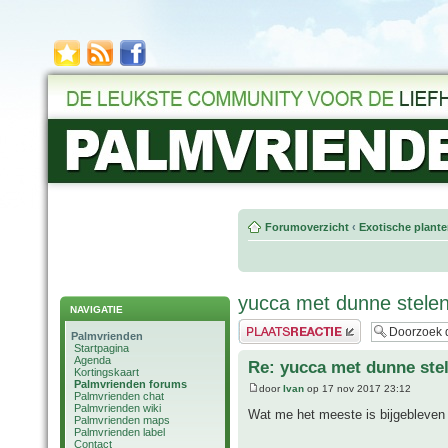
Forumoverzicht
‹
Exotische plant
yucca met dunne stele
NAVIGATIE
Plaats een reactie
Palmvrienden
Startpagina
Agenda
Re: yucca met dunne ste
Kortingskaart
Palmvrienden forums
door
Ivan
op 17 nov 2017 23:12
Palmvrienden chat
Palmvrienden wiki
Wat me het meeste is bijgebleven
Palmvrienden maps
Palmvrienden label
Contact