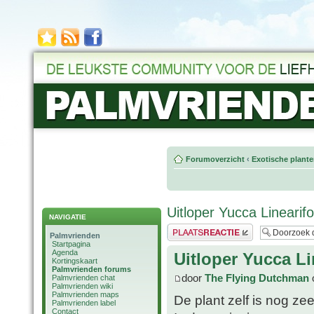
Forumoverzicht
‹
Exotische plant
Uitloper Yucca Linearifo
NAVIGATIE
Plaats een reactie
Palmvrienden
Startpagina
Agenda
Uitloper Yucca Li
Kortingskaart
Palmvrienden forums
door
The Flying Dutchman
o
Palmvrienden chat
Palmvrienden wiki
Palmvrienden maps
De plant zelf is nog zee
Palmvrienden label
Contact