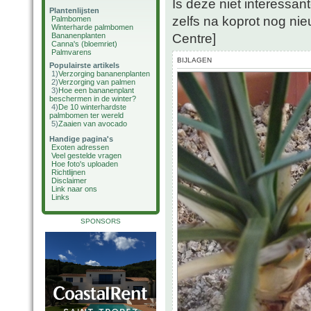
Is deze niet interessant
Plantenlijsten
zelfs na koprot nog nie
Palmbomen
Winterharde palmbomen
Centre]
Bananenplanten
Canna's (bloemriet)
Palmvarens
BIJLAGEN
Populairste artikels
1)
Verzorging bananenplanten
2)
Verzorging van palmen
3)
Hoe een bananenplant
beschermen in de winter?
4)
De 10 winterhardste
palmbomen ter wereld
5)
Zaaien van avocado
Handige pagina's
Exoten adressen
Veel gestelde vragen
Hoe foto's uploaden
Richtlijnen
Disclaimer
Link naar ons
Links
SPONSORS