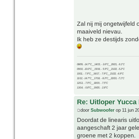
Zal nij mij ongetwijfel
maaiveld nievau.
Ik heb ze destijds zon
08/09, -14.7°C__14/15, - 3.6°C__20/21, -9.1°C
09/10, -10.0°C__15/16, - 5.9°C__21/22, -5.2°C
10/11, - 7.9°C__16/17, - 7.9°C__21/22, -6.9°C
11/12, -14.7°C__17/18, - 8.3°C__22/23, -7.1°C
12/13, - 7.9°C__18/19, - 7.5°C
13/14, - 0.8°C__19/20, - 2.8°C
Re: Uitloper Yucca 
door
Subwoofer
op 11 jun 2
Doordat de linearis uit
aangeschaft 2 jaar gele
groene met 2 koppen.