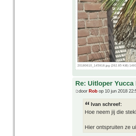
20180610_145918.jpg (262.85 KiB) 149
Re: Uitloper Yucca 
door
Rob
op 10 jun 2018 22:
Ivan schreef:
Hoe neem jij die ste
Hier ontspruiten ze u