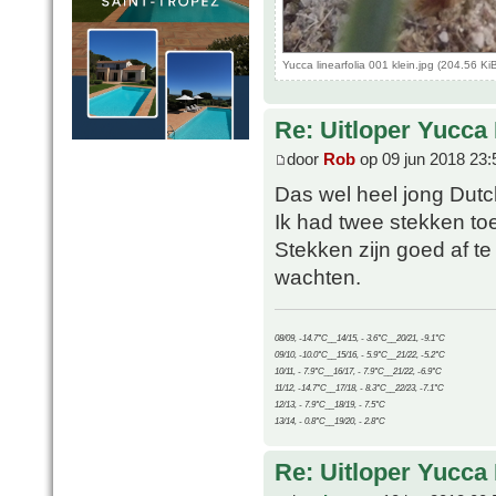
Yucca linearfolia 001 klein.jpg (204.56 
Re: Uitloper Yucca 
door
Rob
op 09 jun 2018 23:
Das wel heel jong Dutc
Ik had twee stekken to
Stekken zijn goed af te
wachten.
08/09, -14.7°C__14/15, - 3.6°C__20/21, -9.1°C
09/10, -10.0°C__15/16, - 5.9°C__21/22, -5.2°C
10/11, - 7.9°C__16/17, - 7.9°C__21/22, -6.9°C
11/12, -14.7°C__17/18, - 8.3°C__22/23, -7.1°C
12/13, - 7.9°C__18/19, - 7.5°C
13/14, - 0.8°C__19/20, - 2.8°C
Re: Uitloper Yucca 