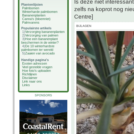
Is deze niet interessant
Plantenlijsten
zelfs na koprot nog nie
Palmbomen
Winterharde palmbomen
Centre]
Bananenplanten
Canna's (bloemriet)
Palmvarens
BIJLAGEN
Populairste artikels
1)
Verzorging bananenplanten
2)
Verzorging van palmen
3)
Hoe een bananenplant
beschermen in de winter?
4)
De 10 winterhardste
palmbomen ter wereld
5)
Zaaien van avocado
Handige pagina's
Exoten adressen
Veel gestelde vragen
Hoe foto's uploaden
Richtlijnen
Disclaimer
Link naar ons
Links
SPONSORS