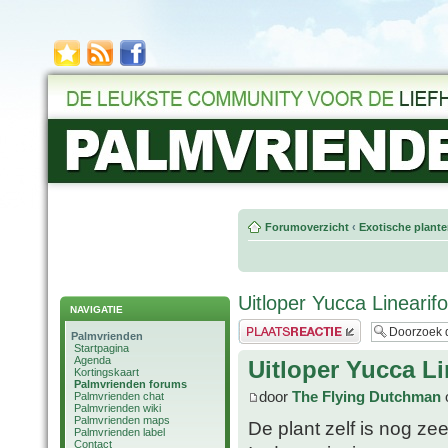
Forumoverzicht
‹
Exotische plant
Uitloper Yucca Linearifo
NAVIGATIE
Plaats een reactie
Palmvrienden
Startpagina
Agenda
Uitloper Yucca Li
Kortingskaart
Palmvrienden forums
door
The Flying Dutchman
o
Palmvrienden chat
Palmvrienden wiki
Palmvrienden maps
De plant zelf is nog zee
Palmvrienden label
Contact