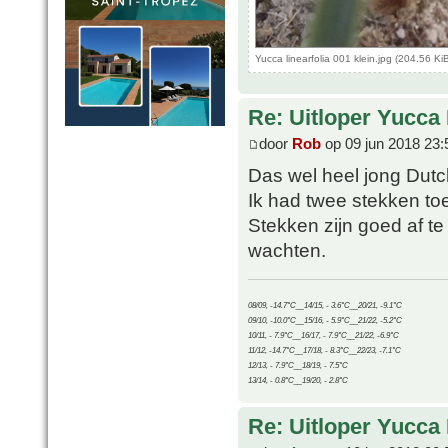
Yucca linearfolia 001 klein.jpg (204.56 
Re: Uitloper Yucca 
door
Rob
op 09 jun 2018 23:
Das wel heel jong Dutc
Ik had twee stekken to
Stekken zijn goed af te
wachten.
08/09, -14.7°C__14/15, - 3.6°C__20/21, -9.1°C
09/10, -10.0°C__15/16, - 5.9°C__21/22, -5.2°C
10/11, - 7.9°C__16/17, - 7.9°C__21/22, -6.9°C
11/12, -14.7°C__17/18, - 8.3°C__22/23, -7.1°C
12/13, - 7.9°C__18/19, - 7.5°C
13/14, - 0.8°C__19/20, - 2.8°C
Re: Uitloper Yucca 