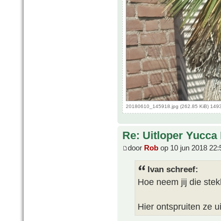
20180610_145918.jpg (262.85 KiB) 149
Re: Uitloper Yucca 
door
Rob
op 10 jun 2018 22:
Ivan schreef:
Hoe neem jij die ste
Hier ontspruiten ze u