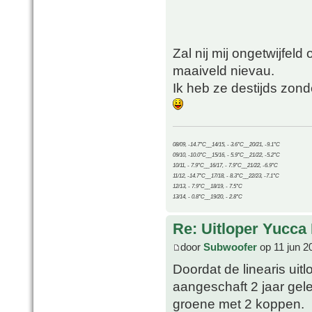
Zal nij mij ongetwijfel
maaiveld nievau.
Ik heb ze destijds zon
08/09, -14.7°C__14/15, - 3.6°C__20/21, -9.1°C
09/10, -10.0°C__15/16, - 5.9°C__21/22, -5.2°C
10/11, - 7.9°C__16/17, - 7.9°C__21/22, -6.9°C
11/12, -14.7°C__17/18, - 8.3°C__22/23, -7.1°C
12/13, - 7.9°C__18/19, - 7.5°C
13/14, - 0.8°C__19/20, - 2.8°C
Re: Uitloper Yucca 
door
Subwoofer
op 11 jun 2
Doordat de linearis uit
aangeschaft 2 jaar gele
groene met 2 koppen.