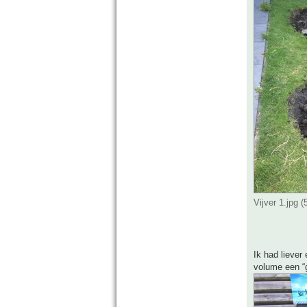
Vijver 1.jpg 
Ik had liever
volume een “g