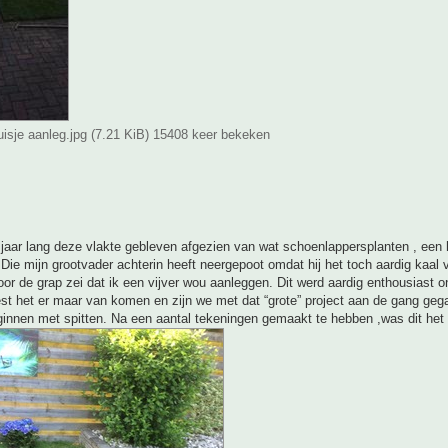
uisje aanleg.jpg (7.21 KiB) 15408 keer bekeken
 jaar lang deze vlakte gebleven afgezien van wat schoenlappersplanten , een 
Die mijn grootvader achterin heeft neergepoot omdat hij het toch aardig kaal 
oor de grap zei dat ik een vijver wou aanleggen. Dit werd aardig enthousiast 
st het er maar van komen en zijn we met dat “grote” project aan de gang geg
innen met spitten. Na een aantal tekeningen gemaakt te hebben ,was dit het