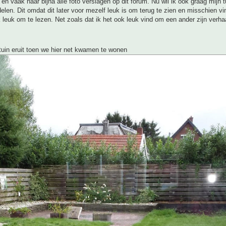
g en vaak naar bijna alle foto verslagen op dit forum. Nu wil ik ook graag mijn t
elen. Dit omdat dit later voor mezelf leuk is om terug te zien en misschien vi
 leuk om te lezen. Net zoals dat ik het ook leuk vind om een ander zijn verhaa
uin eruit toen we hier net kwamen te wonen