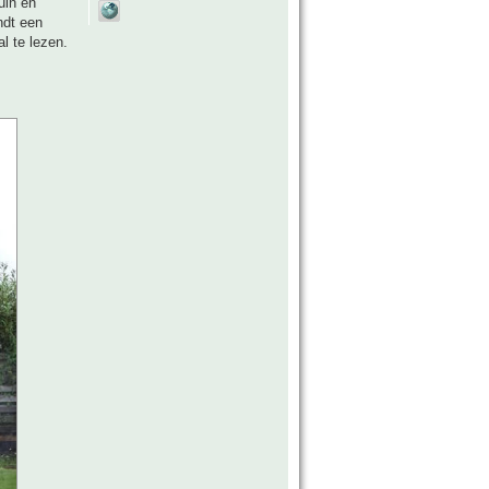
uin en
ndt een
l te lezen.