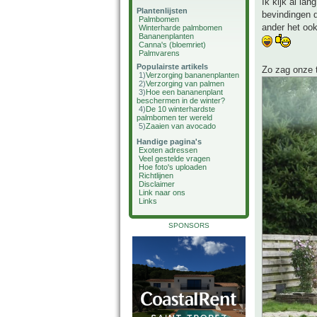
Ik kijk al lan
Plantenlijsten
bevindingen d
Palmbomen
ander het ook
Winterharde palmbomen
Bananenplanten
Canna's (bloemriet)
Palmvarens
Populairste artikels
Zo zag onze t
1)
Verzorging bananenplanten
2)
Verzorging van palmen
3)
Hoe een bananenplant
beschermen in de winter?
4)
De 10 winterhardste
palmbomen ter wereld
5)
Zaaien van avocado
Handige pagina's
Exoten adressen
Veel gestelde vragen
Hoe foto's uploaden
Richtlijnen
Disclaimer
Link naar ons
Links
SPONSORS