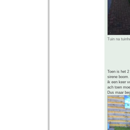
Tuin na tuinh
Toen is het 2
sirene boom. 
ik een keer v
ach toen moe
Dus maar beg