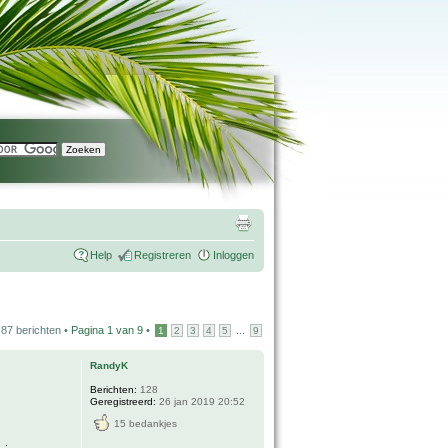
Help
Registreren
Inloggen
87 berichten •
Pagina
1
van
9
•
...
1
2
3
4
5
9
RandyK
Berichten:
128
Geregistreerd:
26 jan 2019 20:52
15 bedankjes