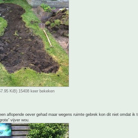
(57.95 KiB) 15408 keer bekeken
 een aflopende oever gehad maar wegens ruimte gebrek kon dit niet omdat ik 
rote” vijver wou.