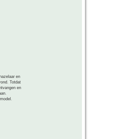
hazelaar en
vond. Totdat
ontvangen en
aan.
 model.