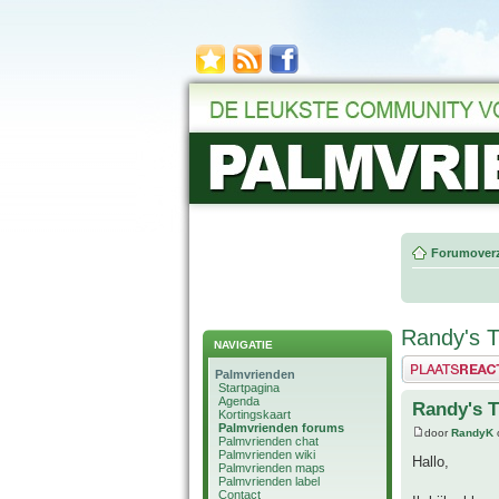
Forumoverz
Randy's T
NAVIGATIE
Plaats een reactie
Palmvrienden
Startpagina
Agenda
Randy's T
Kortingskaart
Palmvrienden forums
door
RandyK
Palmvrienden chat
Palmvrienden wiki
Hallo,
Palmvrienden maps
Palmvrienden label
Contact