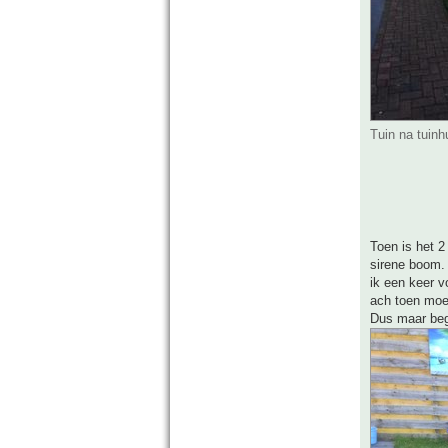
Tuin na tuinh
Toen is het 2
sirene boom. 
ik een keer v
ach toen moe
Dus maar beg