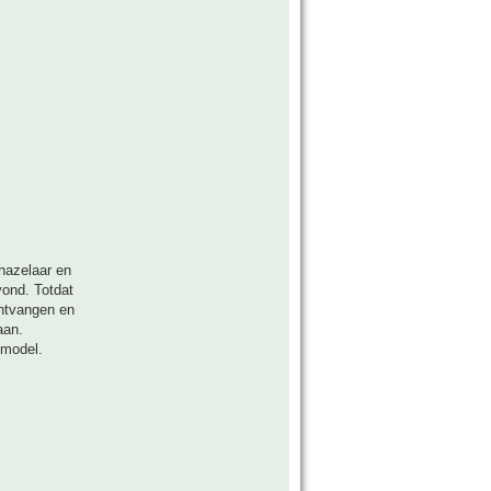
hazelaar en
vond. Totdat
ontvangen en
aan.
 model.