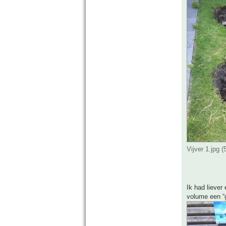
Vijver 1.jpg 
Ik had liever
volume een “g