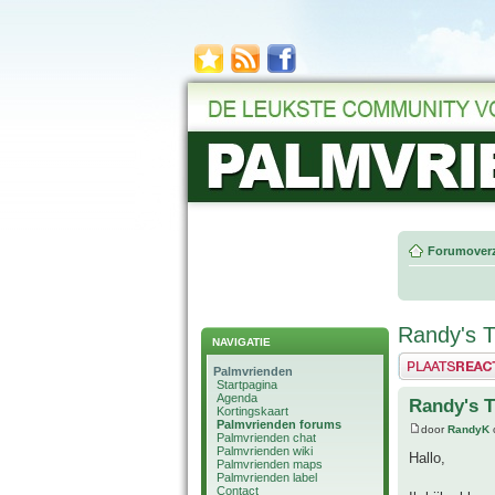
Forumoverz
Randy's T
NAVIGATIE
Plaats een reactie
Palmvrienden
Startpagina
Agenda
Randy's T
Kortingskaart
Palmvrienden forums
door
RandyK
Palmvrienden chat
Palmvrienden wiki
Hallo,
Palmvrienden maps
Palmvrienden label
Contact