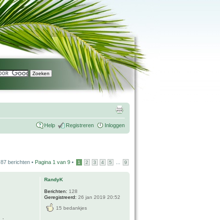
Help
Registreren
Inloggen
87 berichten •
Pagina
1
van
9
•
...
1
2
3
4
5
9
RandyK
Berichten:
128
Geregistreerd:
26 jan 2019 20:52
15 bedankjes