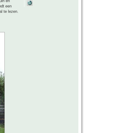
uin en
ndt een
l te lezen.