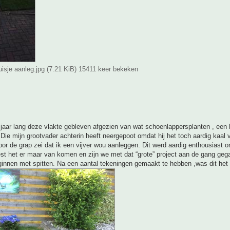
uisje aanleg.jpg (7.21 KiB) 15411 keer bekeken
 jaar lang deze vlakte gebleven afgezien van wat schoenlappersplanten , een 
Die mijn grootvader achterin heeft neergepoot omdat hij het toch aardig kaal 
oor de grap zei dat ik een vijver wou aanleggen. Dit werd aardig enthousiast 
st het er maar van komen en zijn we met dat “grote” project aan de gang geg
innen met spitten. Na een aantal tekeningen gemaakt te hebben ,was dit het