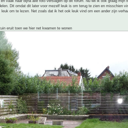
g en vaak naar bijna alle foto verslagen op dit forum. Nu wil ik ook graag mijn t
elen. Dit omdat dit later voor mezelf leuk is om terug te zien en misschien vi
 leuk om te lezen. Net zoals dat ik het ook leuk vind om een ander zijn verhaa
uin eruit toen we hier net kwamen te wonen