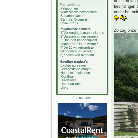
Ik kijk al lan
Plantenlijsten
bevindingen d
Palmbomen
ander het ook
Winterharde palmbomen
Bananenplanten
Canna's (bloemriet)
Palmvarens
Populairste artikels
Zo zag onze t
1)
Verzorging bananenplanten
2)
Verzorging van palmen
3)
Hoe een bananenplant
beschermen in de winter?
4)
De 10 winterhardste
palmbomen ter wereld
5)
Zaaien van avocado
Handige pagina's
Exoten adressen
Veel gestelde vragen
Hoe foto's uploaden
Richtlijnen
Disclaimer
Link naar ons
Links
SPONSORS