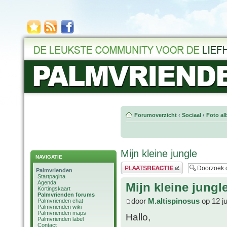
Forumoverzicht
‹
Sociaal
‹
Foto al
Mijn kleine jungle
NAVIGATIE
Plaats een reactie
Palmvrienden
Startpagina
Agenda
Mijn kleine jungl
Kortingskaart
Palmvrienden forums
door
M.altispinosus
op 12 ju
Palmvrienden chat
Palmvrienden wiki
Palmvrienden maps
Hallo,
Palmvrienden label
Contact