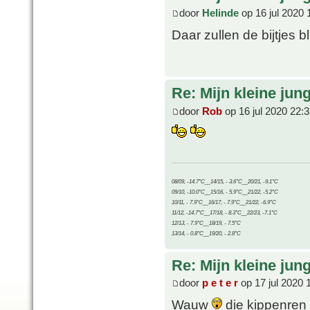
door
Helinde
op 16 jul 2020 
Daar zullen de bijtjes bl
Re: Mijn kleine jung
door
Rob
op 16 jul 2020 22:
08/09, -14.7°C__14/15, - 3.6°C__20/21, -9.1°C
09/10, -10.0°C__15/16, - 5.9°C__21/22, -5.2°C
10/11, - 7.9°C__16/17, - 7.9°C__21/22, -6.9°C
11/12, -14.7°C__17/18, - 8.3°C__22/23, -7.1°C
12/13, - 7.9°C__18/19, - 7.5°C
13/14, - 0.8°C__19/20, - 2.8°C
Re: Mijn kleine jung
door
p e t e r
op 17 jul 2020 
Wauw
die kippenren