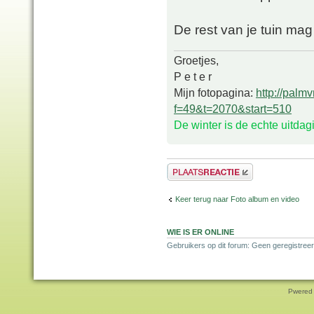
De rest van je tuin mag
Groetjes,
P e t e r
Mijn fotopagina:
http://palm
f=49&t=2070&start=510
De winter is de echte uitda
Plaats een reactie
Keer terug naar Foto album en video
WIE IS ER ONLINE
Gebruikers op dit forum: Geen geregistreer
Pwered