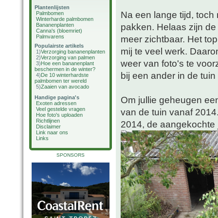
Plantenlijsten
Na een lange tijd, toch
Palmbomen
Winterharde palmbomen
pakken. Helaas zijn de fo
Bananenplanten
Canna's (bloemriet)
Palmvarens
meer zichtbaar. Het top
Populairste artikels
mij te veel werk. Daaro
1)
Verzorging bananenplanten
2)
Verzorging van palmen
weer van foto's te voor
3)
Hoe een bananenplant
beschermen in de winter?
bij een ander in de tuin
4)
De 10 winterhardste
palmbomen ter wereld
5)
Zaaien van avocado
Handige pagina's
Om jullie geheugen een 
Exoten adressen
Veel gestelde vragen
van de tuin vanaf 2014
Hoe foto's uploaden
Richtlijnen
2014, de aangekochte 
Disclaimer
Link naar ons
Links
SPONSORS