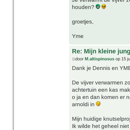
houden?
groetjes,
Yme
Re: Mijn kleine jung
door
M.altispinosus
op 15 ju
Dank je Dennis en YM
De vijver verwarmen zo
achtertuin een kas ma
o ja en dan komen er na
arnoldi in
Mijn huidige knutselpro
Ik wilde het geheel nie