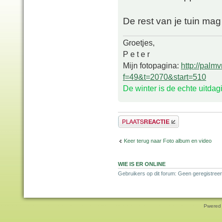
De rest van je tuin mag
Groetjes,
P e t e r
Mijn fotopagina:
http://palm
f=49&t=2070&start=510
De winter is de echte uitda
Plaats een reactie
Keer terug naar Foto album en video
WIE IS ER ONLINE
Gebruikers op dit forum: Geen geregistreer
Pwered