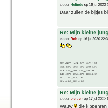
door
Helinde
op 16 jul 2020 
Daar zullen de bijtjes bl
Re: Mijn kleine jung
door
Rob
op 16 jul 2020 22:
08/09, -14.7°C__14/15, - 3.6°C__20/21, -9.1°C
09/10, -10.0°C__15/16, - 5.9°C__21/22, -5.2°C
10/11, - 7.9°C__16/17, - 7.9°C__21/22, -6.9°C
11/12, -14.7°C__17/18, - 8.3°C__22/23, -7.1°C
12/13, - 7.9°C__18/19, - 7.5°C
13/14, - 0.8°C__19/20, - 2.8°C
Re: Mijn kleine jung
door
p e t e r
op 17 jul 2020 
Wauw
die kippenren