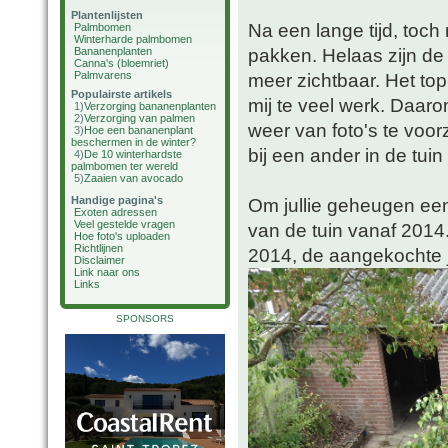
Plantenlijsten
Na een lange tijd, toch
Palmbomen
Winterharde palmbomen
pakken. Helaas zijn de fo
Bananenplanten
Canna's (bloemriet)
Palmvarens
meer zichtbaar. Het top
Populairste artikels
mij te veel werk. Daaro
1)
Verzorging bananenplanten
2)
Verzorging van palmen
weer van foto's te voor
3)
Hoe een bananenplant
beschermen in de winter?
bij een ander in de tuin
4)
De 10 winterhardste
palmbomen ter wereld
5)
Zaaien van avocado
Handige pagina's
Om jullie geheugen een 
Exoten adressen
Veel gestelde vragen
van de tuin vanaf 2014
Hoe foto's uploaden
Richtlijnen
2014, de aangekochte 
Disclaimer
Link naar ons
Links
SPONSORS