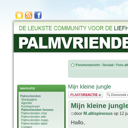
Forumoverzicht
‹
Sociaal
‹
Foto al
Mijn kleine jungle
NAVIGATIE
Plaats een reactie
Palmvrienden
Startpagina
Agenda
Mijn kleine jungl
Kortingskaart
Palmvrienden forums
door
M.altispinosus
op 12 ju
Palmvrienden chat
Palmvrienden wiki
Palmvrienden maps
Hallo,
Palmvrienden label
Contact