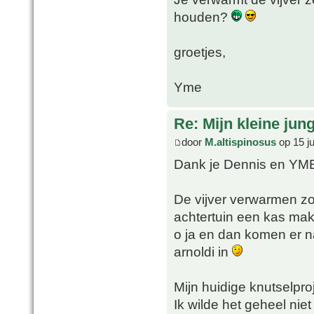
houden?
groetjes,
Yme
Re: Mijn kleine jung
door
M.altispinosus
op 15 ju
Dank je Dennis en YM
De vijver verwarmen zo
achtertuin een kas ma
o ja en dan komen er na
arnoldi in
Mijn huidige knutselpro
Ik wilde het geheel nie