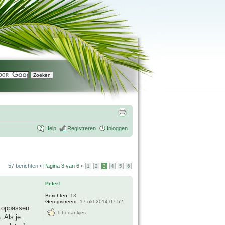
Help
Registreren
Inloggen
57 berichten •
Pagina
3
van
6
•
1
2
3
4
5
6
Peterf
Berichten:
13
Geregistreerd:
17 okt 2014 07:52
je oppassen
1 bedankjes
. Als je