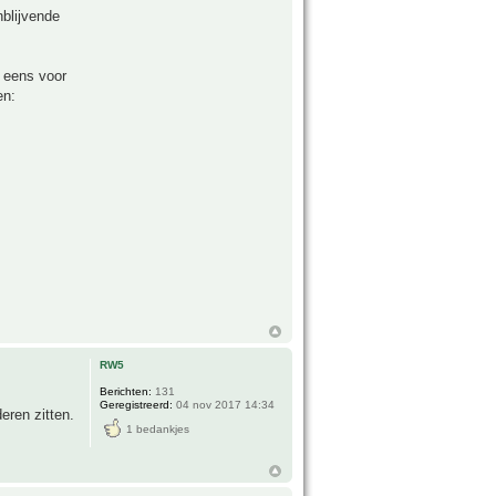
nblijvende
t eens voor
en:
RW5
Berichten:
131
Geregistreerd:
04 nov 2017 14:34
eren zitten.
1 bedankjes