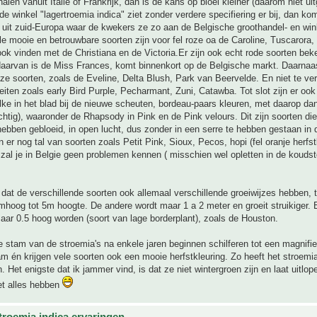
alen vanuit Italie of Frankrijk, dan is de kans op bloei kleiner (daarom niet uit
 de winkel "lagertroemia indica" ziet zonder verdere specifiering er bij, dan ko
k uit zuid-Europa waar de kwekers ze zo aan de Belgische groothandel- en win
e mooie en betrouwbare soorten zijn voor fel roze oa de Caroline, Tuscarora,
ok vinden met de Christiana en de Victoria.Er zijn ook echt rode soorten be
aarvan is de Miss Frances, komt binnenkort op de Belgische markt. Daarnaas
oze soorten, zoals de Eveline, Delta Blush, Park van Beervelde. En niet te ve
eiten zoals early Bird Purple, Pecharmant, Zuni, Catawba. Tot slot zijn er ook
ke in het blad bij de nieuwe scheuten, bordeau-paars kleuren, met daarop dan
htig), waaronder de Rhapsody in Pink en de Pink velours. Dit zijn soorten die d
hebben gebloeid, in open lucht, dus zonder in een serre te hebben gestaan in d
n er nog tal van soorten zoals Petit Pink, Sioux, Pecos, hopi (fel oranje herfst
zal je in Belgie geen problemen kennen ( misschien wel opletten in de koudst
 dat de verschillende soorten ook allemaal verschillende groeiwijzes hebben, t
mhoog tot 5m hoogte. De andere wordt maar 1 a 2 meter en groeit struikiger. E
aar 0.5 hoog worden (soort van lage borderplant), zoals de Houston.
de stam van de stroemia's na enkele jaren beginnen schilferen tot een magnifi
am én krijgen vele soorten ook een mooie herfstkleuring. Zo heeft het stroemia
. Het enigste dat ik jammer vind, is dat ze niet wintergroen zijn en laat uitlop
et alles hebben
troemia indica ervaringen