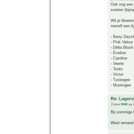
Ook nog een L
soorten (bijn
Wil je bloeie
mezelf een li
- Berry Dazzl
- Pink Velour
- Delta Blush
- Eveline
- Caroline
- Veerle
- Tonto
- Victor
- Tuskegee
- Muskogee
Re: Lagers
door
RW5
op 2
Bij sommige l
Weet iemand 