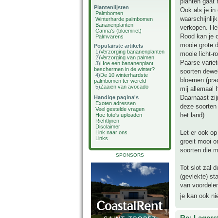
planten gaat h
Plantenlijsten
Ook als je in
Palmbomen
waarschijnlij
Winterharde palmbomen
Bananenplanten
verkopen. Hel
Canna's (bloemriet)
Rood kan je o
Palmvarens
mooie grote d
Populairste artikels
1)
Verzorging bananenplanten
mooie licht-r
2)
Verzorging van palmen
Paarse variet
3)
Hoe een bananenplant
beschermen in de winter?
soorten dewel
4)
De 10 winterhardste
bloemen (prac
palmbomen ter wereld
5)
Zaaien van avocado
mij allemaal 
Daarnaast zij
Handige pagina's
Exoten adressen
deze soorten 
Veel gestelde vragen
het land).
Hoe foto's uploaden
Richtlijnen
Disclaimer
Let er ook op
Link naar ons
Links
groeit mooi o
soorten die m
SPONSORS
Tot slot zal 
(gevlekte) st
van voordelen
je kan ook ni
Re: Lagers