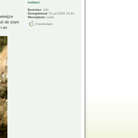
trabbart
Berichten:
104
Geregistreerd:
01 jul 2020 15:43
oeiwijze
Woonplaats:
Lede
 uit de stam
3 bedankjes
n en