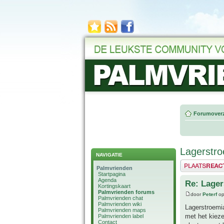
Forumoverz
Lagerstro
NAVIGATIE
Plaats een reactie
Palmvrienden
Startpagina
Agenda
Re: Lager
Kortingskaart
Palmvrienden forums
door
Peterf
op
Palmvrienden chat
Palmvrienden wiki
Lagerstroemia
Palmvrienden maps
met het kieze
Palmvrienden label
Contact