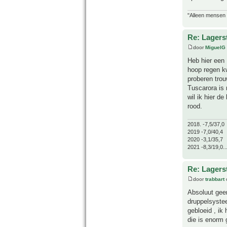
"Alleen mensen d
Re: Lagers
door
MiguelG
Heb hier een 
hoop regen kw
proberen trou
Tuscarora is 
wil ik hier d
rood.
2018. -7,5/37,0
2019 -7,0/40,4
2020 -3,1/35,7
2021 -8,3/19,0..
Re: Lagers
door
trabbart
Absoluut geen
druppelsyste
gebloeid , ik
die is enorm