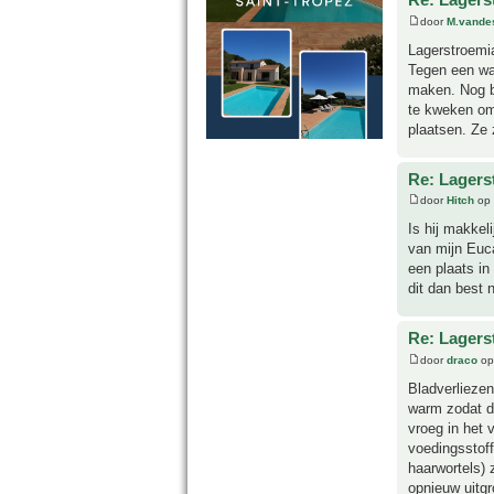
door
M.vande
Lagerstroemia
Tegen een war
maken. Nog be
te kweken om 
plaatsen. Ze z
Re: Lagers
door
Hitch
op 
Is hij makkel
van mijn Euca
een plaats in 
dit dan best 
Re: Lagers
door
draco
op
Bladverliezen
warm zodat de
vroeg in het 
voedingsstoff
haarwortels) z
opnieuw uitgr