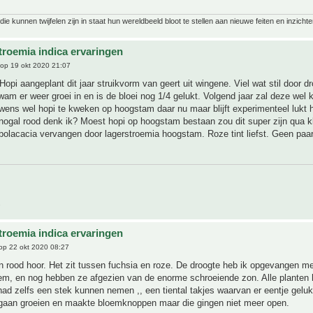
ie kunnen twijfelen zijn in staat hun wereldbeeld bloot te stellen aan nieuwe feiten en inzichte
troemia indica ervaringen
op 19 okt 2020 21:07
Hopi aangeplant dit jaar struikvorm van geert uit wingene. Viel wat stil door d
am er weer groei in en is de bloei nog 1/4 gelukt. Volgend jaar zal deze wel 
wens wel hopi te kweken op hoogstam daar nu maar blijft experimenteel lukt h
nogal rood denk ik? Moest hopi op hoogstam bestaan zou dit super zijn qua kl
e bolacacia vervangen door lagerstroemia hoogstam. Roze tint liefst. Geen paar
.
troemia indica ervaringen
op 22 okt 2020 08:27
 rood hoor. Het zit tussen fuchsia en roze. De droogte heb ik opgevangen m
em, en nog hebben ze afgezien van de enorme schroeiende zon. Alle planten
 had zelfs een stek kunnen nemen ,, een tiental takjes waarvan er eentje gelukt
 gaan groeien en maakte bloemknoppen maar die gingen niet meer open.