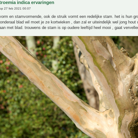
troemia indica ervaringen
op 27 feb 2021 00:07
kvorm en stamvormende, ook de struik vormt een redelijke stam. het is hun gr
 onderaal blad wil moet je ze kortwieken , dan zal er uiteindelijk wel jong hout
n met blad. trouwens de stam is op oudere leeftijd heel mooi , gaat vervelle