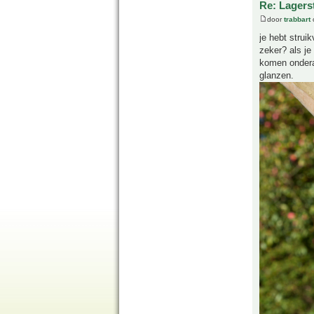
Re: Lagers
door
trabbart
je hebt strui
zeker? als je
komen onderaa
glanzen.