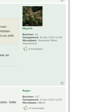
t een
MiguelG
n hebben
Berichten:
32
is en zelfs
Geregistreerd:
30 dec 2015 14:48
Woonplaats:
Varsenare (West-
Vlaanderen)
3 bedankjes
meer en
Rogier
Berichten:
127
Geregistreerd:
12 dec 2012 12:05
esten. Ieder
Woonplaats:
Nijkerk
13 bedankjes