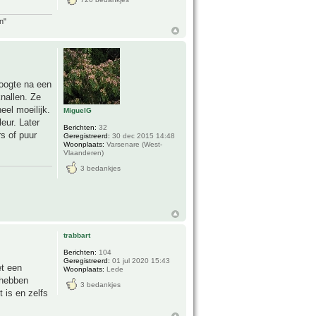
n"
roogte na een
knallen. Ze
eel moeilijk.
MiguelG
eur. Later
Berichten:
32
s of puur
Geregistreerd:
30 dec 2015 14:48
Woonplaats:
Varsenare (West-
Vlaanderen)
3 bedankjes
trabbart
Berichten:
104
Geregistreerd:
01 jul 2020 15:43
et een
Woonplaats:
Lede
 hebben
3 bedankjes
 is en zelfs