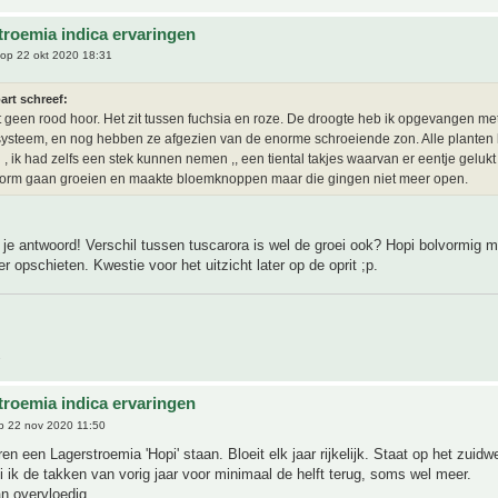
troemia indica ervaringen
op 22 okt 2020 18:31
art schreef:
 geen rood hoor. Het zit tussen fuchsia en roze. De droogte heb ik opgevangen me
ysteem, en nog hebben ze afgezien van de enorme schroeiende zon. Alle plante
 , ik had zelfs een stek kunnen nemen ,, een tiental takjes waarvan er eentje gelukt 
norm gaan groeien en maakte bloemknoppen maar die gingen niet meer open.
je antwoord! Verschil tussen tuscarora is wel de groei ook? Hopi bolvormig 
r opschieten. Kwestie voor het uitzicht later op de oprit ;p.
.
troemia indica ervaringen
 22 nov 2020 11:50
ren een Lagerstroemia 'Hopi' staan. Bloeit elk jaar rijkelijk. Staat op het zuidw
i ik de takken van vorig jaar voor minimaal de helft terug, soms wel meer.
an overvloedig.