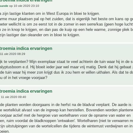
sande
op 10 okt 2020 23:10
 zijn lastige klanten om in West Europa in bloei te krijgen.
me muur plaatsen pal op het zuiden, dat is eigenlijk het beste om kans op g
ter wellicht is om ze eerst tot in de zomer in een serre/kas (geen hoge lucht
ze in knop te krijgen, en dan pas de kuip op een hele warme, zonnige plek b
ijn lastiger dan oleander om in bloei te krijgen.
troemia indica ervaringen
11 okt 2020 08:29
ijk te verplanten? Mijn exemplaar staat te veel achterin de tuin waar hij in de 
lyptusboom e.d. Hij bloeit ieder jaar wel maar vrij matig. Denk dat hij gebaat 
de tuin waar hij meer zon krijgt dus ik zou hem er willen uithalen. Als dat te d
nu of in het vroege voorjaar?
troemia indica ervaringen
 11 okt 2020 09:40
de planten worden doorgaans in de herfst na de bladval verplant. De aarde is
 wortelkluit alvast van de ingreep kan herstellen. Bovendien worden plantenw
voorjaar actief met de hergroei van wortelharen voor de opname van water en
en, ruim voordat de bladknoppen 'ontwaken'. Wortelharen (niet te verwarren m
ijn uitstulpingen van de wortelcellen die tijdens de winterrust verdwijnen en in
oeien.