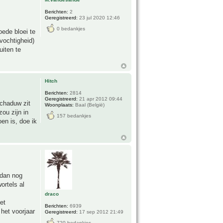
Berichten:
2
Geregistreerd:
23 jul 2020 12:46
0 bedankjes
oede bloei te
vochtigheid)
uiten te
Hitch
Berichten:
2814
Geregistreerd:
21 apr 2012 09:44
schaduw zit
Woonplaats:
Baal (België)
zou zijn in
157 bedankjes
oen is, doe ik
 dan nog
ortels al
draco
et
Berichten:
6939
 het voorjaar
Geregistreerd:
17 sep 2012 21:49
720 bedankjes