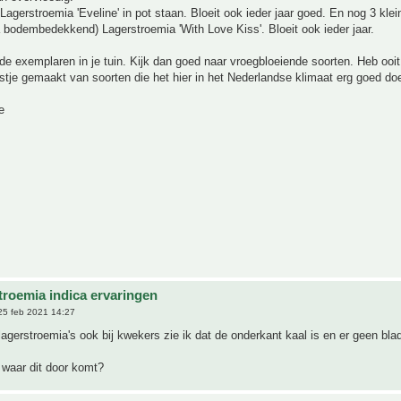
agerstroemia 'Eveline' in pot staan. Bloeit ook ieder jaar goed. En nog 3 klei
a bodembedekkend) Lagerstroemia 'With Love Kiss'. Bloeit ook ieder jaar.
nde exemplaren in je tuin. Kijk dan goed naar vroegbloeiende soorten. Heb ooi
jstje gemaakt van soorten die het hier in het Nederlandse klimaat erg goed do
e
troemia indica ervaringen
5 feb 2021 14:27
agerstroemia's ook bij kwekers zie ik dat de onderkant kaal is en er geen blad
waar dit door komt?