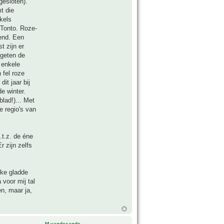
gesloten).
mt die
kels
 Tonto. Roze-
kend. Een
t zijn er
rgeten de
 enkele
 fel roze
it jaar bij
e winter.
blad!)... Met
e regio's van
.t.z. de éne
r zijn zelfs
eke gladde
 voor mij tal
en, maar ja,
M.vandesande