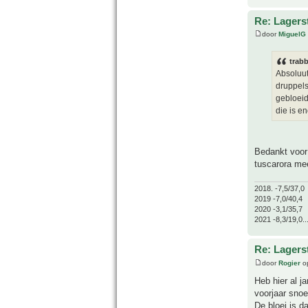
Re: Lagers
door
MiguelG
trabb
Absoluut
druppels
gebloeid
die is e
Bedankt voor 
tuscarora mee
2018. -7,5/37,0
2019 -7,0/40,4
2020 -3,1/35,7
2021 -8,3/19,0..
Re: Lagers
door
Rogier
op
Heb hier al ja
voorjaar snoe
De bloei is d